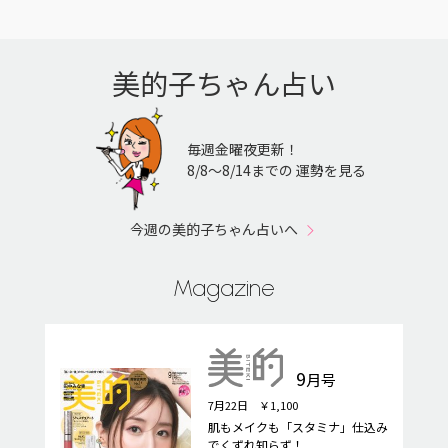
美的子ちゃん占い
毎週金曜夜更新！
8/8〜8/14までの 運勢を見る
今週の美的子ちゃん占いへ
Magazine
9
月号
7月22日 ￥1,100
肌もメイクも「スタミナ」仕込み
でくずれ知らず！