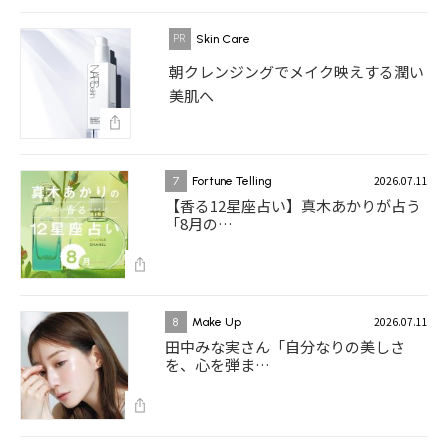
Skin Care
朝クレンジングでメイク映えする潤い
美肌へ
2026.07.11
7
Fortune Telling
【香る12星座占い】真木あかりが占う
「8月の…
2026.07.11
8
Make Up
田中みな実さん「自分なりの美しさ
を、心を弾ま…