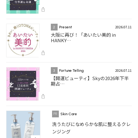
2026.07.11
2
Present
大阪に再び！「あいたい美的 in
HANKY…
2026.07.11
3
Fortune Telling
【開運ビューティ】Skyの2026年下半
期占…
Skin Care
洗うたびになめらかな肌に整えるクレ
ンジング