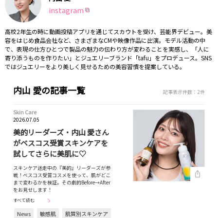
instagram
高校2年生の時に動画投稿アプリを通じてスカウトを受け、芸能界デビュー。美
容をはじめ食品会社など、さまざまなCMや映像作品に出演。モデル活動の中
で、表現の仕方ひとつで製品の魅力の伝わり方が変わることを実感し、「人に
寄り添うものを作りたい」とジュエリーブランド「tafu」をプロデュース。SNS
ではジュエリーをより美しく見せるための美容習慣を提案している。
内山 愛の記事一覧
記事表示件数：2件
Skin Care
2026.07.05
美的リーダーズ・内山 愛さん
がベスコス受賞スキンケアを
試してさらに美肌に♡
スキンケア迷走中の『美的』リーダーズが参
戦！ベスコス受賞コスメを使って、肌がどこ
まで変わるかを検証。その劇的Before→After
をお見せします！
すべて読む
News
敏感肌
肌質別スキンケア