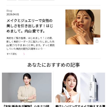
Blog
2026.04.01
メイクとジュエリーで女性の
美しさを引き出します！はじ
めまして。内山 愛です。
美的をご覧の皆様、はじめまして！この度、
新しく美的リーダーズに加入いたしました内
山 愛(うちやま あい)と申します。ずっと愛読
していた美的の創刊25周年という…
すべて読む
あなたにおすすめの記事
【友利 新先生が解説】ハチミツ研
朝クレンジングでメイク映えする潤