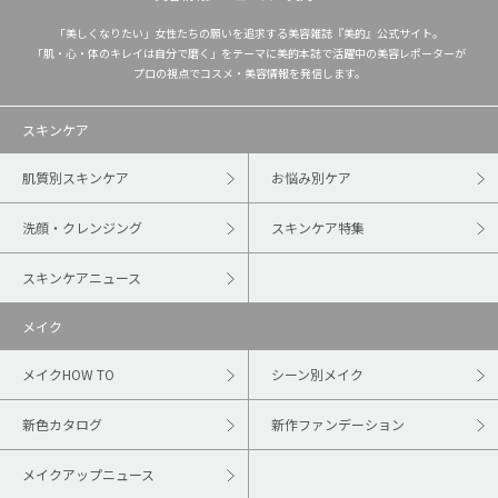
「美しくなりたい」女性たちの願いを追求する美容雑誌『美的』公式サイト。
「肌・心・体のキレイは自分で磨く」をテーマに美的本誌で活躍中の美容レポーターが
プロの視点でコスメ・美容情報を発信します。
スキンケア
肌質別スキンケア
お悩み別ケア
洗顔・クレンジング
スキンケア特集
スキンケアニュース
メイク
メイクHOW TO
シーン別メイク
新色カタログ
新作ファンデーション
メイクアップニュース