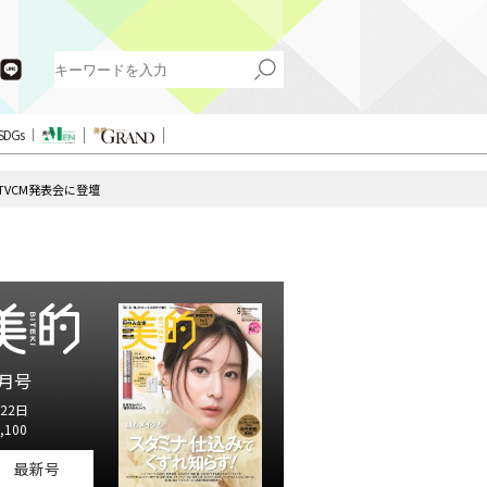
SDGs
VCM発表会に登壇
月号
22日
,100
最新号