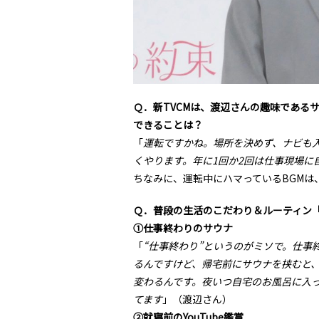
Ｑ．新TVCMは、渡辺さんの趣味である
できることは？
「
運転ですかね。場所を決めず、ナビも
くやります。年に1回か2回は仕事現場に
ちなみに、運転中にハマっているBGMは
Ｑ．普段の生活のこだわり＆ルーティン
①仕事終わりのサウナ
「
“仕事終わり”というのがミソで。仕事
るんですけど、帰宅前にサウナを挟むと
変わるんです。夜いつ自宅のお風呂に入
てます
」（渡辺さん）
②就寝前のYouTube鑑賞