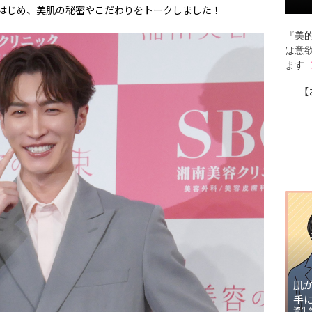
をはじめ、美肌の秘密やこだわりをトークしました！
『美的
は意
ます
【
肌
手
資生