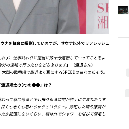
サウナを舞台に撮影していますが、サウナ以外でリフレッシュ
入れず、仕事終わりに適当に数十分運転して…ってことをよ
自分の運転で行ったりなどもあります
」 （渡辺さん）
、大型の歌番組で最近よく耳にするSPEEDの曲なのだそう。
「渡辺翔太の3つの●●」は？
終わって家に帰ると少し振り返る時間が勝手に生まれたりす
、良くも悪くも忘れちゃうというか…。帰宅した時の感覚が
ったか記憶にないくらい、夜は外でシャワーを浴びて帰宅し