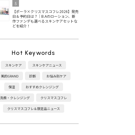
5
【ポーラ×クリスマスコフレ2026】発売
日＆予約日は？｜B.Aのローション、新
作ファンデも選べるスキンケアセットな
どを紹介！
Hot Keywords
スキンケア
スキンケアニュース
美的GRAND
診断
お悩み別ケア
保湿
おすすめクレンジング
洗顔・クレンジング
クリスマスコフレ
クリスマスコフレ＆限定品ニュース