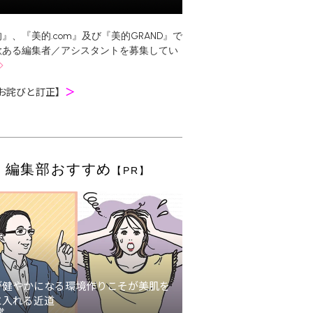
』、『美的.com』及び『美的GRAND』で
欲ある編集者／アシスタントを募集してい
お詫びと訂正】
＞
編集部おすすめ
【PR】
が健やかになる環境作りこそが美肌を
に入れる近道
堂