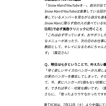
「
Snow ManのYouTubeを…。自
Snow ManのYouTubeは食事して
事しているメンバーを見ながら自分も食
Snow Manに限らず他の人の食べているYo
③月1で必ず美容クリニックに行くこと
「
これは必ず守っています。おサボリし
なメニューがあったり、次の日のお仕事
教訓として、キレイになるためにちゃん
す
」（渡辺さん）
Ｑ．明日は七夕ということで、叶えたい
「
早く欲しいサイズのハンガーが入荷し
の家のハンガーを撤去してしまって。そ
て、今、家にハンガーが1個もない状態に
す。できれば早く…切実な願いです
」（
さらに、「思ったよりウケなかったです
新TVCMは、7月11日（土）より全国