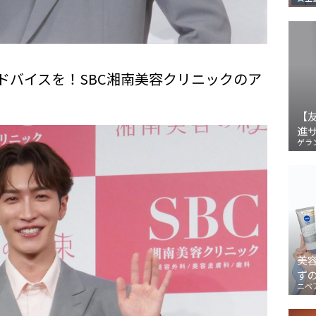
ドバイスを！SBC湘南美容クリニックのア
【
進
ゲラ
美
ず
ニベ