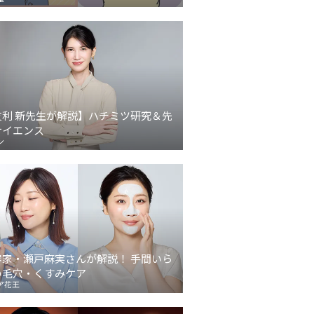
友利 新先生が解説】ハチミツ研究＆先
サイエンス
ン
容家・瀬戸麻実さんが解説！ 手間いら
の毛穴・くすみケア
ア花王