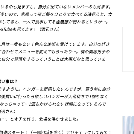
分が出ているのも見ますし、自分が出ていないメンバーのも見ます。
いる回が多いので、家帰って夜ご飯をひとりで食べてる時見ると、食
事してると、一人で食事してる虚無感が紛れるというか…。
uTubeも見てます
」（渡辺さん）
た月は一度もない！色んな施術を受けています。自分の好き
に合わせてメニューを変えてもらったり…。僕の美容男子の
と自分で習慣化するっていうことは大事だなと思っていま
願い事は？
ますように。ハンガーを新調したいんですが、買う前に自分
の後買いに行ったら欲しいハンガーが入荷待ちで1個もなく
なっちゃって…1個もかけられない状態になっているんで
渡辺さん）
ね…」とオチを作り、会場を沸かせました。
にて放送スタート！（一部地域を除く）ぜひチェックしてみて！