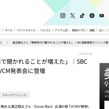
ア
ネイル
ライフスタイル
ベスコス
アイテム別
美容のプロ
連載
占い
ス
渡辺翔太さん「事務所内で聞かれることが増えた」｜SBC湘南美容クリニック新T
2026.07.06
で聞かれることが増えた」｜SBC
VCM発表会に登壇
9
7月
スキンケアニュース
￥1
務める渡辺翔太さん（Snow Man）出演の新TVCMが解禁。