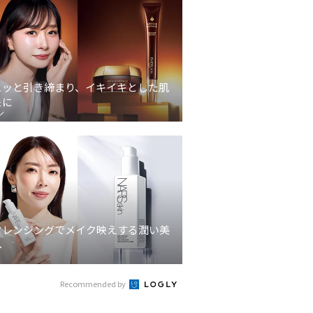
ュッと引き締まり、イキイキとした肌
象に
ン
クレンジングでメイク映えする潤い美
へ
Recommended by