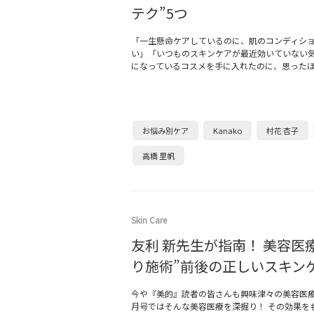
テク”5つ
「一生懸命ケアしているのに、肌のコンディシ
い」「いつものスキンケアが最近効いていない
になっているコスメを手に入れたのに、思った
お悩み別ケア
Kanako
村花 杏子
高橋 里帆
Skin Care
友利 新先生が指南！ 美容医
り施術”前後の正しいスキン
今や『美的』読者の皆さんも興味津々の美容医療
月号ではそんな美容医療を深掘り！ その効果を