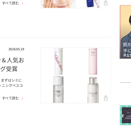
すべて読む
肌
2026.05.19
手
資生
分＆人気お
ング受賞
！まずはシミに
トニングベスコ
すべて読む