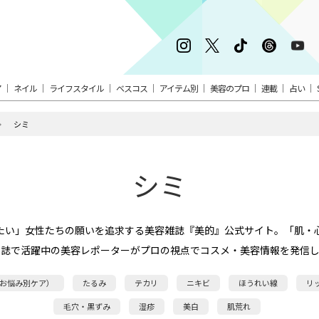
ア
ネイル
ライフスタイル
ベスコス
アイテム別
美容のプロ
連載
占い
シミ
シミ
たい」女性たちの願いを追求する美容雑誌『美的』公式サイト。「肌・
本誌で活躍中の美容レポーターがプロの視点でコスメ・美容情報を発信し
お悩み別ケア）
たるみ
テカリ
ニキビ
ほうれい線
リ
毛穴・黒ずみ
湿疹
美白
肌荒れ