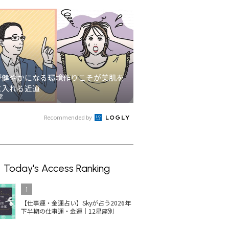
が健やかになる環境作りこそが美肌を
に入れる近道
堂
Recommended by
Today's Access Ranking
1
【仕事運・金運占い】Skyが占う2026年
下半期の仕事運・金運｜12星座別