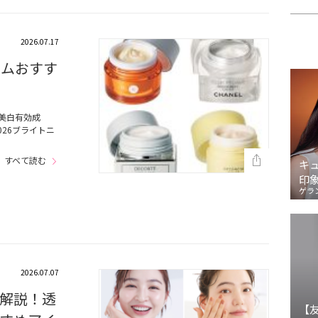
2026.07.17
ームおすす
美白有効成
026ブライトニ
すべて読む
キ
印
ゲラ
2026.07.07
解説！透
【