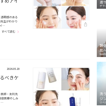
すめアイ
進
ゲラ
、透明感のある
利先生がわかり
イ…
すべて読む
朝
肌
NARS
2026.05.20
るべきケ
洗
！医師・友利先
美容医療のしみ
ジ
、…
リベ