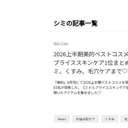
シミの記事一覧
Skin Care
2026上半期美的ベストコス
プライススキンケア1位まと
ミ、くすみ、毛穴ケアまで♡
『美的』8月号にて2026上半期ベストコスメを
83名が投票した、【ミドルプライススキンケア
輝いたアイテムを集めました♡
News
お悩み別ケア
くすみ
毛