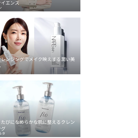
サイエンス
ン
クレンジングでメイク映えする潤い美
へ
うたびになめらかな肌に整えるクレン
ング
ルタ