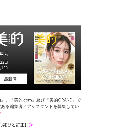
月号
22日
,100
最新号
』、『美的.com』及び『美的GRAND』で
欲ある編集者／アシスタントを募集してい
お詫びと訂正】
＞