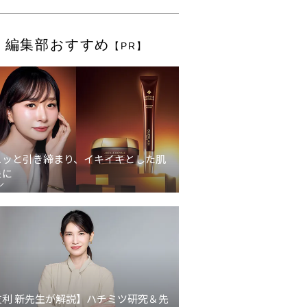
編集部おすすめ
【PR】
ュッと引き締まり、イキイキとした肌
象に
ン
友利 新先生が解説】ハチミツ研究＆先