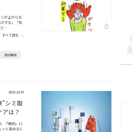
ョンが上がらな
気がする」「気
ほど…
すべて読む
浅利晴奈
2025.10.07
療”シミ取
ケアは？
。『美的』11
もっと高めるに