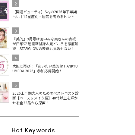
2
【開運ビューティ】Skyの2026年下半期
占い｜12星座別・運気を高めるヒント
3
『美的』9月号は田中みな実さんの表紙
が目印♡ 超豪華付録＆見どころを徹底解
説｜STARGLOWの表紙も見逃せない！
4
大阪に再び！「あいたい美的 in HANKYU
UMEDA 2026」参加応募開始！
5
2026上半期大人のためのベストコスメ診
断【ベース＆メイク編】40代以上を輝か
せる全33品から探索！
Hot Keywords