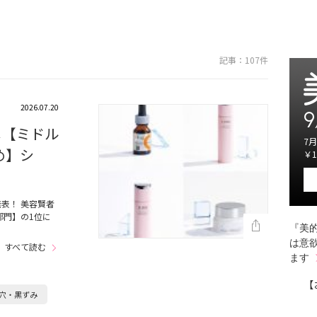
記事：107件
2026.07.20
9
メ【ミドル
7月
め】シ
￥1
発表！ 美容賢者
部門】の1位に
『美的
は意
すべて読む
ます
【
穴・黒ずみ