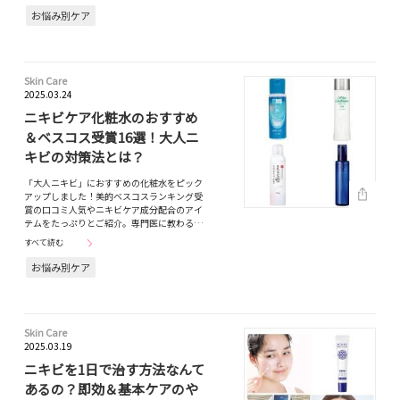
お悩み別ケア
Skin Care
2025.03.24
ニキビケア化粧水のおすすめ
＆ベスコス受賞16選！大人ニ
キビの対策法とは？
「大人ニキビ」におすすめの化粧水をピック
アップしました！美的ベスコスランキング受
賞の口コミ人気やニキビケア成分配合のアイ
テムをたっぷりとご紹介。専門医に教わる…
すべて読む
お悩み別ケア
Skin Care
2025.03.19
ニキビを1日で治す方法なんて
あるの？即効＆基本ケアのや