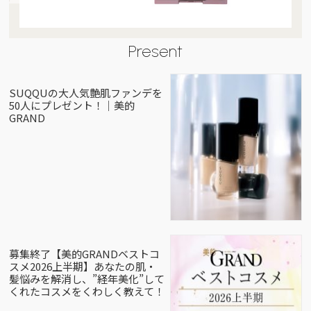
Present
SUQQUの大人気艶肌ファンデを
50人にプレゼント！｜美的
GRAND
募集終了【美的GRANDベストコ
スメ2026上半期】あなたの肌・
髪悩みを解消し、”経年美化”して
くれたコスメをくわしく教えて！