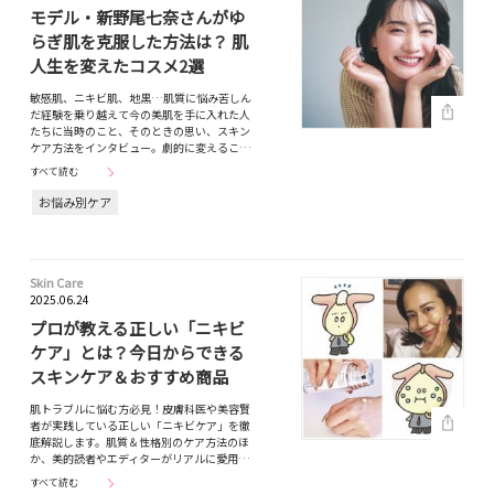
モデル・新野尾七奈さんがゆ
らぎ肌を克服した方法は？ 肌
人生を変えたコスメ2選
敏感肌、ニキビ肌、地黒…肌質に悩み苦しん
だ経験を乗り越えて今の美肌を手に入れた人
たちに当時のこと、そのときの思い、スキン
ケア方法をインタビュー。劇的に変えるこ…
すべて読む
お悩み別ケア
Skin Care
2025.06.24
プロが教える正しい「ニキビ
ケア」とは？今日からできる
スキンケア＆おすすめ商品
肌トラブルに悩む方必見！皮膚科医や美容賢
者が実践している正しい「ニキビケア」を徹
底解説します。肌質＆性格別のケア方法のほ
か、美的読者やエディターがリアルに愛用…
すべて読む