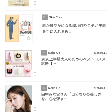
Skin Care
肌が健やかになる環境作りこそが美肌
を手に入れる近...
2026.07.11
4
Make Up
2026上半期大人のためのベストコスメ
診断【…
2026.07.11
5
Make Up
田中みな実さん「自分なりの美しさ
を、心を弾ま…