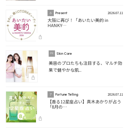
2026.07.11
6
Present
大阪に再び！「あいたい美的 in
HANKY…
Skin Care
美容のプロたちも注目する、マルチ効
果で健やかな肌...
2026.07.11
7
Fortune Telling
【香る12星座占い】真木あかりが占う
「8月の…