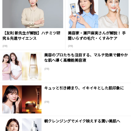
【友利 新先生が解説】ハチミツ研
美容家・瀬戸麻実さんが解説！ 手
究＆先進サイエンス
間いらずの毛穴・くすみケア
(PR)
(PR)
美容のプロたちも注目する、マルチ効果で健やか
な肌へ導く高機能美容液
(PR)
キュッと引き締まり、イキイキとした肌印象に
(PR)
朝クレンジングでメイク映えする潤い美肌へ