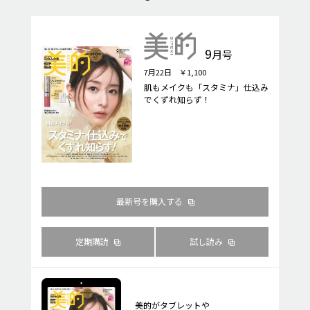
9
月号
7月22日 ￥1,100
肌もメイクも「スタミナ」仕込み
でくずれ知らず！
最新号を購入する
定期購読
試し読み
美的がタブレットや