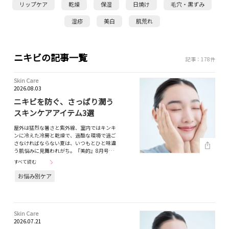
リップケア
乾燥
保湿
日焼け
毛穴・黒ずみ
湿疹
美白
肌荒れ
ニキビの記事一覧
記事：178件
Skin Care
2026.08.03
ニキビを防ぐ、さっぱり潤う
スキンケアアイテム3選
屋外は猛烈な暑さと紫外線、室内ではキンキ
ンに冷えた冷房と乾燥で、過酷な環境で過ご
さなければならない夏は、いつもとひと味違
う肌悩みに見舞われがち。『美的』8月号…
すべて読む
お悩み別ケア
Skin Care
2026.07.21