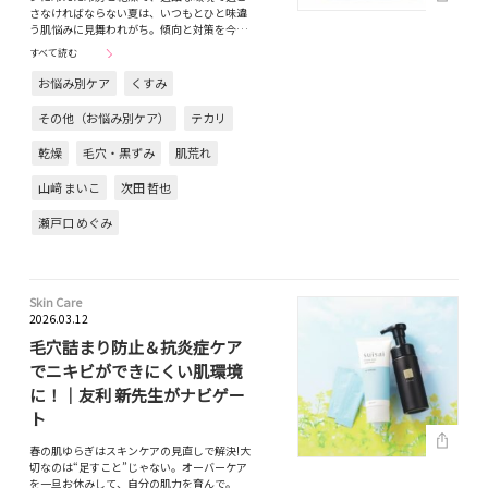
さなければならない夏は、いつもとひと味違
う肌悩みに見舞われがち。傾向と対策を今…
すべて読む
お悩み別ケア
くすみ
その他（お悩み別ケア）
テカリ
乾燥
毛穴・黒ずみ
肌荒れ
山﨑 まいこ
次田 哲也
瀬戸口 めぐみ
Skin Care
2026.03.12
毛穴詰まり防止＆抗炎症ケア
でニキビができにくい肌環境
に！｜友利 新先生がナビゲー
ト
春の肌ゆらぎはスキンケアの見直しで解決!大
切なのは“足すこと”じゃない。オーバーケア
を一旦お休みして、自分の肌力を育んで。