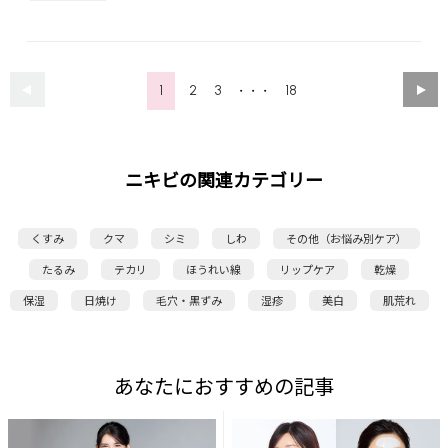
1
2
3
18
・・・
ニキビの関連カテゴリー
くすみ
クマ
シミ
しわ
その他（お悩み別ケア）
たるみ
テカリ
ほうれい線
リップケア
乾燥
保湿
日焼け
毛穴・黒ずみ
湿疹
美白
肌荒れ
あなたにおすすめの記事