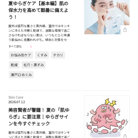
夏ゆらぎケア【基本編】肌の
保水力を高めて酷暑に備えよ
う！
屋外は猛烈な暑さと紫外線、室内ではキンキ
ンに冷えた冷房と乾燥で、過酷な環境で過ご
さなければならない夏は、いつもとひと味違
う肌悩みに見舞われがち。傾向と対策を今…
すべて読む
お悩み別ケア
くすみ
テカリ
乾燥
毛穴・黒ずみ
瀬戸口 めぐみ
Skin Care
2026.07.12
美容賢者が警鐘！ 夏の「肌ゆ
らぎ」に要注意｜ゆらぎサイ
ンを今すぐチェック
屋外は猛烈な暑さと紫外線、室内ではキンキ
ンに冷えた冷房と乾燥で、過酷な環境で過ご