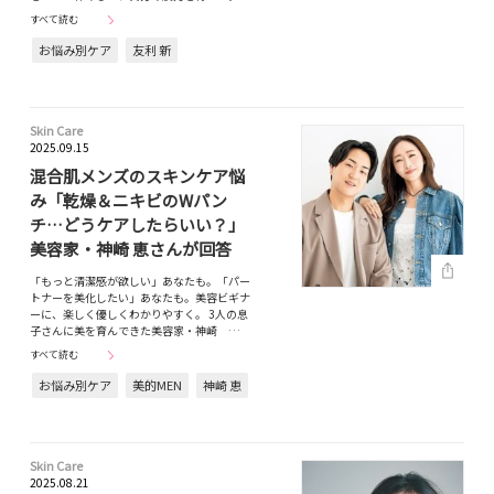
すべて読む
お悩み別ケア
友利 新
Skin Care
2025.09.15
混合肌メンズのスキンケア悩
み「乾燥＆ニキビのWパン
チ…どうケアしたらいい？」
美容家・神崎 恵さんが回答
「もっと清潔感が欲しい」あなたも。「パー
トナーを美化したい」あなたも。美容ビギナ
ーに、楽しく優しくわかりやすく。 3人の息
子さんに美を育んできた美容家・神崎 …
すべて読む
お悩み別ケア
美的MEN
神崎 恵
Skin Care
2025.08.21