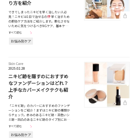
り方を紹介
できてしまったニキビを早く治したい人必
見！ニキビは1日で治せるの
早く治すため
の即効ケア方法をご紹介します。悪化させな
いために気をつけるべきNGケア、基本ケ…
すべて読む
お悩み別ケア
Skin Care
2025.02.28
ニキビ跡を隠すのにおすすめ
なファンデーションはどれ？
上手なカバーメイクテクも紹
介
「ニキビ跡」のカバーにおすすめのファンデ
ーションをご紹介！まずはニキビ跡の種類か
らチェック。赤みのあるニキビ跡・茶色いシ
ミ跡・凹凸のあるニキビ跡のタイプ別にお…
すべて読む
お悩み別ケア