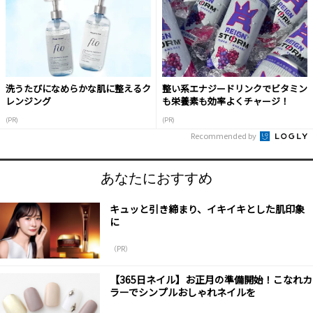
洗うたびになめらかな肌に整えるク
整い系エナジードリンクでビタミン
レンジング
も栄養素も効率よくチャージ！
(PR)
(PR)
Recommended by
あなたにおすすめ
キュッと引き締まり、イキイキとした肌印象
に
（PR）
【365日ネイル】お正月の準備開始！こなれカ
ラーでシンプルおしゃれネイルを