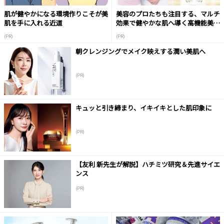
肌が健やかになる環境作りこそが美
美容のプロたちも注目する、マルチ
肌を手に入れる近道
効果で健やかな肌へ導く高機能美容
液
(PR)
(PR)
朝クレンジングでメイク映えする潤い美肌へ
(PR)
キュッと引き締まり、イキイキとした肌印象に
(PR)
【友利 新先生が解説】ハチミツ研究＆先進サイエ
ンス
(PR)