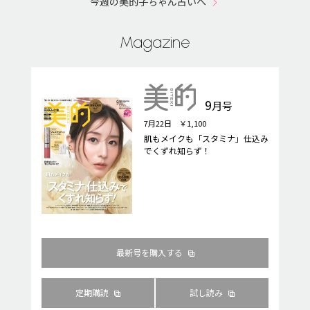
今週の美的子ちゃん占いへ
Magazine
9
月号
7月22日 ￥1,100
肌もメイクも「スタミナ」仕込み
でくずれ知らず！
最新号を購入する
定期購読
試し読み