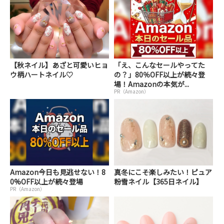
【秋ネイル】あざと可愛いヒョ
「え、こんなセールやってた
ウ柄ハートネイル♡
の？」80％OFF以上が続々登
場！Amazonの本気が...
PR（Amazon）
Amazon今日も見逃せない！8
真冬にこそ楽しみたい！ピュア
0%OFF以上が続々登場
粉雪ネイル【365日ネイル】
PR（Amazon）