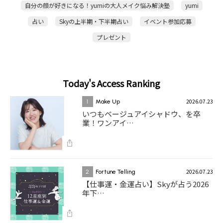
自分の顔が好きになる！yumiの大人メイク悩み解決塾
yumi
占い
Skyの上半期・下半期占い
イベント参加応募
プレゼント
Today's Access Ranking
2026.07.23
1
Make Up
いつもベージュアイシャドウ、を卒
業！ワンアイ…
2026.07.23
2
Fortune Telling
【仕事運・金運占い】Skyが占う2026
年下…