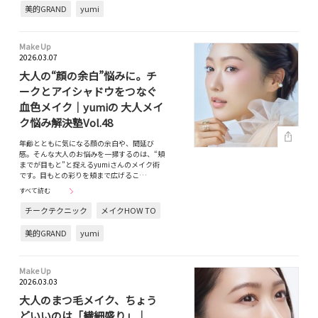
美的GRAND
yumi
Make Up
2026.03.07
大人の“顔の余白”悩みに。チ
ークとアイシャドウをつなぐ
血色メイク｜yumiの 大人メイ
ク悩み解決塾Vol.48
年齢とともに気になる顔の余白や、間延び
感。そんな大人のお悩みを一掃するのは、“頬
までが目もと”と捉えるyumiさんのメイク術
です。目もとの彩りを頬まで広げるこ…
すべて読む
チークテクニック
メイクHOW TO
美的GRAND
yumi
Make Up
2026.03.03
大人のまつ毛メイク、ちょう
どいいのは「繊細盛り」｜