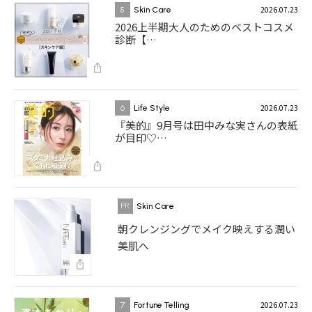
2026.07.23
5
Skin Care
2026上半期大人のためのベストコスメ
診断【…
2026.07.23
6
Life Style
『美的』9月号は田中みな実さんの表紙
が目印♡…
Skin Care
朝クレンジングでメイク映えする潤い
美肌へ
2026.07.23
7
Fortune Telling