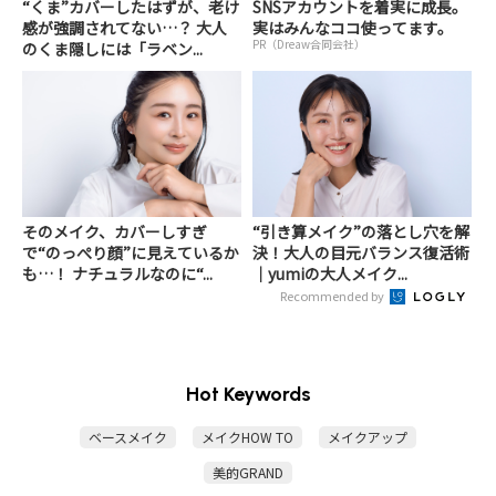
“くま”カバーしたはずが、老け
SNSアカウントを着実に成長。
感が強調されてない…？ 大人
実はみんなココ使ってます。
PR（Dreaw合同会社）
のくま隠しには「ラベン...
そのメイク、カバーしすぎ
“引き算メイク”の落とし穴を解
で“のっぺり顔”に見えているか
決！大人の目元バランス復活術
も…！ ナチュラルなのに“...
｜yumiの大人メイク...
Recommended by
Hot Keywords
ベースメイク
メイクHOW TO
メイクアップ
美的GRAND