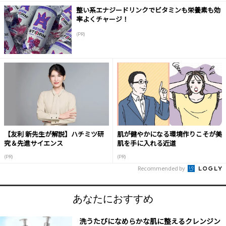
整い系エナジードリンクでビタミンも栄養素も効
率よくチャージ！
(PR)
【友利 新先生が解説】ハチミツ研
肌が健やかになる環境作りこそが美
究＆先進サイエンス
肌を手に入れる近道
(PR)
(PR)
Recommended by
あなたにおすすめ
洗うたびになめらかな肌に整えるクレンジン