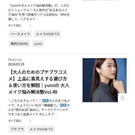
「yumiの大人メイク悩み解決塾」が、このた
びリニューアル！ 大人世代の“あるあるメイ
ク悩み”を持つ読者のリアルなBefore／Afterを
通して、ヘア＆メイ…
すべて読む
ベースメイク
メイクHOW TO
美的GRAND
yumi
Make Up
2026.03.19
【大人のためのプチプラコス
メ】上品に高見えする選び方
＆使い方を解説｜yumiの 大人
メイク悩み解決塾Vol.49
＼こちらもチェック！／
大人のまつ毛メ
イク、ちょうどいいのは「繊細盛り」
大
人の“顔の余白”悩みに。チークとアイシャド
ウをつなぐ血色メイク 大人こそプ…
すべて読む
プチプラ
メイクHOW TO