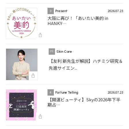
2026.07.23
3
Present
大阪に再び！「あいたい美的 in
HANKY…
Skin Care
【友利 新先生が解説】ハチミツ研究＆
先進サイエン...
2026.07.23
4
Fortune Telling
【開運ビューティ】Skyの2026年下半
期占…