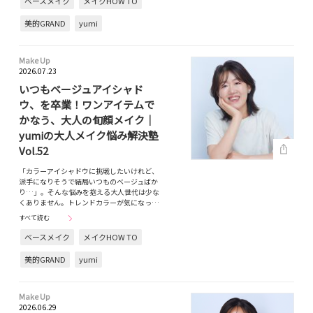
ベースメイク
メイクHOW TO
美的GRAND
yumi
Make Up
2026.07.23
いつもベージュアイシャド
ウ、を卒業！ワンアイテムで
かなう、大人の旬顔メイク｜
yumiの大人メイク悩み解決塾
Vol.52
「カラーアイシャドウに挑戦したいけれど、
派手になりそうで結局いつものベージュばか
り…」。そんな悩みを抱える大人世代は少な
くありません。トレンドカラーが気になっ…
すべて読む
ベースメイク
メイクHOW TO
美的GRAND
yumi
Make Up
2026.06.29