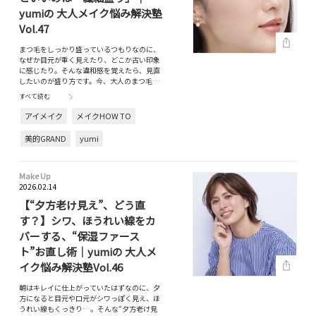
yumiの 大人メイク悩み解決塾
Vol.47
まつ毛をしっかり盛っているつもりなのに、
なぜか目元が重く見えたり、どこか古い印象
に感じたり。そんな違和感を覚えたら、見直
したいのが盛り方です。今、大人のまつ毛…
すべて読む
アイメイク
メイクHOW TO
美的GRAND
yumi
Make Up
2026.02.14
【“夕方老け見え”、どう直
す？】シワ、ほうれい線をカ
バーする、“保湿ファース
ト”お直し術｜yumiの 大人メ
イク悩み解決塾Vol.46
朝はキレイに仕上がっていたはずなのに、夕
方になると目元や口元がシワっぽく見え、ほ
うれい線もくっきり…。そんな“夕方老け見