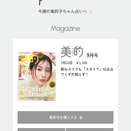
今週の美的子ちゃん占いへ
Magazine
9
月号
7月22日 ￥1,100
肌もメイクも「スタミナ」仕込み
でくずれ知らず！
最新号を購入する