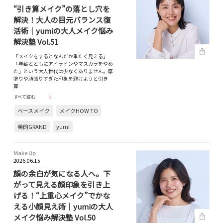
“引き算メイク”の落とし穴を
解決！大人の目元バランス復
活術｜yumiの大人メイク悩み
解決塾 Vol.51
「メイクをするとなんだか重たく見える」
「年齢とともにアイラインやマスカラをやめ
た」という大人世代は少なくありません。厚
塗りや頑張りすぎた印象を避けようと引き
算…
すべて読む
ベースメイク
メイクHOW TO
美的GRAND
yumi
Make Up
2026.06.15
顔の余白が気になる人へ。下
がって見える顔印象を引き上
げる！“上重心メイク”でかな
える小顔見え術｜yumiの大人
メイク悩み解決塾 Vol.50