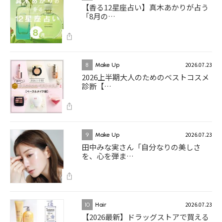
【香る12星座占い】真木あかりが占う
「8月の…
2026.07.23
8
Make Up
2026上半期大人のためのベストコスメ
診断【…
2026.07.23
9
Make Up
田中みな実さん「自分なりの美しさ
を、心を弾ま…
2026.07.23
10
Hair
【2026最新】ドラッグストアで買える