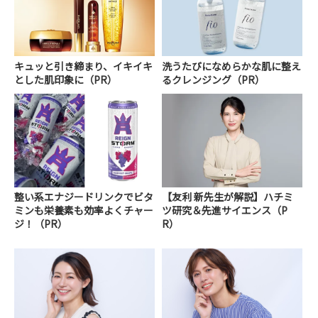
キュッと引き締まり、イキイキ
洗うたびになめらかな肌に整え
とした肌印象に（PR）
るクレンジング（PR）
整い系エナジードリンクでビタ
【友利 新先生が解説】ハチミ
ミンも栄養素も効率よくチャー
ツ研究＆先進サイエンス（P
ジ！（PR）
R）