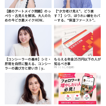
【眉のアートメイク問題】のっ
【“夕方老け見え”、どう直
ぺり・古見えを解消。大人のた
す？】シワ、ほうれい線をカバ
めの今どき眉メイクHOW...
ーする、“保湿ファースト”...
【コンシーラーの基本】シミ・
もらえる年金25万円以下の人が
肝斑を自然に整える、コンシー
知るべき事
PR（くらしの話題）
ラーの選び方と使い方｜y...