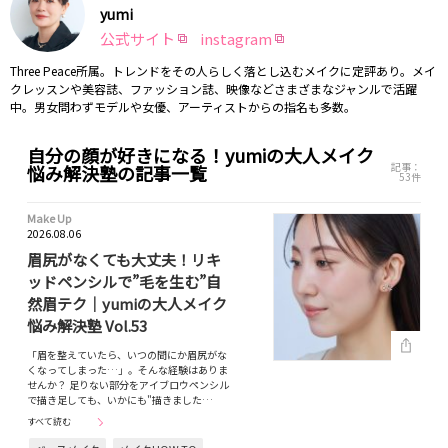
yumi
公式サイト
instagram
Three Peace所属。トレンドをその人らしく落とし込むメイクに定評あり。メイ
クレッスンや美容誌、ファッション誌、映像などさまざまなジャンルで活躍
中。男女問わずモデルや女優、アーティストからの指名も多数。
自分の顔が好きになる！yumiの大人メイク
記事：
悩み解決塾の記事一覧
53件
Make Up
2026.08.06
眉尻がなくても大丈夫！リキ
ッドペンシルで”毛を生む”自
然眉テク｜yumiの大人メイク
悩み解決塾 Vol.53
「眉を整えていたら、いつの間にか眉尻がな
くなってしまった…」。そんな経験はありま
せんか？ 足りない部分をアイブロウペンシル
で描き足しても、いかにも"描きました…
すべて読む