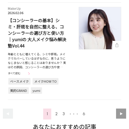
Make Up
2026.02.06
【コンシーラーの基本】シ
ミ・肝斑を自然に整える、コ
ンシーラーの選び方と使い方
｜yumiの 大人メイク悩み解決
塾Vol.44
年齢とともに増えてくる、シミや肝斑。メイ
クでカバーしているはずなのに、思うように
なじまないと感じることはありませんか？ 実
はその原因、コンシーラーの選び方や使…
すべて読む
ベースメイク
メイクHOW TO
美的GRAND
yumi
1
2
3
6
・・・
あなたにおすすめの記事