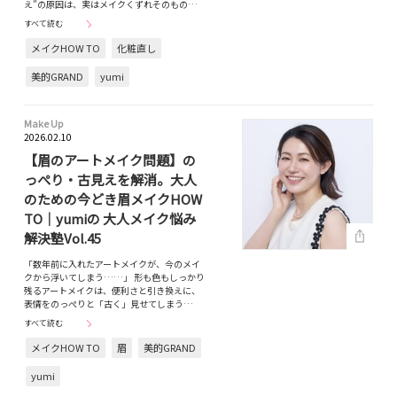
え”の原因は、実はメイクくずれそのもの…
すべて読む
メイクHOW TO
化粧直し
美的GRAND
yumi
Make Up
2026.02.10
【眉のアートメイク問題】の
っぺり・古見えを解消。大人
のための今どき眉メイクHOW
TO｜yumiの 大人メイク悩み
解決塾Vol.45
「数年前に入れたアートメイクが、今のメイ
クから浮いてしまう……」 形も色もしっかり
残るアートメイクは、便利さと引き換えに、
表情をのっぺりと「古く」見せてしまう…
すべて読む
メイクHOW TO
眉
美的GRAND
yumi