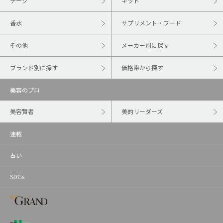
チーク
キット
香水
サプリメント・フード
その他
メーカー別に探す
ブランド別に探す
価格帯から探す
美容のプロ
美容賢者
美的リーダーズ
連載
占い
SDGs