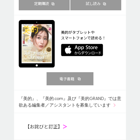
定期購読
試し読み
美的がタブレットや
スマートフォンで読める！
電子書籍
『美的』、『美的.com』及び『美的GRAND』では意
欲ある編集者／アシスタントを募集しています
【お詫びと訂正】
＞