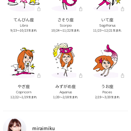
てんびん座
さそり座
いて座
Libra
Scorpio
Sagittarius
9/23～10/23生まれ
10/24～11/22生まれ
11/23～12/21生まれ
やぎ座
みずがめ座
うお座
Capricorn
Aquarius
Pisces
12/22～1/19生まれ
1/20～2/18生まれ
2/19～3/20生まれ
miraimiku