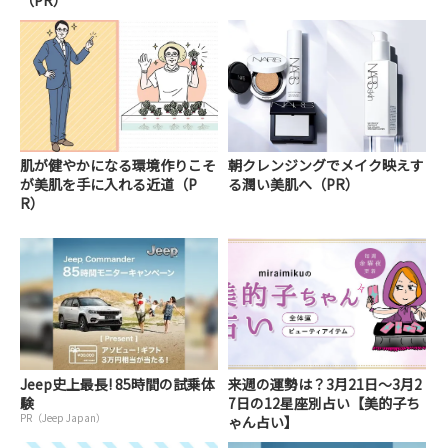
肌が健やかになる環境作りこそ
朝クレンジングでメイク映えす
が美肌を手に入れる近道（P
る潤い美肌へ（PR）
R）
Jeep史上最長! 85時間の試乗体
来週の運勢は？3月21日～3月2
験
7日の12星座別占い【美的子ち
PR（Jeep Japan）
ゃん占い】