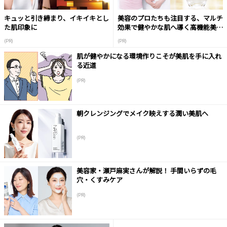
キュッと引き締まり、イキイキとし
美容のプロたちも注目する、マルチ
た肌印象に
効果で健やかな肌へ導く高機能美容
液
(PR)
(PR)
肌が健やかになる環境作りこそが美肌を手に入れ
る近道
(PR)
朝クレンジングでメイク映えする潤い美肌へ
(PR)
美容家・瀬戸麻実さんが解説！ 手間いらずの毛
穴・くすみケア
(PR)