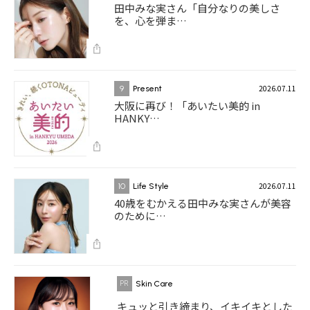
田中みな実さん「自分なりの美しさ
を、心を弾ま…
2026.07.11
9
Present
大阪に再び！「あいたい美的 in
HANKY…
2026.07.11
10
Life Style
40歳をむかえる田中みな実さんが美容
のために…
Skin Care
キュッと引き締まり、イキイキとした