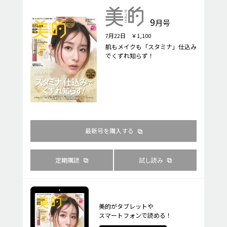
9
月号
7月22日 ￥1,100
肌もメイクも「スタミナ」仕込み
でくずれ知らず！
最新号を購入する
定期購読
試し読み
美的がタブレットや
スマートフォンで読める！