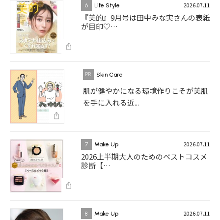
2026.07.11
6
Life Style
『美的』9月号は田中みな実さんの表紙
が目印♡…
Skin Care
肌が健やかになる環境作りこそが美肌
を手に入れる近...
2026.07.11
7
Make Up
2026上半期大人のためのベストコスメ
診断【…
2026.07.11
8
Make Up