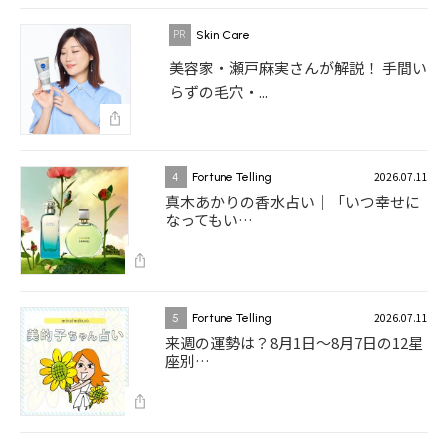
Skin Care
美容家・瀬戸麻実さんが解説！ 手間い
らずの毛穴・...
2026.07.11
4
Fortune Telling
真木あかりの香水占い｜「いつ幸せに
なってもい…
2026.07.11
5
Fortune Telling
来週の運勢は？8月1日～8月7日の12星
座別…