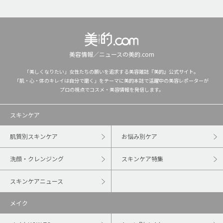
美容情報／ニュースの美的.com
「美しくなりたい」女性たちの願いを追求する美容雑誌『美的』公式サイト。
「肌・心・体のキレイは自分で磨く」をテーマに美的本誌で活躍中の美容レポーターが
プロの視点でコスメ・美容情報を発信します。
スキンケア
肌質別スキンケア
お悩み別ケア
洗顔・クレンジング
スキンケア特集
スキンケアニュース
メイク