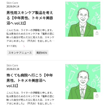
Skin Care
2026.04.14
男性用スキンケア製品を考え
る【中年男性、トキメキ美容
沼へ vol.32】
こんにちは、ライターの伊藤聡と申します。
私は男性のためのスキンケア本『電車の窓に
映った自分が死んだ父に見えた日、スキンケ
アはじめました』（平凡社）を出しました…
すべて読む
スキンケアニュース
美的MEN
Skin Care
2026.03.24
怖くても病院へ行こう【中年
男性、トキメキ美容沼へ
vol.31】
こんにちは、ライターの伊藤聡と申します。
私は男性のためのスキンケア本『電車の窓に
映った自分が死んだ父に見えた日、スキンケ
アはじめました』（平凡社）を出しました…