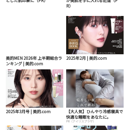
とした肌印象に（PR）
が美肌を手に入れる近道（P
R）
美的MEN 2026年 上半期総合ラ
2025年2月 | 美的.com
ンキング | 美的.com
2025年3月号 | 美的.com
【大人気】ひんやり冷感寝具で
快適な睡眠をあなたに。
PR（アイリスプラザ）