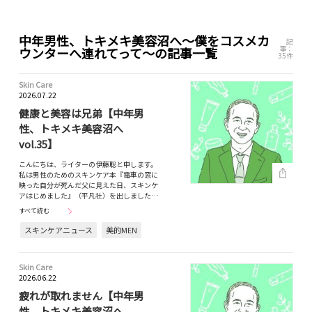
中年男性、トキメキ美容沼へ〜僕をコスメカ
記
事：
ウンターへ連れてって～の記事一覧
35件
Skin Care
2026.07.22
健康と美容は兄弟【中年男
性、トキメキ美容沼へ
vol.35】
こんにちは、ライターの伊藤聡と申します。
私は男性のためのスキンケア本『電車の窓に
映った自分が死んだ父に見えた日、スキンケ
アはじめました』（平凡社）を出しました…
すべて読む
スキンケアニュース
美的MEN
Skin Care
2026.06.22
疲れが取れません【中年男
性、トキメキ美容沼へ