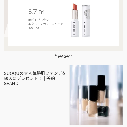
8.7
Fri
ボビイ ブラウン
エクストラ カラーシャイン
￥5,060
Present
SUQQUの大人気艶肌ファンデを
50人にプレゼント！｜美的
GRAND