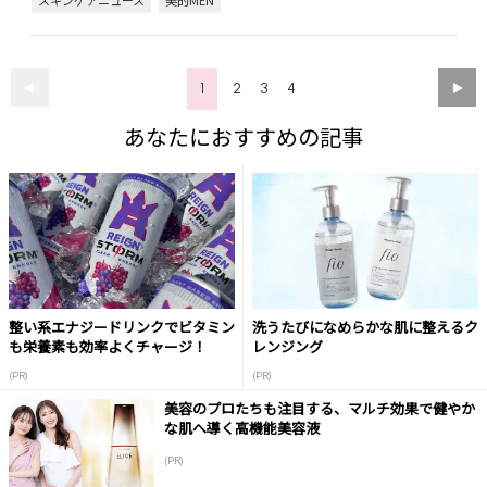
スキンケアニュース
美的MEN
1
2
3
4
あなたにおすすめの記事
整い系エナジードリンクでビタミン
洗うたびになめらかな肌に整えるク
も栄養素も効率よくチャージ！
レンジング
(PR)
(PR)
美容のプロたちも注目する、マルチ効果で健やか
な肌へ導く高機能美容液
(PR)