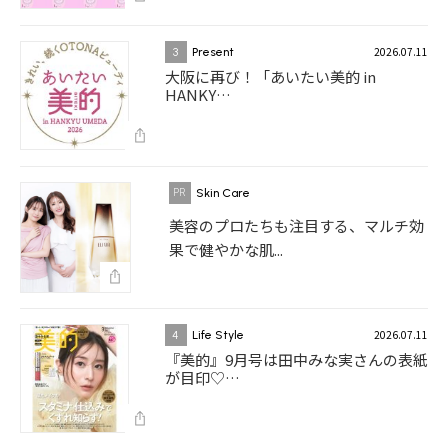
2026.07.11
3
Present
大阪に再び！「あいたい美的 in
HANKY…
Skin Care
美容のプロたちも注目する、マルチ効
果で健やかな肌...
2026.07.11
4
Life Style
『美的』9月号は田中みな実さんの表紙
が目印♡…