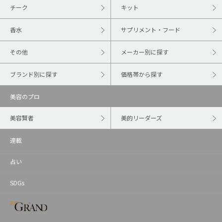
チーク
キット
香水
サプリメント・フード
その他
メーカー別に探す
ブランド別に探す
価格帯から探す
美容のプロ
美容賢者
美的リーダーズ
連載
占い
SDGs