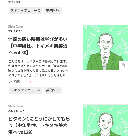
すべて読む
スキンケアニュース
美的MEN
Skin Care
2026.02.25
体調の悪い時期は学びが多い
【中年男性、トキメキ美容沼
へ vol.30】
こんにちは、ライターの伊藤聡と申します。
私は男性のためのスキンケア本『電車の窓に
映った自分が死んだ父に見えた日、スキンケ
アはじめました』（平凡社）を出しました…
すべて読む
スキンケアニュース
美的MEN
Skin Care
2026.01.23
ビタミンCにどうにかしてもら
う【中年男性、トキメキ美容
沼へ vol.29】