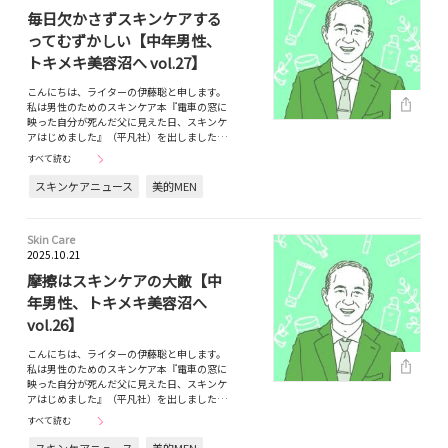
毎日欠かさずスキンケアする
ってむずかしい【中年男性、
トキメキ美容沼へ vol.27】
こんにちは、ライターの伊藤聡と申します。
私は男性のためのスキンケア本『電車の窓に
映った自分が死んだ父に見えた日、スキンケ
アはじめました』（平凡社）を出しました…
すべて読む
スキンケアニュース
美的MEN
Skin Care
2025.10.21
摩擦はスキンケアの大敵【中
年男性、トキメキ美容沼へ
vol.26】
こんにちは、ライターの伊藤聡と申します。
私は男性のためのスキンケア本『電車の窓に
映った自分が死んだ父に見えた日、スキンケ
アはじめました』（平凡社）を出しました…
すべて読む