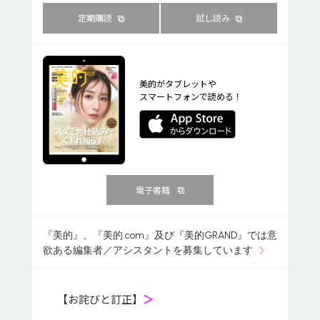
定期購読
試し読み
美的がタブレットや
スマートフォンで読める！
電子書籍
『美的』、『美的.com』及び『美的GRAND』では意
欲ある編集者／アシスタントを募集しています
【お詫びと訂正】
＞