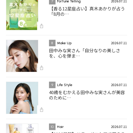
2026.07.11
7
Fortune Telling
【香る12星座占い】真木あかりが占う
「8月の…
2026.07.11
8
Make Up
田中みな実さん「自分なりの美しさ
を、心を弾ま…
2026.07.11
9
Life Style
40歳をむかえる田中みな実さんが美容
のために…
2026.07.11
10
Hair