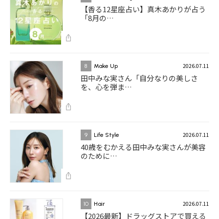
【香る12星座占い】真木あかりが占う
「8月の…
2026.07.11
8
Make Up
田中みな実さん「自分なりの美しさ
を、心を弾ま…
2026.07.11
9
Life Style
40歳をむかえる田中みな実さんが美容
のために…
2026.07.11
10
Hair
【2026最新】ドラッグストアで買える