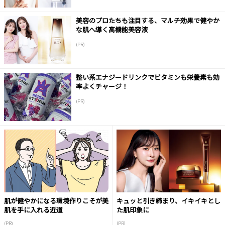
美容のプロたちも注目する、マルチ効果で健やか
な肌へ導く高機能美容液
(PR)
整い系エナジードリンクでビタミンも栄養素も効
率よくチャージ！
(PR)
肌が健やかになる環境作りこそが美
キュッと引き締まり、イキイキとし
肌を手に入れる近道
た肌印象に
(PR)
(PR)