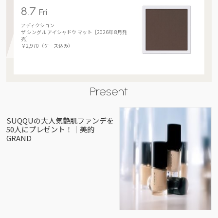
8.7
Fri
アディクション
ザ シングル アイシャドウ マット［2026年 8月発
売］
￥2,970（ケース込み）
Present
SUQQUの大人気艶肌ファンデを
50人にプレゼント！｜美的
GRAND