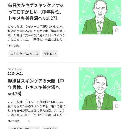
毎日欠かさずスキンケアする
ってむずかしい【中年男性、
トキメキ美容沼へ vol.27】
こんにちは、ライターの伊藤聡と申します。
私は男性のためのスキンケア本『電車の窓に
映った自分が死んだ父に見えた日、スキンケ
アはじめました』（平凡社）を出しました…
すべて読む
スキンケアニュース
美的MEN
Skin Care
2025.10.21
摩擦はスキンケアの大敵【中
年男性、トキメキ美容沼へ
vol.26】
こんにちは、ライターの伊藤聡と申します。
私は男性のためのスキンケア本『電車の窓に
映った自分が死んだ父に見えた日、スキンケ
アはじめました』（平凡社）を出しました…
すべて読む