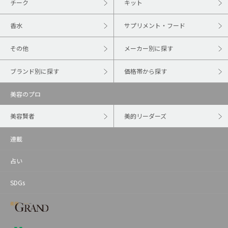
チーク
キット
香水
サプリメント・フード
その他
メーカー別に探す
ブランド別に探す
価格帯から探す
美容のプロ
美容賢者
美的リーダーズ
連載
占い
SDGs