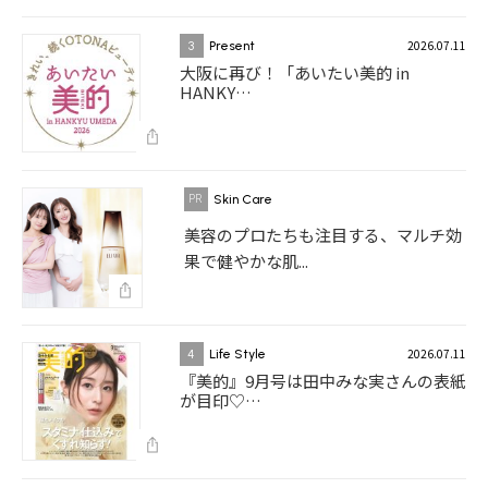
2026.07.11
3
Present
大阪に再び！「あいたい美的 in
HANKY…
Skin Care
美容のプロたちも注目する、マルチ効
果で健やかな肌...
2026.07.11
4
Life Style
『美的』9月号は田中みな実さんの表紙
が目印♡…