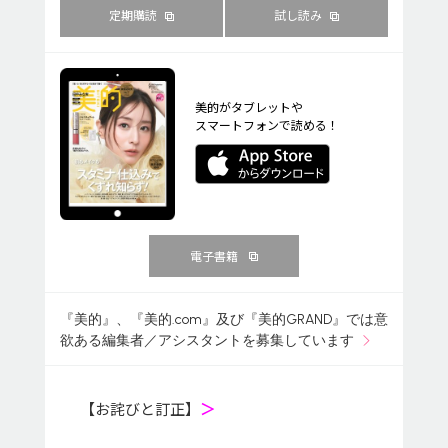
定期購読
試し読み
美的がタブレットや
スマートフォンで読める！
電子書籍
『美的』、『美的.com』及び『美的GRAND』では意
欲ある編集者／アシスタントを募集しています
【お詫びと訂正】
＞