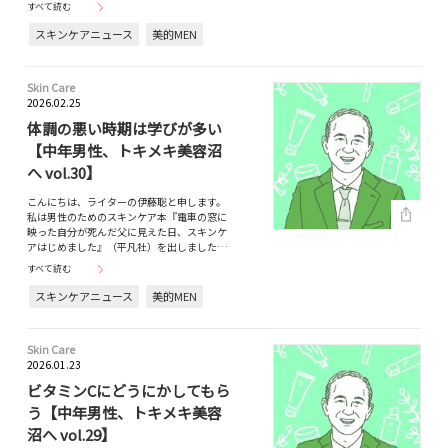
すべて読む
スキンケアニュース
美的MEN
Skin Care
2026.02.25
体調の悪い時期は学びが多い
【中年男性、トキメキ美容沼
へ vol.30】
こんにちは、ライターの伊藤聡と申します。
私は男性のためのスキンケア本『電車の窓に
映った自分が死んだ父に見えた日、スキンケ
アはじめました』（平凡社）を出しました…
すべて読む
スキンケアニュース
美的MEN
Skin Care
2026.01.23
ビタミンCにどうにかしてもら
う【中年男性、トキメキ美容
沼へ vol.29】