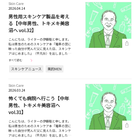
Skin Care
2026.04.14
男性用スキンケア製品を考え
る【中年男性、トキメキ美容
沼へ vol.32】
こんにちは、ライターの伊藤聡と申します。
私は男性のためのスキンケア本『電車の窓に
映った自分が死んだ父に見えた日、スキンケ
アはじめました』（平凡社）を出しました…
すべて読む
スキンケアニュース
美的MEN
Skin Care
2026.03.24
怖くても病院へ行こう【中年
男性、トキメキ美容沼へ
vol.31】
こんにちは、ライターの伊藤聡と申します。
私は男性のためのスキンケア本『電車の窓に
映った自分が死んだ父に見えた日、スキンケ
アはじめました』（平凡社）を出しました…