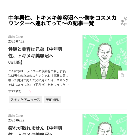
中年男性、トキメキ美容沼へ〜僕をコスメカ
記
事：
ウンターへ連れてって～の記事一覧
35件
Skin Care
2026.07.22
健康と美容は兄弟【中年男
性、トキメキ美容沼へ
vol.35】
こんにちは、ライターの伊藤聡と申します。
私は男性のためのスキンケア本『電車の窓に
映った自分が死んだ父に見えた日、スキンケ
アはじめました』（平凡社）を出しました…
すべて読む
スキンケアニュース
美的MEN
Skin Care
2026.06.22
疲れが取れません【中年男
性、トキメキ美容沼へ