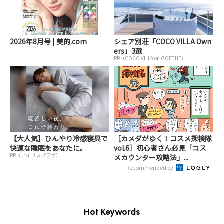
2026年8月号 | 美的.com
シェア別荘「COCO VILLA Own
ers」3選
PR（COCO VILLA on GOETHE）
【大人気】ひんやり冷感寝具で
［カメダがゆく！コスメ探検隊
快適な睡眠をあなたに。
vol.6］初心者さん必見「コス
PR（アイリスプラザ）
メカウンター攻略法」...
Recommended by
Hot Keywords