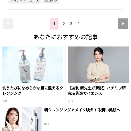
スキンケアニュース
美的MEN
1
2
3
4
あなたにおすすめの記事
洗うたびになめらかな肌に整えるク
【友利 新先生が解説】ハチミツ研
レンジング
究＆先進サイエンス
(PR)
(PR)
朝クレンジングでメイク映えする潤い美肌へ
(PR)