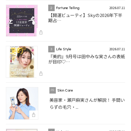
2026.07.11
2
Fortune Telling
【開運ビューティ】Skyの2026年下半
期占…
2026.07.11
3
Life Style
『美的』9月号は田中みな実さんの表紙
が目印♡…
Skin Care
美容家・瀬戸麻実さんが解説！ 手間い
らずの毛穴・...