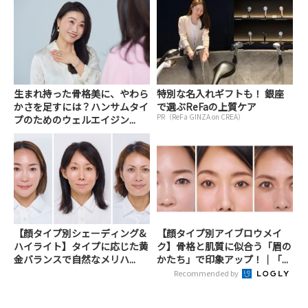
生まれ持った骨格美に、やわら
特別な名入れギフトも！ 銀座
かさを足すには？ハンサムタイ
で選ぶReFaの上質ケア
PR（ReFa GINZA on CREA）
プのためのウェルエイジン...
【顔タイプ別シェーディング&
【顔タイプ別アイブロウメイ
ハイライト】タイプに応じた黄
ク】骨格と肌質に似合う「眉の
金バランスで自然なメリハ...
かたち」で印象アップ！｜「...
Recommended by