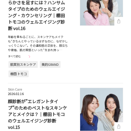
らかさを足すには？ハンサム
タイプのためのウェルエイジ
ング・カウンセリング｜棚田
トモコのウェルエイジング診
断 vol.16
年齢を重ねるごとに、スキンケアもメイク
も“きちんとやっているはずなのに、なぜかし
っくりこない”。その違和感の正体を、顔立ち
や骨格、肌の質感といった“生まれ持っ…
すべて読む
肌質別スキンケア
美的GRAND
棚田 トモコ
Skin Care
2026.02.16
顔診断が”エレガントタイ
プ”のためのベストなスキンケ
アとメイクは？｜棚田トモコ
のウェルエイジング診断
vol.15