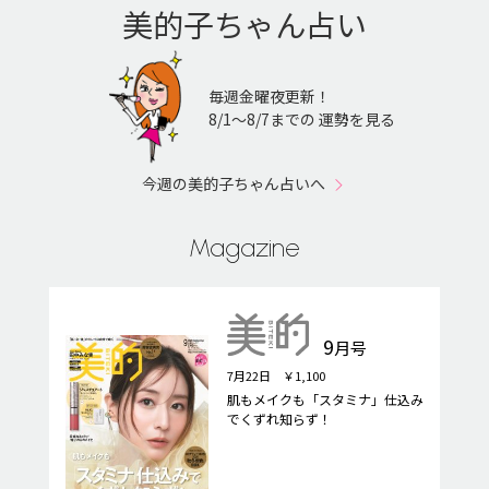
美的子ちゃん占い
毎週金曜夜更新！
8/1〜8/7までの 運勢を見る
今週の美的子ちゃん占いへ
Magazine
9
月号
7月22日 ￥1,100
肌もメイクも「スタミナ」仕込み
でくずれ知らず！