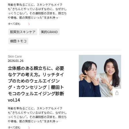
年齢を重ねるごとに、スキンケアもメイク
も“きちんとやっているはずなのに、なぜかし
っくりこない”。その違和感の正体を、顔立ち
や骨格、肌の質感といった“生まれ持っ…
すべて読む
肌質別スキンケア
美的GRAND
棚田 トモコ
Skin Care
2026.01.26
立体感のある顔立ちに、必要
なケアの考え方。リッチタイ
プのためのウェルエイジン
グ・カウンセリング｜棚田ト
モコのウェルエイジング診断
vol.14
年齢を重ねるごとに、スキンケアもメイク
も“きちんとやっているはずなのに、なぜかし
っくりこない”。その違和感の正体を、顔立ち
や骨格、肌の質感といった“生まれ持っ…
すべて読む