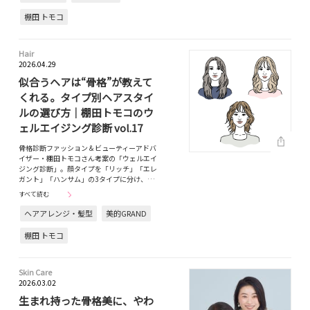
棚田 トモコ
Hair
2026.04.29
似合うヘアは“骨格”が教えて
くれる。タイプ別ヘアスタイ
ルの選び方｜棚田トモコのウ
ェルエイジング診断 vol.17
骨格診断ファッション＆ビューティーアドバ
イザー・棚田トモコさん考案の「ウェルエイ
ジング診断」。顔タイプを「リッチ」「エレ
ガント」「ハンサム」の3タイプに分け、…
すべて読む
ヘアアレンジ・髪型
美的GRAND
棚田 トモコ
Skin Care
2026.03.02
生まれ持った骨格美に、やわ