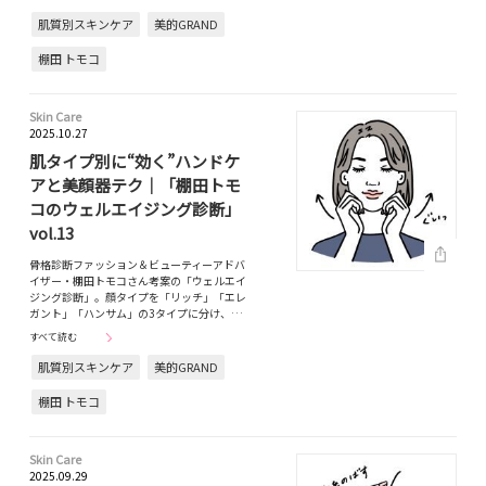
肌質別スキンケア
美的GRAND
棚田 トモコ
Skin Care
2025.10.27
肌タイプ別に“効く”ハンドケ
アと美顔器テク｜「棚田トモ
コのウェルエイジング診断」
vol.13
骨格診断ファッション＆ビューティーアドバ
イザー・棚田トモコさん考案の「ウェルエイ
ジング診断」。顔タイプを「リッチ」「エレ
ガント」「ハンサム」の3タイプに分け、…
すべて読む
肌質別スキンケア
美的GRAND
棚田 トモコ
Skin Care
2025.09.29