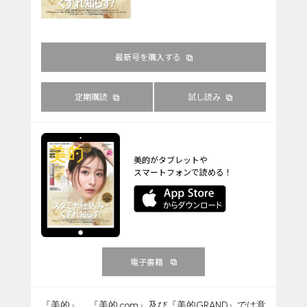
最新号を購入する
定期購読
試し読み
美的がタブレットや
スマートフォンで読める！
電子書籍
『美的』、『美的.com』及び『美的GRAND』では意