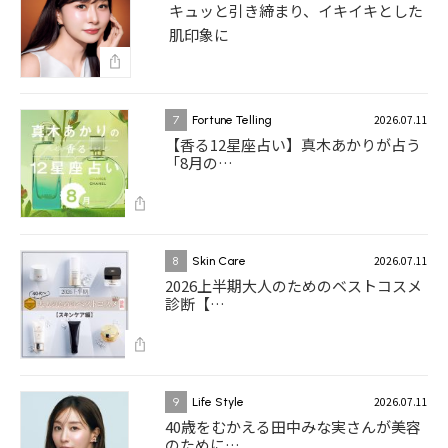
キュッと引き締まり、イキイキとした
肌印象に
2026.07.11
7
Fortune Telling
【香る12星座占い】真木あかりが占う
「8月の…
2026.07.11
8
Skin Care
2026上半期大人のためのベストコスメ
診断【…
2026.07.11
9
Life Style
40歳をむかえる田中みな実さんが美容
のために…