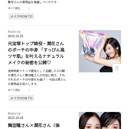
舞空さんの愛用品を披露していただき…
すべて読む
メイクHOW TO
Make Up
2025.10.25
元宝塚トップ娘役・潤花さん
のポーチの中身 「すっぴん風
ツヤ肌」を叶えるナチュラル
メイクの秘密を公開♡
宝塚歌劇でトップ娘役として活躍した102期
の潤花さんと舞空瞳さんの対談に続き、それ
ぞれのポーチの中身をお届け！ 今回は潤さん
の愛用品を紹介します。
すべて読む
メイクHOW TO
Make Up
2025.10.18
舞空瞳さん×潤花さん〈後