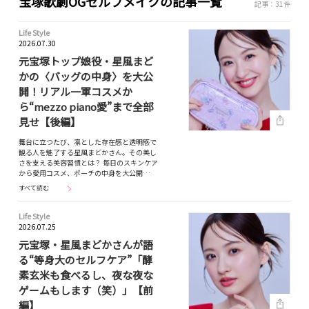
宝塚歌劇OGセルフメイクの記事一覧
記事：31件
Life Style
2026.07.30
元宝塚トップ娘役・星風まど
かの〈バッグの中身〉を大公
開！リアル一軍コスメか
ら“mezzo piano愛”まで全部
見せ【後編】
舞台に立つたび、凛とした存在感と透明感で
観る人を魅了する星風まどかさん。その美し
さを支える美容習慣とは？ 毎日のスキンケア
から愛用コスメ、ポーチの中身を大公開…
すべて読む
Life Style
2026.07.25
元宝塚・星風まどかさんが語
る“等身大のセルフケア”「酵
素玄米も食べるし、夜な夜な
ゲームもします（笑）」【前
編】