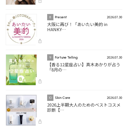
2026.07.30
8
Present
大阪に再び！「あいたい美的 in
HANKY…
2026.07.30
9
Fortune Telling
【香る12星座占い】真木あかりが占う
「8月の…
2026.07.30
10
Skin Care
2026上半期大人のためのベストコスメ
診断【…