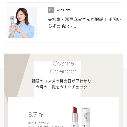
Skin Care
美容家・瀬戸麻実さんが解説！ 手間い
らずの毛穴・...
Cosme
Calendar
話題のコスメの発売日が早わかり！
今月の一覧を今すぐチェック！
8.7
Fri
ボビイ ブラウン
エクストラ カラーシャイン