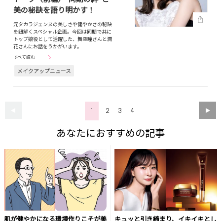
美の秘訣を語り明かす！
元タカラジェンヌの美しさや健やかさの秘訣
を紐解くスペシャル企画。今回は同期で共に
トップ娘役として活躍した、舞空瞳さんと潤
花さんにお話をうかがいます。
すべて読む
メイクアップニュース
1
2
3
4
あなたにおすすめの記事
肌が健やかになる環境作りこそが美
キュッと引き締まり、イキイキとし