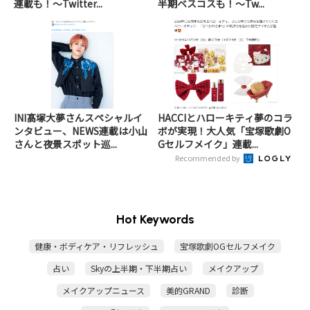
連載も！～Twitter...
半期ベスコスも！～Tw...
INI髙塚大夢さんスペシャルイ
HACCIとハローキティ夢のコラ
ンタビュー、NEWS連載は小山
ボが実現！大人気「宝塚歌劇O
さんと夜景スポット巡...
Gセルフメイク」連載...
Recommended by
Hot Keywords
健康・ボディケア・リフレッシュ
宝塚歌劇OGセルフメイク
占い
Skyの上半期・下半期占い
メイクアップ
メイクアップニュース
美的GRAND
診断