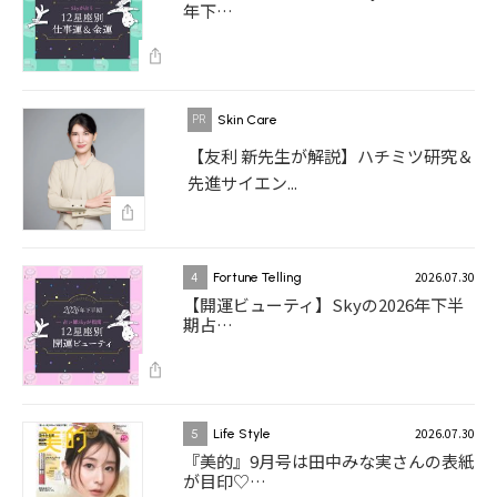
年下…
Skin Care
【友利 新先生が解説】ハチミツ研究＆
先進サイエン...
2026.07.30
4
Fortune Telling
【開運ビューティ】Skyの2026年下半
期占…
2026.07.30
5
Life Style
『美的』9月号は田中みな実さんの表紙
が目印♡…