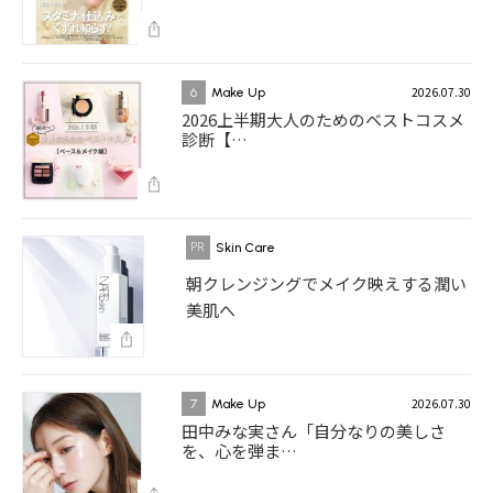
2026.07.30
6
Make Up
2026上半期大人のためのベストコスメ
診断【…
Skin Care
朝クレンジングでメイク映えする潤い
美肌へ
2026.07.30
7
Make Up
田中みな実さん「自分なりの美しさ
を、心を弾ま…