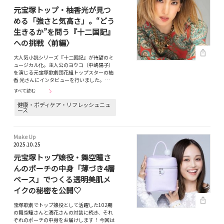
元宝塚トップ・柚香光が見つ
める「強さと気高さ」。“どう
生きるか”を問う『十二国記』
への挑戦〈前編〉
大人気小説シリーズ『十二国記』が待望のミ
ュージカル化。主人公のヨウコ（中嶋陽子）
を演じる元宝塚歌劇団花組トップスターの柚
香 光さんにインタビューを行いました。…
すべて読む
健康・ボディケア・リフレッシュニュ
ース
Make Up
2025.10.25
元宝塚トップ娘役・舞空瞳さ
んのポーチの中身「薄づき4層
ベース」でつくる透明美肌メ
イクの秘密を公開♡
宝塚歌劇でトップ娘役として活躍した102期
の舞空瞳さんと潤花さんの対談に続き、それ
ぞれのポーチの中身をお届けします！ 今回は