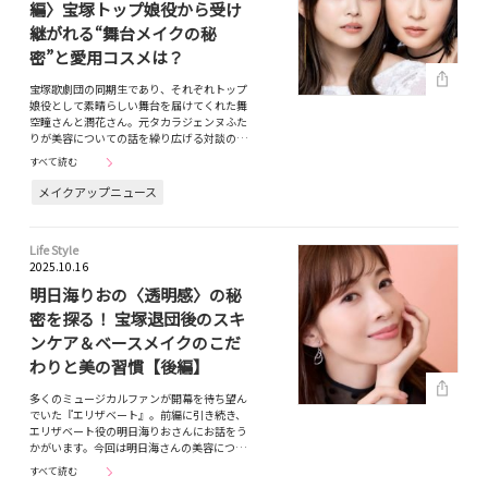
編〉宝塚トップ娘役から受け
継がれる“舞台メイクの秘
密”と愛用コスメは？
宝塚歌劇団の同期生であり、それぞれトップ
娘役として素晴らしい舞台を届けてくれた舞
空瞳さんと潤花さん。元タカラジェンヌふた
りが美容についての話を繰り広げる対談の…
すべて読む
メイクアップニュース
Life Style
2025.10.16
明日海りおの〈透明感〉の秘
密を探る！ 宝塚退団後のスキ
ンケア＆ベースメイクのこだ
わりと美の習慣【後編】
多くのミュージカルファンが開幕を待ち望ん
でいた『エリザベート』。前編に引き続き、
エリザベート役の明日海りおさんにお話をう
かがいます。今回は明日海さんの美容につ…
すべて読む