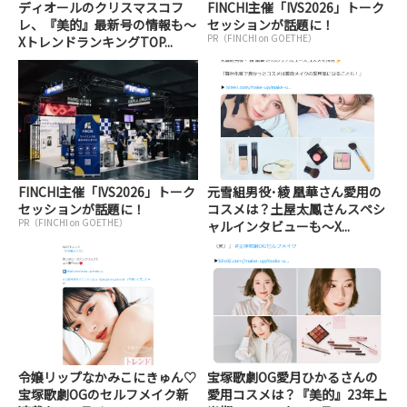
ディオールのクリスマスコフ
FINCHI主催「IVS2026」トーク
レ、『美的』最新号の情報も～
セッションが話題に！
PR（FINCHI on GOETHE）
XトレンドランキングTOP...
FINCHI主催「IVS2026」トーク
元雪組男役･綾 凰華さん愛用の
セッションが話題に！
コスメは？土屋太鳳さんスペシ
PR（FINCHI on GOETHE）
ャルインタビューも～X...
令嬢リップなかみこにきゅん♡
宝塚歌劇OG愛月ひかるさんの
宝塚歌劇OGのセルフメイク新
愛用コスメは？『美的』23年上