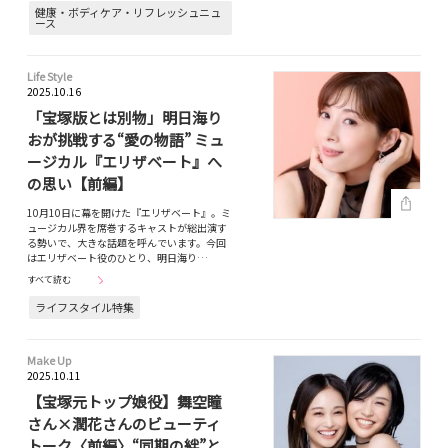
健康・ボディケア・リフレッシュニュ
ース
Life Style
2025.10.16
「宝塚版とは別物」明日海り
おが挑戦する“愛の物語” ミュ
ージカル『エリザベート』へ
の思い【前編】
10月10日に幕を開けた『エリザベート』。ミ
ュージカル界を席巻するキャストが総出演す
る勢いで、大きな話題を呼んでいます。今回
はエリザベート役のひとり、明日海り…
すべて読む
ライフスタイル特集
Make Up
2025.10.11
【宝塚元トップ娘役】舞空瞳
さん×潤花さんのビューティ
トーク〈前編〉“同期の絆”と