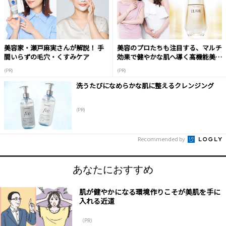
美容家・瀬戸麻実さんが解説！ 手
美容のプロたちも注目する、マルチ
間いらずの毛穴・くすみケア
効果で健やかな肌へ導く高機能美容
液
(PR)
(PR)
洗うたびになめらかな肌に整えるクレンジング
(PR)
Recommended by
あなたにおすすめ
肌が健やかになる環境作りこそが美肌を手に
入れる近道
（PR）