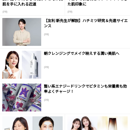
肌を手に入れる近道
た肌印象に
(PR)
(PR)
【友利 新先生が解説】ハチミツ研究＆先進サイエ
ンス
(PR)
朝クレンジングでメイク映えする潤い美肌へ
(PR)
整い系エナジードリンクでビタミンも栄養素も効
率よくチャージ！
(PR)