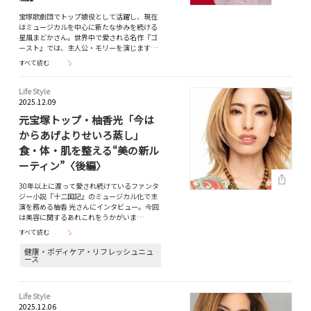
宝塚歌劇団でトップ娘役として活躍し、現在
はミュージカルを中心に新たな歩みを続ける
星風まどかさん。世界中で愛される名作『ゴ
ースト』では、主人公・モリーを演じます…
すべて読む
Life Style
2025.12.09
元宝塚トップ・柚香光「今は
からあげよりせいろ蒸し」
食・体・肌を整える“美の新ル
ーティン”〈後編〉
30年以上に渡って愛され続けているファンタ
ジー小説『十二国記』のミュージカル化で主
演を務める柚香 光さんにインタビュー。今回
は美容に関するあれこれをうかがいま…
すべて読む
健康・ボディケア・リフレッシュニュ
ース
Life Style
2025.12.06