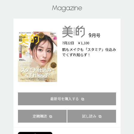
Magazine
9
月号
7月22日 ￥1,100
肌もメイクも「スタミナ」仕込み
でくずれ知らず！
最新号を購入する
定期購読
試し読み