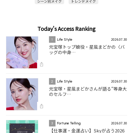
シーン別メイク
トレンドメイク
Today's Access Ranking
2026.07.30
1
Life Style
元宝塚トップ娘役・星風まどかの〈バ
ッグの中身…
2026.07.30
2
Life Style
元宝塚・星風まどかさんが語る“等身大
のセルフ…
2026.07.30
3
Fortune Telling
【仕事運・金運占い】Skyが占う2026