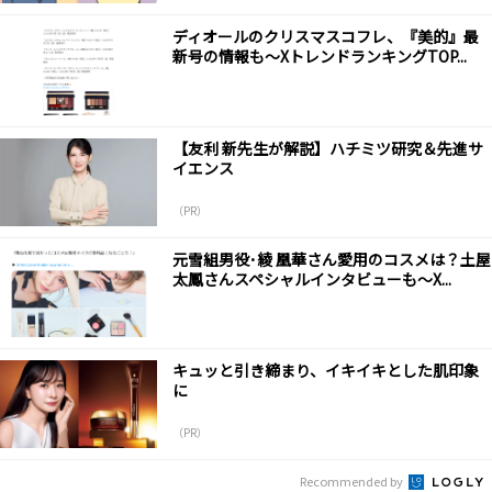
ディオールのクリスマスコフレ、『美的』最
新号の情報も～XトレンドランキングTOP...
【友利 新先生が解説】ハチミツ研究＆先進サ
イエンス
（PR）
元雪組男役･綾 凰華さん愛用のコスメは？土屋
太鳳さんスペシャルインタビューも～X...
キュッと引き締まり、イキイキとした肌印象
に
（PR）
Recommended by