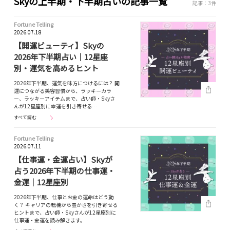
Skyの上半期・下半期占いの記事一覧
記事：3件
Fortune Telling
2026.07.18
【開運ビューティ】Skyの
2026年下半期占い｜12星座
別・運気を高めるヒント
2026年下半期、運気を味方につけるには？ 開
運につながる美容習慣から、ラッキーカラ
ー、ラッキーアイテムまで、占い師・Skyさ
んが12星座別に幸運を引き寄せる…
すべて読む
Fortune Telling
2026.07.11
【仕事運・金運占い】Skyが
占う2026年下半期の仕事運・
金運｜12星座別
2026年下半期、仕事とお金の運命はどう動
く？ キャリアの転機から豊かさを引き寄せる
ヒントまで、占い師・Skyさんが12星座別に
仕事運・金運を読み解きます。