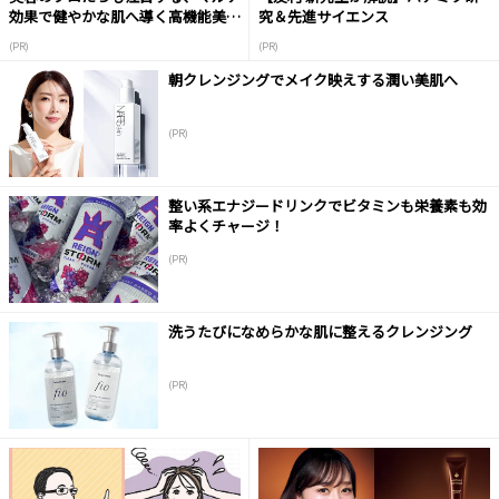
効果で健やかな肌へ導く高機能美容
究＆先進サイエンス
液
(PR)
(PR)
朝クレンジングでメイク映えする潤い美肌へ
(PR)
整い系エナジードリンクでビタミンも栄養素も効
率よくチャージ！
(PR)
洗うたびになめらかな肌に整えるクレンジング
(PR)