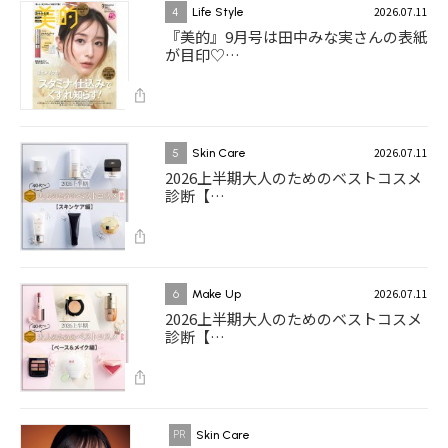
2026.07.11
4
Life Style
『美的』9月号は田中みな実さんの表紙
が目印♡…
2026.07.11
5
Skin Care
2026上半期大人のためのベストコスメ
診断【…
2026.07.11
6
Make Up
2026上半期大人のためのベストコスメ
診断【…
Skin Care