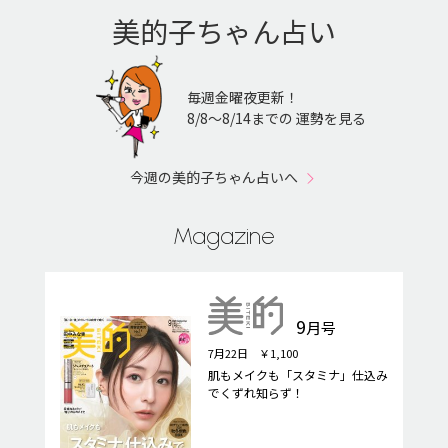
美的子ちゃん占い
毎週金曜夜更新！
8/8〜8/14までの 運勢を見る
今週の美的子ちゃん占いへ
Magazine
9
月号
7月22日 ￥1,100
肌もメイクも「スタミナ」仕込み
でくずれ知らず！