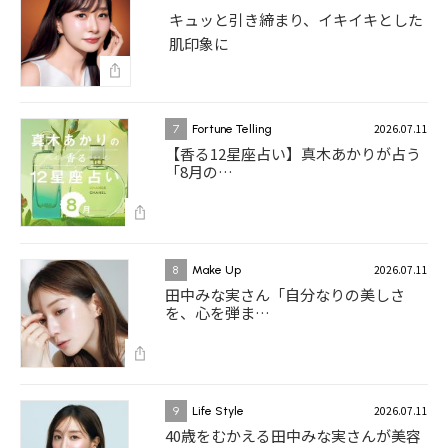
キュッと引き締まり、イキイキとした
肌印象に
2026.07.11
7
Fortune Telling
【香る12星座占い】真木あかりが占う
「8月の…
2026.07.11
8
Make Up
田中みな実さん「自分なりの美しさ
を、心を弾ま…
2026.07.11
9
Life Style
40歳をむかえる田中みな実さんが美容