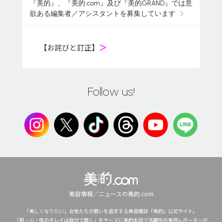
『美的』、『美的.com』及び『美的GRAND』では意
欲ある編集者／アシスタントを募集しています
【お詫びと訂正】
＞
Follow us!
美容情報／ニュースの美的.com
「美しくなりたい」女性たちの願いを追求する美容雑誌『美的』公式サイト。
「肌・心・体のキレイは自分で磨く」をテーマに美的本誌で活躍中の美容レポーターが