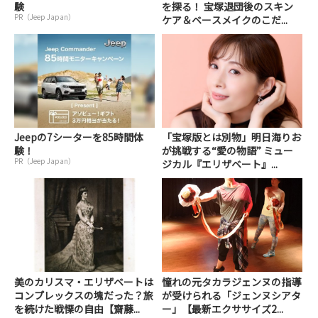
験
を探る！ 宝塚退団後のスキン
PR（Jeep Japan）
ケア＆ベースメイクのこだ...
Jeepの7シーターを85時間体
「宝塚版とは別物」明日海りお
験！
が挑戦する“愛の物語” ミュー
PR（Jeep Japan）
ジカル『エリザベート』...
美のカリスマ・エリザベートは
憧れの元タカラジェンヌの指導
コンプレックスの塊だった？旅
が受けられる「ジェンヌシアタ
を続けた戦慄の自由【齋藤...
ー」【最新エクササイズ2...