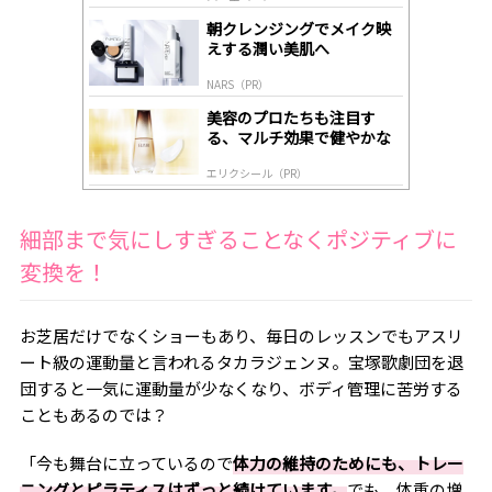
lo
gl
朝クレンジングでメイク映
y
えする潤い美肌へ
NARS（PR）
美容のプロたちも注目す
る、マルチ効果で健やかな
肌へ導く高機能美容液
エリクシール（PR）
細部まで気にしすぎることなくポジティブに
変換を！
お芝居だけでなくショーもあり、毎日のレッスンでもアスリ
ート級の運動量と言われるタカラジェンヌ。宝塚歌劇団を退
団すると一気に運動量が少なくなり、ボディ管理に苦労する
こともあるのでは？
「今も舞台に立っているので
体力の維持のためにも、トレー
ニングとピラティスはずっと続けています。
でも、体重の増