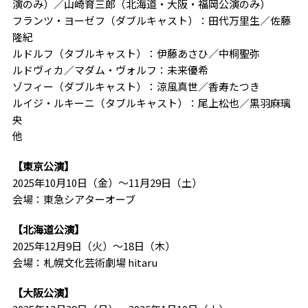
演のみ）／山崎育三郎（北海道・大阪・福岡公演のみ）
フランツ・ヨーゼフ（ダブルキャスト）：田代万里生／佐藤
隆紀
ルドルフ（タブルキャスト）：伊藤あさひ／中桐聖弥
ルドヴィカ／マダム・ヴォルフ：未来優希
ゾフィー（ダブルキャスト）：涼風真世／香寿たつき
ルイジ・ルキーニ（タブルキャスト）：尾上松也／黒羽麻璃
央
他
【東京公演】
2025
年
10
月
10
日（金）～
11
月
29
日（土）
会場：東急シアターオーブ
【北海道公演】
2025
年
12
月
9
日（火）～
18
日（木）
会場：札幌文化芸術劇場
hitaru
【大阪公演】