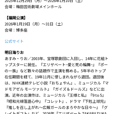
2025
年
12
月
29
日（月）～
2026
年
1
月
10
日（土）
会場：梅田芸術劇場メインホール
【福岡公演】
2026
年
1
月
19
日（月）～
31
日（土）
会場：博多座
公式サイト
明日海りお
あすみ・りお／
2003
年、宝塚歌劇団に入団し、
14
年に花組ト
ップスターに就任。『エリザベート−愛と死の輪舞−』『ポー
の一族』など数々の話題作で主演を務める。
5
年半のトップ
在任期間を経て、
19
年
11
月に惜しまれながら退団。退団後
は、
NHK
連続テレビ小説『おちょやん』、ミュージカル『マ
ドモアゼル モーツァルト』『ガイズ＆ドールズ』などに出
演。近年の出演作は、ミュージカル『王様と私』『
9 to 5
』
『昭和元禄落語心中』『コレット』、ドラマ『下剋上球児』
『推しを召し上がれ～広報ガールのまろやかな日々～』『グ
レイトギフト』など。
2026
年『エリザベート
TAKARAZUKA