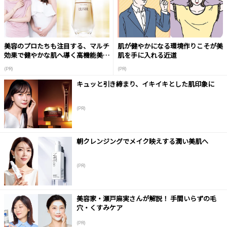
美容のプロたちも注目する、マルチ
肌が健やかになる環境作りこそが美
効果で健やかな肌へ導く高機能美容
肌を手に入れる近道
液
(PR)
(PR)
キュッと引き締まり、イキイキとした肌印象に
(PR)
朝クレンジングでメイク映えする潤い美肌へ
(PR)
美容家・瀬戸麻実さんが解説！ 手間いらずの毛
穴・くすみケア
(PR)