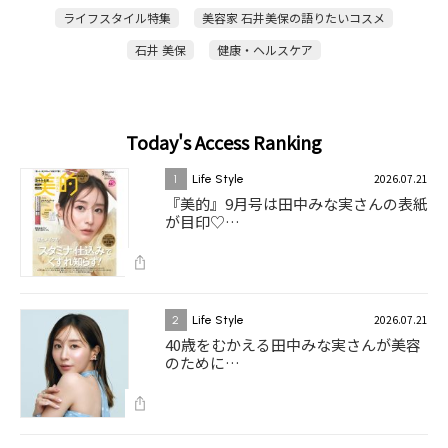
ライフスタイル特集
美容家 石井美保の語りたいコスメ
石井 美保
健康・ヘルスケア
Today's Access Ranking
2026.07.21
1
Life Style
『美的』9月号は田中みな実さんの表紙
が目印♡…
2026.07.21
2
Life Style
40歳をむかえる田中みな実さんが美容
のために…