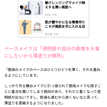
gl
朝クレンジングでメイク映
y
えする潤い美肌へ
NARS（PR）
肌が健やかになる環境作り
こそが美肌を手に入れる近
道
資生堂（PR）
ベースメイクは「透明感や自分の表情を大事
にしたいから薄塗りが鉄則」
「普段のメイクのベースはひとつひとつを薄く、それを重ね
るようにしています。
しっかり作る舞台メイクに引っ張られて普段メイクも隠すこ
とに重点を置いてしまう傾向があり、それだと重くなって透
明感が出ないですし、乾燥も進むから良くないなと思って、
薄塗りを意識するようになりました。