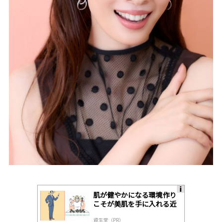
肌が健やかになる環境作り
A
こそが美肌を手に入れる近
ds
道
by
資生堂（PR）