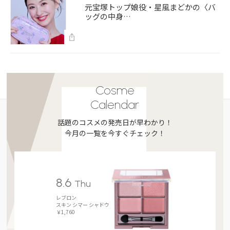
元宝塚トップ娘役・星風まどかの〈バ
ッグの中身…
Cosme
Calendar
話題のコスメの発売日が早わかり！
今月の一覧を今すぐチェック！
8.6
Thu
レブロン
スキン シマー シャドウ
￥1,760