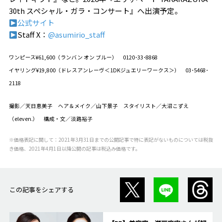
30th
スペシャル・ガラ・コンサート』へ出演予定。
公式サイト
︎Staff X
：
@asumirio_staff
ワンピース¥61,600（ランバン オン ブルー） 0120･33･8868
イヤリング¥19,800（ドレスアンレーヴ＜1DKジュエリーワークス＞） 03･5468･
2118
撮影／天日恵美子 ヘア＆メイク／山下景子 スタイリスト／大沼こずえ
（eleven.） 構成・文／淡路裕子
※価格表記に関して：2021年3月31日までの公開記事で特に表記がないものについては税抜
き価格、2021年4月1日以降公開の記事は税込み価格です。
この記事をシェアする