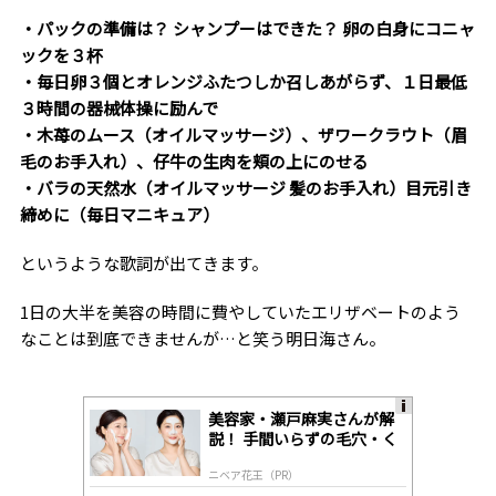
・パックの準備は？ シャンプーはできた？ 卵の白身にコニャ
ックを３杯
・毎日卵３個とオレンジふたつしか召しあがらず、１日最低
３時間の器械体操に励んで
・木苺のムース（オイルマッサージ）、ザワークラウト（眉
毛のお手入れ）、仔牛の生肉を頬の上にのせる
・バラの天然水（オイルマッサージ 髪のお手入れ）目元引き
締めに（毎日マニキュア）
というような歌詞が出てきます。
1日の大半を美容の時間に費やしていたエリザベートのよう
なことは到底できませんが…と笑う明日海さん。
美容家・瀬戸麻実さんが解
A
説！ 手間いらずの毛穴・く
ds
すみケア
by
ニベア花王（PR）
lo