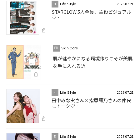
2026.07.21
3
Life Style
STARGLOW 5人全員、主役ビジュアル
♡…
Skin Care
肌が健やかになる環境作りこそが美肌
を手に入れる近...
2026.07.21
4
Life Style
田中みな実さん×指原莉乃さんの仲良
しトーク♡…
2026.07.21
5
Life Style