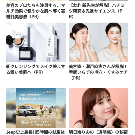
美容のプロたちも注目する、マ
【友利 新先生が解説】ハチミ
ルチ効果で健やかな肌へ導く高
ツ研究＆先進サイエンス（P
機能美容液（PR）
R）
朝クレンジングでメイク映えす
美容家・瀬戸麻実さんが解説！
る潤い美肌へ（PR）
手間いらずの毛穴・くすみケア
（PR）
Jeep史上最長! 85時間の試乗体
明日海りおの〈透明感〉の秘密