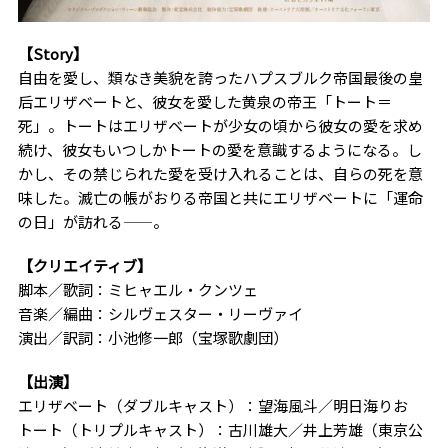
【
Story
】
自由を愛し、類なき美貌を誇ったハプスブルク帝国最後の皇
后エリザベートと、彼女を愛した黄泉の帝王「トート＝
死」。トートはエリザベートが少女の頃から彼女の愛を求め
続け、彼女もいつしかトートの愛を意識するようになる。し
かし、その禁じられた愛を受け入れることは、自らの死を意
味した。滅亡の帳がおりる帝国と共にエリザベートに「運命
の日」が訪れる——。
【クリエイティブ】
脚本／歌詞：ミヒャエル・クンツェ
音楽／編曲：シルヴェスター・リーヴァイ
演出／訳詞：小池修一郎（宝塚歌劇団）
【出演】
エリザベート（ダブルキャスト）：望海風斗／明日海りお
トート（トリプルキャスト）：古川雄大／井上芳雄（東京公