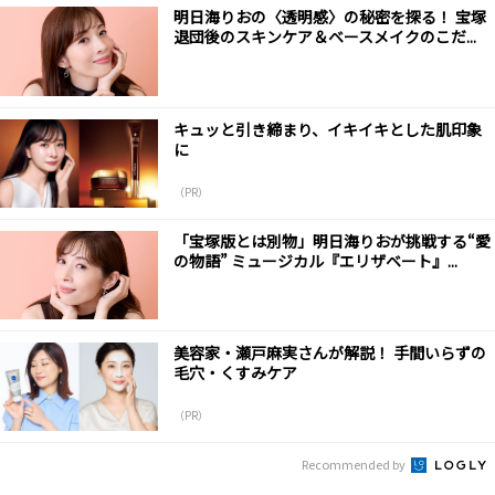
明日海りおの〈透明感〉の秘密を探る！ 宝塚
退団後のスキンケア＆ベースメイクのこだ...
キュッと引き締まり、イキイキとした肌印象
に
（PR）
「宝塚版とは別物」明日海りおが挑戦する“愛
の物語” ミュージカル『エリザベート』...
美容家・瀬戸麻実さんが解説！ 手間いらずの
毛穴・くすみケア
（PR）
Recommended by