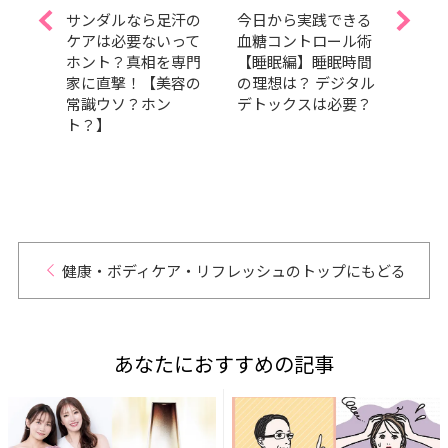
役・
サンダルなら足汗の
今日から実践できる
中川
バッ
ケアは必要ないって
血糖コントロール術
レス
公
ホント？真相を専門
【睡眠編】睡眠時間
中身
コス
家に直撃！【美容の
の理想は？ デジタル
アイ
iano
常識ウソ？ホン
デトックスは必要？
ーチ
せ【後
ト？】
健康・ボディケア・リフレッシュのトップにもどる
あなたにおすすめの記事