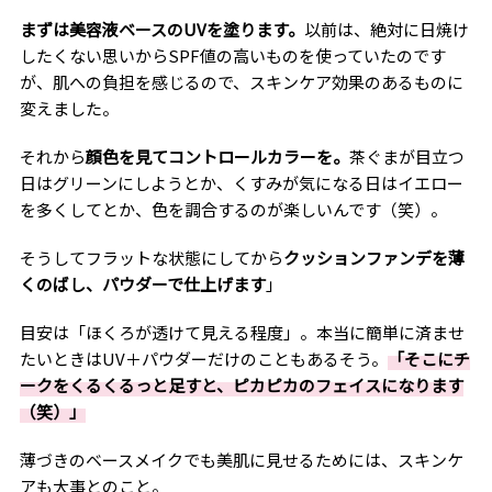
まずは美容液ベースのUVを塗ります。
以前は、絶対に日焼け
したくない思いからSPF値の高いものを使っていたのです
が、肌への負担を感じるので、スキンケア効果のあるものに
変えました。
それから
顔色を見てコントロールカラーを。
茶ぐまが目立つ
日はグリーンにしようとか、くすみが気になる日はイエロー
を多くしてとか、色を調合するのが楽しいんです（笑）。
そうしてフラットな状態にしてから
クッションファンデを薄
くのばし、パウダーで仕上げます
」
目安は「ほくろが透けて見える程度」。本当に簡単に済ませ
たいときはUV＋パウダーだけのこともあるそう。
「そこにチ
ークをくるくるっと足すと、ピカピカのフェイスになります
（笑）」
薄づきのベースメイクでも美肌に見せるためには、スキンケ
アも大事とのこと。