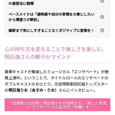
の美容法に戦慄
ベースメイクは「透明感や自分の表情を大事にしたい
から薄塗りが鉄則」
細部まで気にしすぎることなくポジティブに変換を！
心の持ち方を変えることで美しさを楽しむ、
明日海さんの軽やかマインド
豪華キャストが集結したミュージカル『エリザベート』が絶
賛上演中。ということで、タイトルロールのエリザベートの
ダブルキャストのおひとり、元宝塚歌劇団花組トップスター
の
明日海りお（あすみ・りお）
さんにインタビュー。
「宝塚版とは別物」明日海りおが挑戦する、“美しく気高
い”エリザベートの生き方〈前編〉