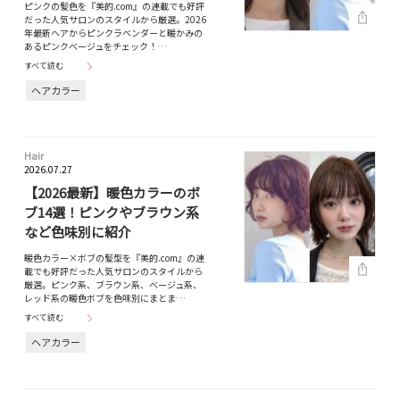
ピンクの髪色を『美的.com』の連載でも好評
だった人気サロンのスタイルから厳選。2026
年最新ヘアからピンクラベンダーと暖かみの
あるピンクベージュをチェック！…
すべて読む
ヘアカラー
Hair
2026.07.27
【2026最新】暖色カラーのボ
ブ14選！ピンクやブラウン系
など色味別に紹介
暖色カラー×ボブの髪型を『美的.com』の連
載でも好評だった人気サロンのスタイルから
厳選。ピンク系、ブラウン系、ベージュ系、
レッド系の暖色ボブを色味別にまとま…
すべて読む
ヘアカラー