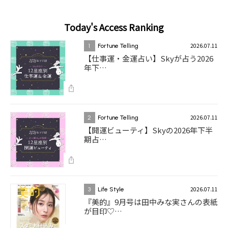
Today's Access Ranking
2026.07.11
1
Fortune Telling
【仕事運・金運占い】Skyが占う2026
年下…
2026.07.11
2
Fortune Telling
【開運ビューティ】Skyの2026年下半
期占…
2026.07.11
3
Life Style
『美的』9月号は田中みな実さんの表紙
が目印♡…