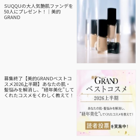
SUQQUの大人気艶肌ファンデを
50人にプレゼント！｜美的
GRAND
募集終了【美的GRANDベストコ
スメ2026上半期】あなたの肌・
髪悩みを解消し、”経年美化”して
くれたコスメをくわしく教えて！