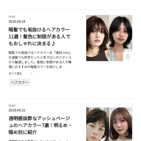
Hair
2026.06.24
暗髪でも垢抜けるヘアカラー
11選！髪色に制限がある人で
もおしゃれに決まる♪
暗髪でも垢抜けるヘアカラーを『美的.com』
の連載でも好評だった人気サロンのスタイル
から厳選しました。髪色に制限がある人や職
場におすすめの暗髪カラーを紹介しま…
すべて読む
ヘアカラー
Hair
2026.06.21
透明感抜群なアッシュベージ
ュのヘアカラー7選！明るめ・
暗め別に紹介