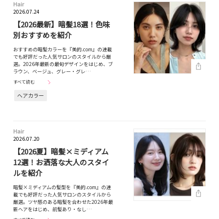
Hair
2026.07.24
【2026最新】暗髪18選！色味
別おすすめを紹介
おすすめの暗髪カラーを『美的.com』の連載
でも好評だった人気サロンのスタイルから厳
選。2026年最新の最旬デザインをはじめ、ブ
ラウン、ベージュ、グレー・グレ…
すべて読む
ヘアカラー
Hair
2026.07.20
【2026夏】暗髪×ミディアム
12選！お洒落な大人のスタイ
ルを紹介
暗髪×ミディアムの髪型を『美的.com』の連
載でも好評だった人気サロンのスタイルから
厳選。ツヤ感のある暗髪を合わせた2026年最
新ヘアをはじめ、前髪あり・なし…