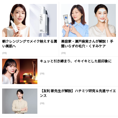
朝クレンジングでメイク映えする潤
美容家・瀬戸麻実さんが解説！ 手
い美肌へ
間いらずの毛穴・くすみケア
(PR)
(PR)
キュッと引き締まり、イキイキとした肌印象に
(PR)
【友利 新先生が解説】ハチミツ研究＆先進サイエ
ンス
(PR)