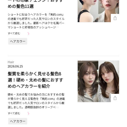
めの髪色11選
ショートに似合うヘアカラーを『美的.com』
の連載でも好評だった人気サロンのスタイル
から厳選しました。最新ヘアはクセ毛風パー
マショートと好相性のアッシュベージ…
すべて読む
ヘアカラー
Hair
2026.06.25
髪質を柔らかく見せる髪色8
選！硬め・太めの髪におすす
めのヘアカラーを紹介
硬め・太めの髪でお悩みの方におすすめの髪
が柔らかく見える髪色を『美的.com』の連載
でも好評だった人気サロンのスタイルから厳
選しました。透明感抜群のオリーブベ…
すべて読む
ヘアカラー