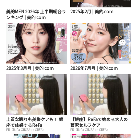
美的MEN 2026年 上半期総合ラ
2025年2月 | 美的.com
ンキング | 美的.com
2025年3月号 | 美的.com
2026年7月号 | 美的.com
上質な眠りも美髪ケアも！ 銀
【銀座】ReFaで始める大人の
座で体感するReFa
贅沢セルフケア
PR（ReFa GINZA on CREA）
PR（ReFa GINZA on CREA）