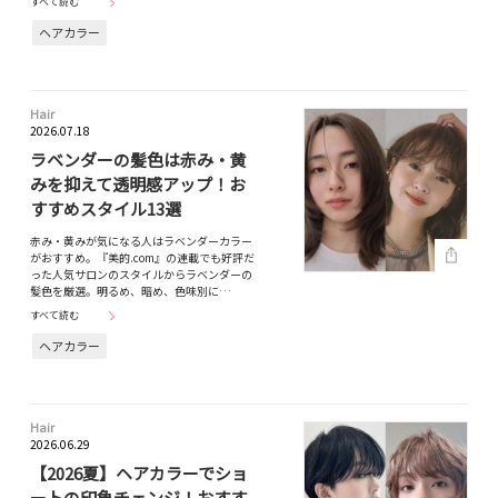
すべて読む
ヘアカラー
Hair
2026.07.18
ラベンダーの髪色は赤み・黄
みを抑えて透明感アップ！お
すすめスタイル13選
赤み・黄みが気になる人はラベンダーカラー
がおすすめ。『美的.com』の連載でも好評だ
った人気サロンのスタイルからラベンダーの
髪色を厳選。明るめ、暗め、色味別に…
すべて読む
ヘアカラー
Hair
2026.06.29
【2026夏】ヘアカラーでショ
ートの印象チェンジ！おすす