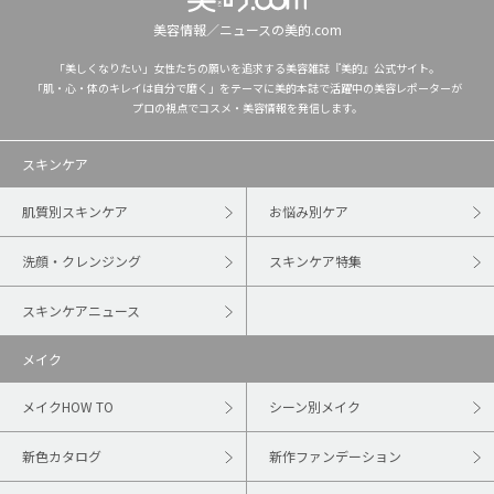
美容情報／ニュースの美的.com
「美しくなりたい」女性たちの願いを追求する美容雑誌『美的』公式サイト。
「肌・心・体のキレイは自分で磨く」をテーマに美的本誌で活躍中の美容レポーターが
プロの視点でコスメ・美容情報を発信します。
スキンケア
肌質別スキンケア
お悩み別ケア
洗顔・クレンジング
スキンケア特集
スキンケアニュース
メイク
メイクHOW TO
シーン別メイク
新色カタログ
新作ファンデーション