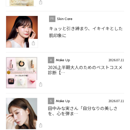
Skin Care
キュッと引き締まり、イキイキとした
肌印象に
2026.07.11
4
Make Up
2026上半期大人のためのベストコスメ
診断【…
2026.07.11
5
Make Up
田中みな実さん「自分なりの美しさ
を、心を弾ま…