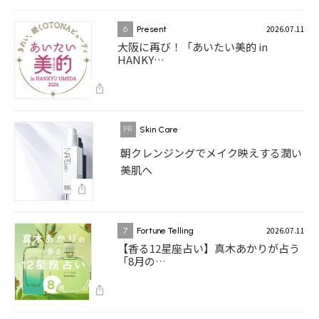
2026.07.11
6
Present
大阪に再び！「あいたい美的 in
HANKY…
Skin Care
朝クレンジングでメイク映えする潤い
美肌へ
2026.07.11
7
Fortune Telling
【香る12星座占い】真木あかりが占う
「8月の…