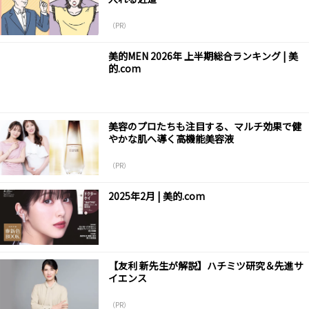
（PR）
美的MEN 2026年 上半期総合ランキング | 美
的.com
美容のプロたちも注目する、マルチ効果で健
やかな肌へ導く高機能美容液
（PR）
2025年2月 | 美的.com
【友利 新先生が解説】ハチミツ研究＆先進サ
イエンス
（PR）