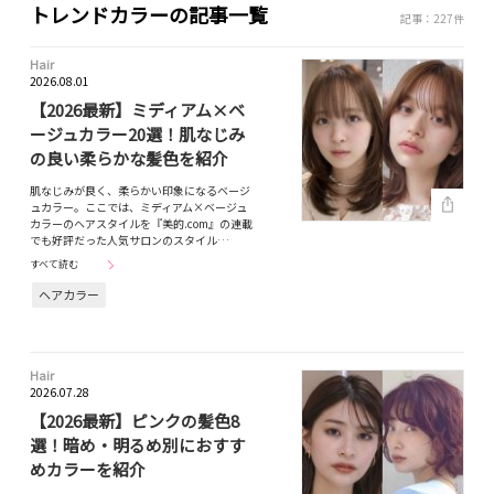
トレンドカラーの記事一覧
記事：227件
Hair
2026.08.01
【2026最新】ミディアム×ベ
ージュカラー20選！肌なじみ
の良い柔らかな髪色を紹介
肌なじみが良く、柔らかい印象になるベージ
ュカラー。ここでは、ミディアム×ベージュ
カラーのヘアスタイルを『美的.com』の連載
でも好評だった人気サロンのスタイル…
すべて読む
ヘアカラー
Hair
2026.07.28
【2026最新】ピンクの髪色8
選！暗め・明るめ別におすす
めカラーを紹介