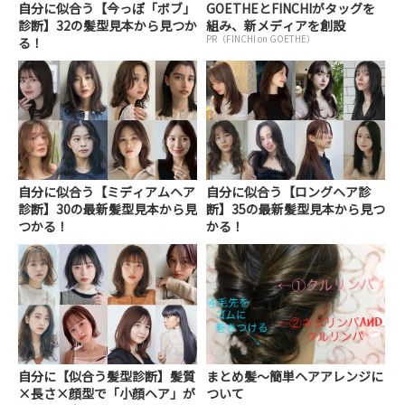
自分に似合う【今っぽ「ボブ」
GOETHEとFINCHIがタッグを
診断】32の髪型見本から見つか
組み、新メディアを創設
PR（FINCHI on GOETHE）
る！
自分に似合う【ミディアムヘア
自分に似合う【ロングヘア診
診断】30の最新髪型見本から見
断】35の最新髪型見本から見つ
つかる！
かる！
自分に【似合う髪型診断】髪質
まとめ髪〜簡単ヘアアレンジに
×長さ×顔型で「小顔ヘア」が
ついて