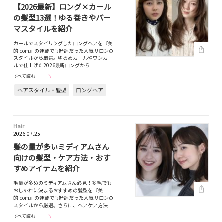
【2026最新】ロング×カール
の髪型13選！ゆる巻きやパー
マスタイルを紹介
カールでスタイリングしたロングヘアを『美
的.com』の連載でも好評だった人気サロンの
スタイルから厳選。ゆるめカールやワンカー
ルで仕上げた2026最新ロングから…
すべて読む
ヘアスタイル・髪型
ロングヘア
Hair
2026.07.25
髪の量が多いミディアムさん
向けの髪型・ケア方法・おす
すめアイテムを紹介
毛量が多めのミディアムさん必見！多毛でも
おしゃれに決まるおすすめの髪型を『美
的.com』の連載でも好評だった人気サロンの
スタイルから厳選。さらに、ヘアケア方法…
すべて読む