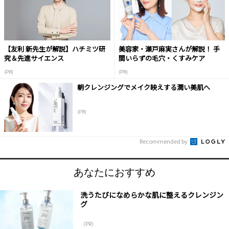
【友利 新先生が解説】ハチミツ研
美容家・瀬戸麻実さんが解説！ 手
究＆先進サイエンス
間いらずの毛穴・くすみケア
(PR)
(PR)
朝クレンジングでメイク映えする潤い美肌へ
(PR)
Recommended by
あなたにおすすめ
洗うたびになめらかな肌に整えるクレンジン
グ
（PR）