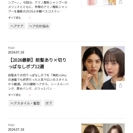
ンプー」。今回は、アミノ酸系シャンプーの
メリットとともに、市販のアミノ酸系シャン
プーを最新の2026上半期ベスコスラン…
すべて読む
ヘアケア
ヘアのお悩み
Hair
2026.07.26
【2026最新】前髪あり×切り
っぱなしボブ12選
前髪ありの切りっぱなしボブを『美的.com』
の連載でも好評だった人気サロンのスタイル
から厳選。2026最新ヘアから、シースルーバ
ング、厚めバング、ぷつっとバン…
すべて読む
ヘアスタイル・髪型
ボブ
Hair
2026.07.26