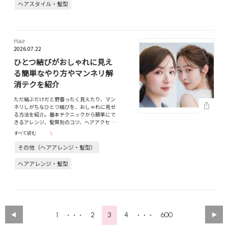
ヘアスタイル・髪型
Hair
2026.07.22
ひとつ結びがおしゃれに見え
る簡単なやり方やマンネリ解
消テクを紹介
ただ結ぶだけだと野暮ったく見えたり、マン
ネリしがちなひとつ結びを、おしゃれに見せ
る方法を紹介。基本テクニックから簡単にで
きるアレンジ、髪質別のコツ、ヘアアクセ…
すべて読む
その他（ヘアアレンジ・髪型）
ヘアアレンジ・髪型
1
2
3
4
600
・・・
・・・