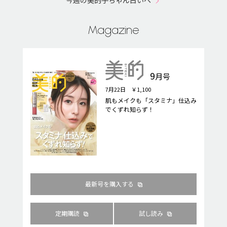
今週の美的子ちゃん占いへ
Magazine
9
月号
7月22日 ￥1,100
肌もメイクも「スタミナ」仕込み
でくずれ知らず！
最新号を購入する
定期購読
試し読み