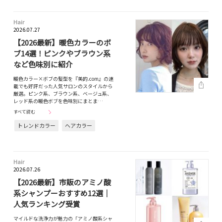
Hair
2026.07.27
【2026最新】暖色カラーのボ
ブ14選！ピンクやブラウン系
など色味別に紹介
暖色カラー×ボブの髪型を『美的.com』の連
載でも好評だった人気サロンのスタイルから
厳選。ピンク系、ブラウン系、ベージュ系、
レッド系の暖色ボブを色味別にまとま…
すべて読む
トレンドカラー
ヘアカラー
Hair
2026.07.26
【2026最新】市販のアミノ酸
系シャンプーおすすめ12選｜
人気ランキング受賞
マイルドな洗浄力が魅力の「アミノ酸系シャ