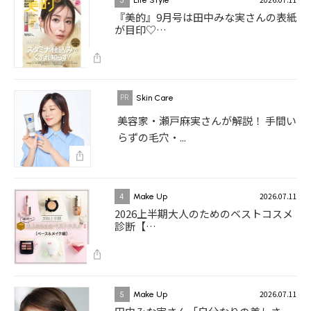
3
Life Style
『美的』9月号は田中みな実さんの表紙
が目印♡…
Skin Care
美容家・瀬戸麻実さんが解説！ 手間い
らずの毛穴・...
2026.07.11
4
Make Up
2026上半期大人のためのベストコスメ
診断【…
2026.07.11
5
Make Up