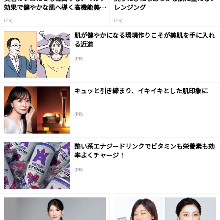
効果で健やかな肌へ導く高機能美容
レンジング
液
(PR)
(PR)
肌が健やかになる環境作りこそが美肌を手に入れ
る近道
(PR)
キュッと引き締まり、イキイキとした肌印象に
(PR)
整い系エナジードリンクでビタミンも栄養素も効
率よくチャージ！
(PR)