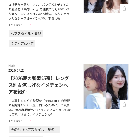
抜け感が出るシースルーバング×ミディアム
の髪型を『美的.com』の連載でも好評だった
人気サロンのスタイルから厳選。大人ナチュ
ラルなシースルーバングや、下ろしも…
すべて読む
ヘアスタイル・髪型
ミディアムヘア
Hair
2026.07.23
【2026夏の髪型25選】レング
ス別＆涼しげなイメチェンヘ
アを紹介
この夏おすすめの髪型を『美的.com』の連載
でも好評だった人気サロンのスタイルから厳
選。2026年最新ヘアからレングス別まで紹介
します。さらに、イメチェンが叶…
すべて読む
その他（ヘアスタイル・髪型）