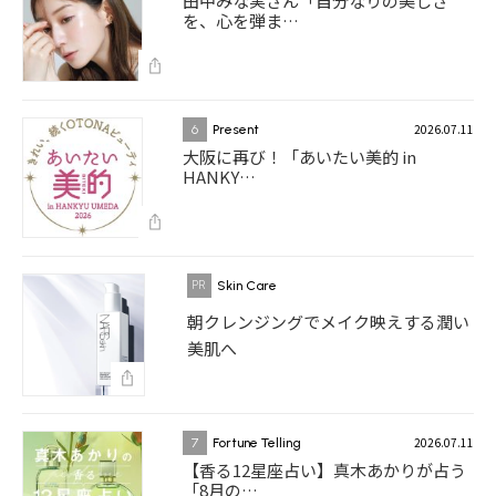
田中みな実さん「自分なりの美しさ
を、心を弾ま…
2026.07.11
6
Present
大阪に再び！「あいたい美的 in
HANKY…
Skin Care
朝クレンジングでメイク映えする潤い
美肌へ
2026.07.11
7
Fortune Telling
【香る12星座占い】真木あかりが占う
「8月の…