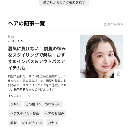
顔の形から似合う髪型を探す
ヘアの記事一覧
記事：5998件
Hair
2026.07.27
湿気に負けない！ 前髪の悩み
をスタイリングで解決・おす
すめインバス＆アウトバスア
イテムも
前髪や後れ毛、サイドを含めた顔周りは、印
象を左右する大事なパーツ。顔型や髪質のお
悩み別に、スタイリングテクをご提案。これ
で、梅雨時期だってごきげんです♪
すべて読む
うねり
その他（ヘアのお悩み）
ヘアスタイル・髪型
ヘアのお悩み
前髪
いしだ ちひろ
カナコ