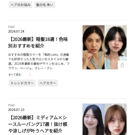
ヘアのお悩み
髪の毛 多い
Hair
2026.07.24
【2026最新】暗髪18選！色味
別おすすめを紹介
おすすめの暗髪カラーを『美的.com』の連載
でも好評だった人気サロンのスタイルから厳
選。2026年最新の最旬デザインをはじめ、ブ
ラウン、ベージュ、グレー・グレ…
すべて読む
トレンドカラー
ヘアカラー
Hair
2026.07.23
【2026最新】ミディアム×シ
ースルーバング17選！抜け感
や涼しげが叶うヘアを紹介