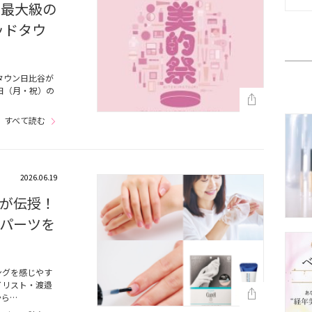
上最大級の
ッドタウ
タウン日比谷が
3日（月・祝）の
すべて読む
2026.06.19
が伝授！
パーツを
ングを感じやす
イリスト・渡邉
から…