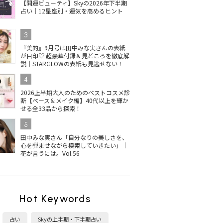
【開運ビューティ】Skyの2026年下半期
占い｜12星座別・運気を高めるヒント
3
『美的』9月号は田中みな実さんの表紙
が目印♡ 超豪華付録＆見どころを徹底解
説｜STARGLOWの表紙も見逃せない！
4
2026上半期大人のためのベストコスメ診
断【ベース＆メイク編】40代以上を輝か
せる全33品から探索！
5
田中みな実さん「自分なりの美しさを、
心を弾ませながら模索していきたい」｜
花が言うには。Vol.56
Hot Keywords
占い
Skyの上半期・下半期占い