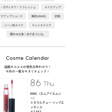
康・ボディケア・リフレッシュ
メイクアップ
イクアップニュース
美的GRAND
診断
シーン別メイク
トレンドメイク
田中みな実｜花が言うには。
Cosme Calendar
話題のコスメの発売日早わかり！
今月の一覧を今すぐチェック！
8.6
Thu
MiMC（エムアイエムシ
ー）
ミネラルデュー リップエ
ッセンス
￥3,663