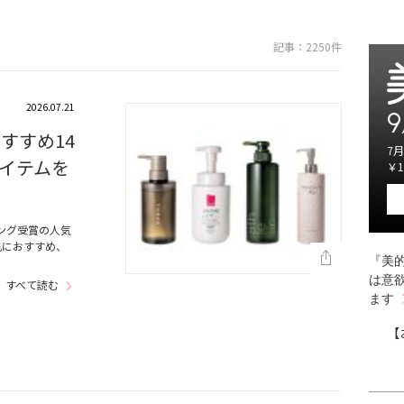
記事：2250件
2026.07.21
9
すすめ14
7月
イテムを
￥1
ング受賞の人気
肌におすすめ、
『美的
…
は意
すべて読む
ます
【