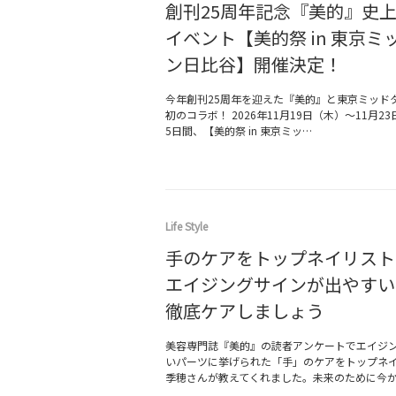
創刊25周年記念『美的』史
イベント【美的祭 in 東京ミ
ン日比谷】開催決定！
今年創刊25周年を迎えた『美的』と東京ミッド
初のコラボ！ 2026年11月19日（木）～11月2
5日間、【美的祭 in 東京ミッ…
Life Style
手のケアをトップネイリスト
エイジングサインが出やすい
徹底ケアしましょう
美容専門誌『美的』の読者アンケートでエイジ
いパーツに挙げられた「手」のケアをトップネ
季穂さんが教えてくれました。未来のために今