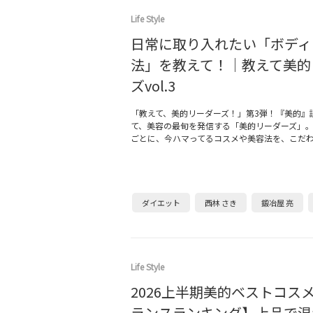
Life Style
日常に取り入れたい「ボディ
法」を教えて！｜教えて美的
ズvol.3
「教えて、美的リーダーズ！」第3弾！『美的』
て、美容の最旬を発信する「美的リーダーズ」
ごとに、今ハマってるコスメや美容法を、こだ
ダイエット
西林 さき
鍛冶屋 亮
Life Style
2026上半期美的ベストコス
ランスランキング】上品で温