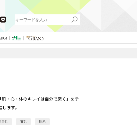
SDGs
「肌・心・体のキレイは自分で磨く」をテ
信します。
冷え性
育乳
脱毛