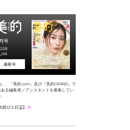
月号
22日
,100
最新号
』、『美的.com』及び『美的GRAND』で
欲ある編集者／アシスタントを募集してい
お詫びと訂正】
＞