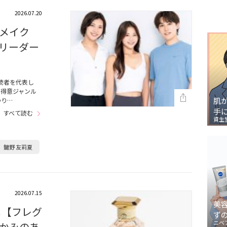
2026.07.20
メイク
リーダー
読者を代表し
。得意ジャンル
肌
わり…
手
すべて読む
資生
鍵野 友莉夏
2026.07.15
美
メ【フレグ
ず
ニベ
かみのあ