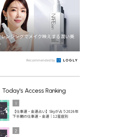
クレンジングでメイク映えする潤い美
へ
Recommended by
Today's Access Ranking
1
【仕事運・金運占い】Skyが占う2026年
下半期の仕事運・金運｜12星座別
2