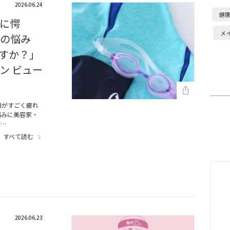
2026.06.24
健
に愕
メ
子の悩み
すか？」
ン ビュー
】
顔がすごく疲れ
悩みに美容家・
が…
すべて読む
2026.06.23