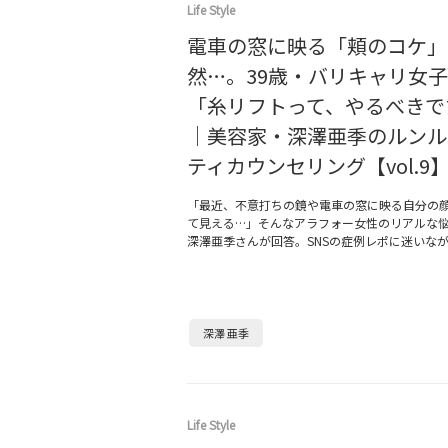
Life Style
電車の窓に映る「頬のコケ」
然…。39歳・バリキャリ女
「糸リフトって、やるべきで
｜美容家・深澤亜季のルンル
ティカウンセリング【vol.9
「最近、不意打ちの鏡や電車の窓に映る自分の
て見える…」そんなアラフォー女性のリアルな
深澤亜季さんが回答。SNSの症例レポに迷いな
深澤 亜季
Life Style