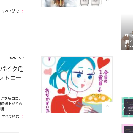
すべて読む
朝
肌
NARS
2026.07.14
パイク危
ントロー
しさを理由に、
糖値爆上がりの
の眠…
すべて読む