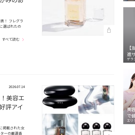
発表！ フレグラ
に選ばれたの
すべて読む
【
進
ゲラ
2026.07.14
選！美容エ
好評アイ
美
で
エリ
』に掲載された女
ィターの厳選香