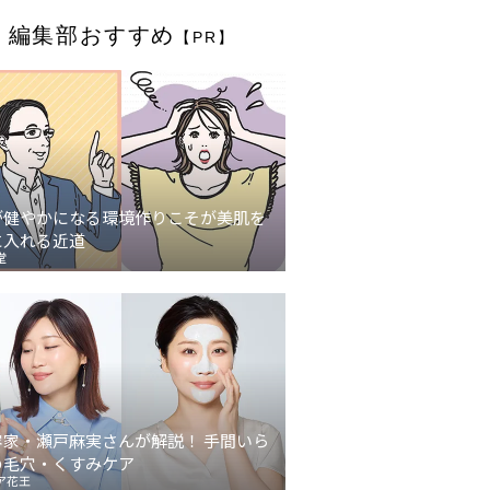
編集部おすすめ
【PR】
が健やかになる環境作りこそが美肌を
に入れる近道
堂
容家・瀬戸麻実さんが解説！ 手間いら
の毛穴・くすみケア
ア花王