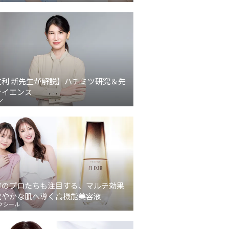
友利 新先生が解説】ハチミツ研究＆先
サイエンス
ン
容のプロたちも注目する、マルチ効果
健やかな肌へ導く高機能美容液
クシール