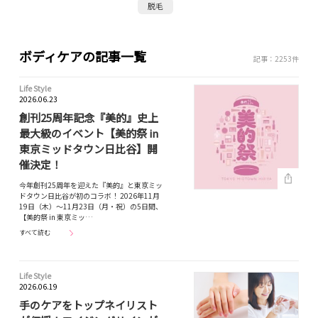
脱毛
ボディケアの記事一覧
記事：2253件
Life Style
2026.06.23
創刊25周年記念『美的』史上
最大級のイベント【美的祭 in
東京ミッドタウン日比谷】開
催決定！
今年創刊25周年を迎えた『美的』と東京ミッ
ドタウン日比谷が初のコラボ！ 2026年11月
19日（木）～11月23日（月・祝）の5日間、
【美的祭 in 東京ミッ…
すべて読む
Life Style
2026.06.19
手のケアをトップネイリスト