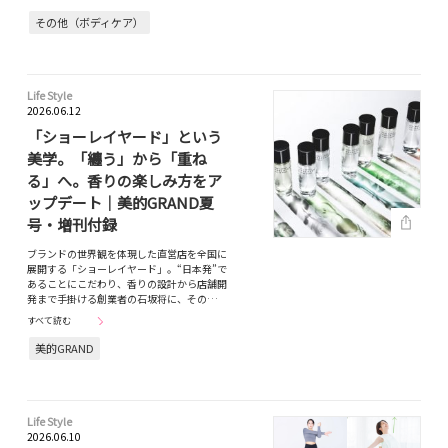
その他（ボディケア）
Life Style
2026.06.12
「ショーレイヤード」という
美学。「纏う」から「重ね
る」へ。香りの楽しみ方をア
ップデート｜美的GRAND夏
号・増刊付録
ブランドの世界観を体現した直営店を全国に
展開する「ショーレイヤード」。“日本発”で
あることにこだわり、香りの設計から店舗開
発まで手掛ける創業者の石坂将に、その…
すべて読む
美的GRAND
Life Style
2026.06.10