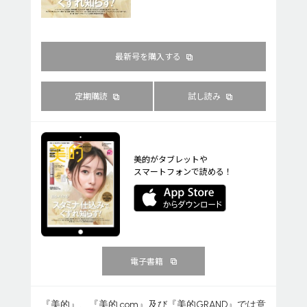
最新号を購入する
定期購読
試し読み
美的がタブレットや
スマートフォンで読める！
電子書籍
『美的』、『美的.com』及び『美的GRAND』では意