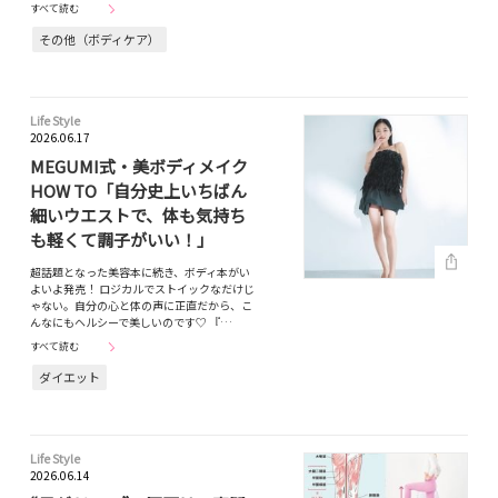
すべて読む
その他（ボディケア）
Life Style
2026.06.17
MEGUMI式・美ボディメイク
HOW TO「自分史上いちばん
細いウエストで、体も気持ち
も軽くて調子がいい！」
超話題となった美容本に続き、ボディ本がい
よいよ発売！ ロジカルでストイックなだけじ
ゃない。自分の心と体の声に正直だから、こ
んなにもヘルシーで美しいのです♡ 『…
すべて読む
ダイエット
Life Style
2026.06.14