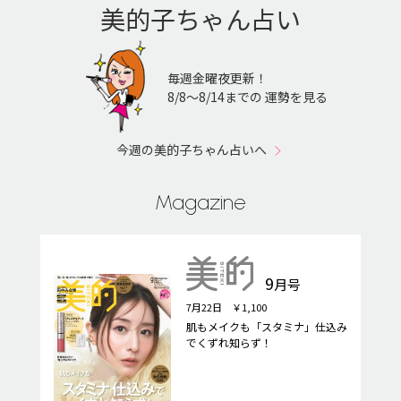
美的子ちゃん占い
毎週金曜夜更新！
8/8〜8/14までの 運勢を見る
今週の美的子ちゃん占いへ
Magazine
9
月号
7月22日 ￥1,100
肌もメイクも「スタミナ」仕込み
でくずれ知らず！