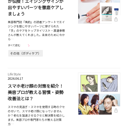
が伝授！エイジングサインが
出やすいパーツを徹底ケアし
ましょう
美容専門誌『美的』の読者アンケートでエイ
ジングを感じやすいパーツに挙げられた
「手」のケアをトップネイリスト・渡邉季穂
さんが教えてくれました。未来のために今か
ら…
すべて読む
その他（ボディケア）
Life Style
2026.06.17
スマホ老け顔の対策を紹介！
美容プロが教える習慣・姿勢
改善法とは？
スマホの見過ぎ・スマホを使用する時のクセ
のせいで、スマホ老け顔になっていません
か？老化を加速させるクセと解決策を紹介し
ます。美容プロや専門家たちが教える対策
方…