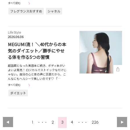
すべて読む
フレグランスおすすめ
シャネル
Life Style
2026.06.06
MEGUMI流！ ＼40代からの本
気のダイエット／勝手にやせ
る体を作る5つの習慣
超話題となった美容本に続き、ボディ本がい
よいよ発売！ ロジカルでストイックなだけじ
ゃない。自分の心と体の声に正直だから、こ
んなにもヘルシーで美しいのです♡ 『…
すべて読む
ダイエット
1
2
3
4
226
・・・
・・・