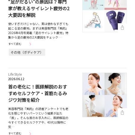
“足がだるい”の原因は？専門
家が教えるサイレント疲労の2
大要因を解説
使いすぎだけじゃない、実は使わなすぎても
起こる足の疲労。まずは美容専門誌『美的』
2026年4月号掲載「足のサイレント疲労」特
集から足の疲労の2大要因をチェック…
すべて読む
その他（ボディケア）
Life Style
2026.06.12
首の老化に！医師解説のおす
すめセルフケア・首筋たるみ
ジワ対策を紹介
美容専門誌『美的』の読者アンケートでも老
化を感じやすいパーツという結果が出た
「首」。そんな首のお手入れに、医師解説の
今すぐできるセルフケアや、40代以降特に
気…
すべて読む