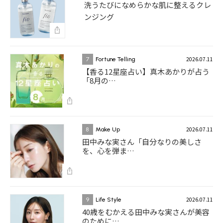
洗うたびになめらかな肌に整えるクレ
ンジング
2026.07.11
7
Fortune Telling
【香る12星座占い】真木あかりが占う
「8月の…
2026.07.11
8
Make Up
田中みな実さん「自分なりの美しさ
を、心を弾ま…
2026.07.11
9
Life Style
40歳をむかえる田中みな実さんが美容
のために…