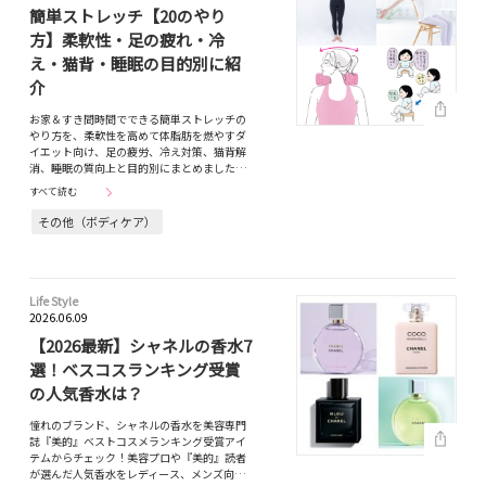
簡単ストレッチ【20のやり
方】柔軟性・足の疲れ・冷
え・猫背・睡眠の目的別に紹
介
お家＆すき間時間でできる簡単ストレッチの
やり方を、柔軟性を高めて体脂肪を燃やすダ
イエット向け、足の疲労、冷え対策、猫背解
消、睡眠の質向上と目的別にまとめました…
すべて読む
その他（ボディケア）
Life Style
2026.06.09
【2026最新】シャネルの香水7
選！ベスコスランキング受賞
の人気香水は？
憧れのブランド、シャネルの香水を美容専門
誌『美的』ベストコスメランキング受賞アイ
テムからチェック！美容プロや『美的』読者
が選んだ人気香水をレディース、メンズ向…