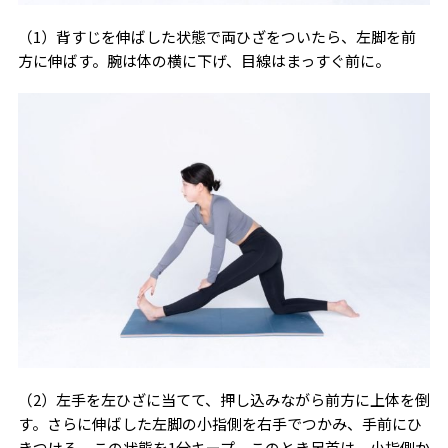
（1）背すじを伸ばした状態で両ひざをついたら、左脚を前
方に伸ばす。腕は体の横に下げ、目線はまっすぐ前に。
（2）左手を左ひざに当てて、押し込みながら前方に上体を倒
す。さらに伸ばした左脚の小指側を右手でつかみ、手前にひ
きつける。この状態を1分キープ。このとき足首は、小指側か