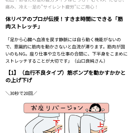
痛み、冷え…足の"サイレント疲労"にご用心！
体リペアのプロが伝授！すきま時間にできる「筋
肉ストレッチ」
「足から心臓へ血液を戻す静脈には自ら動く機能がないの
で、意識的に筋肉を動かさないと血流が滞ります。筋肉が固
いのもNG。座り仕事や立ち仕事の合間に、下半身をこまめに
ストレッチすることが大切です」（山口良純さん）
【1】（血行不良タイプ）筋ポンプを動かすかかと
の上げ下げ
＼30秒で20回／