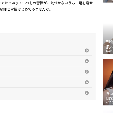
までたっぷり！いつもの習慣が、気づかないうちに足を瘦せ
、足痩せ習慣はじめてみませんか。
朝
肌
NARS
」
キ
印
ゲラ
」