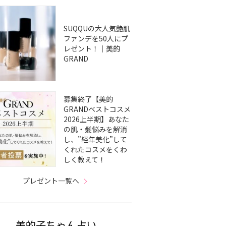
SUQQUの大人気艶肌
ファンデを50人にプ
レゼント！｜美的
GRAND
募集終了【美的
GRANDベストコスメ
2026上半期】あなた
の肌・髪悩みを解消
し、”経年美化”して
くれたコスメをくわ
しく教えて！
プレゼント一覧へ
美的子ちゃん占い