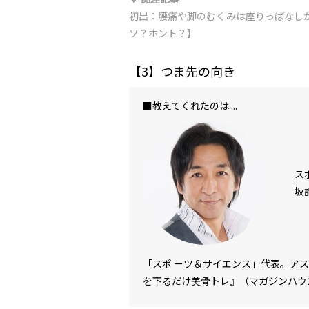
初出：腰痛や脚のむくみは座りっぱなし
ソ？ホント？】
【3】つま先の向き
■教えてくれたのは....
ス
坂
「スポ ーツ＆サイエンス」代表。ア
を下るだけ美骨トレ』（マガジンハウ