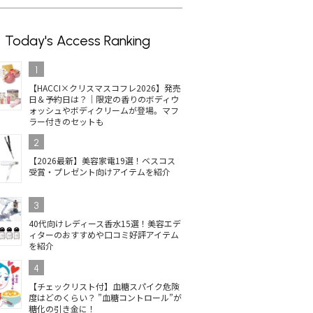
Today's Access Ranking
1
【HACCI×クリスマスコフレ2026】発売
日＆予約日は？｜限定の香りのボディウ
ォッシュやボディクリームが登場。マフ
ラー付きのセットも
2
【2026最新】美容家電19選！ベスコス
受賞・プレゼント向けアイテムを紹介
3
40代向けレディース香水15選！美容エデ
ィターのおすすめや口コミ好評アイテム
を紹介
4
【チェックリスト付】血糖スパイク危険
度はどのくらい？ ”血糖コントロール”が
糖化の引き金に！