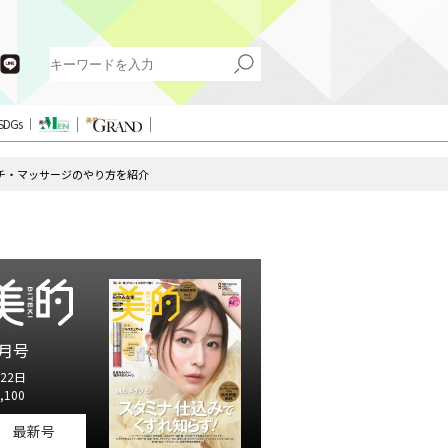
SDGs
チ・マッサージのやり方を紹介
月号
22日
,100
最新号