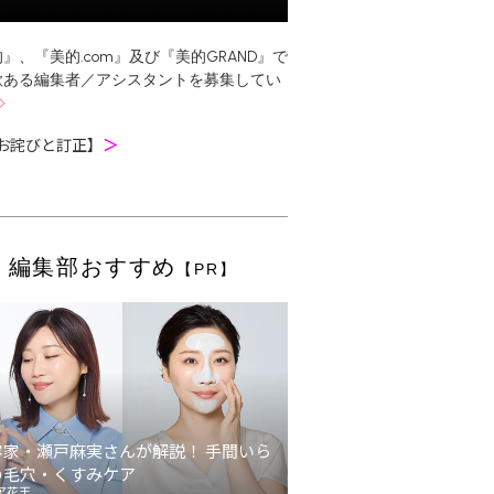
』、『美的.com』及び『美的GRAND』で
欲ある編集者／アシスタントを募集してい
お詫びと訂正】
＞
編集部おすすめ
【PR】
容家・瀬戸麻実さんが解説！ 手間いら
の毛穴・くすみケア
ア花王