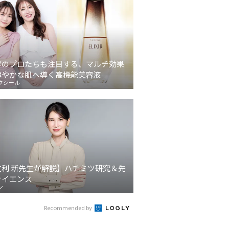
容のプロたちも注目する、マルチ効果
健やかな肌へ導く高機能美容液
クシール
友利 新先生が解説】ハチミツ研究＆先
サイエンス
ン
Recommended by