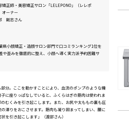
容矯正師・美容矯正サロン「LELEPONO」（レレポ
）オーナー
部 剛志さん
葉県小顔矯正・造顔サロン部門で口コミランキング1位を
差や歪みを徹底的に整え、小顔へ導く実力派予約困難サ
る部分。ここを動かすことにより、血流のポンプのような機
椅子に座りっぱなしでいると、ふくらはぎの筋肉は使われま
脚のむくみを引き起こします。また、お尻や太ももの裏も圧
流の滞りをおこさせます。筋肉も凝り固まってしまい、腰に
症状を引き起こします」（渡部さん）