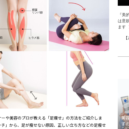
『美的
は意
ます
【
美
ナーや美容のプロが教える「足痩せ」の方法をご紹介しま
ず
ッチ」から、足が瘦せない原因、正しい立ち方などの足瘦せ
ニベ