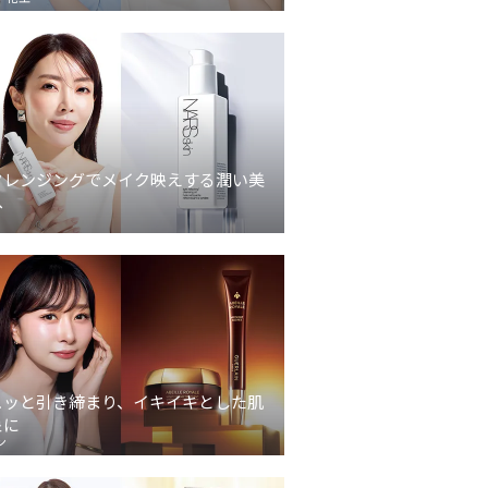
クレンジングでメイク映えする潤い美
へ
ュッと引き締まり、イキイキとした肌
象に
ン