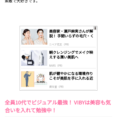
素敵で大好きです。
美容家・瀬戸麻実さんが解
A
説！ 手間いらずの毛穴・く
ds
すみケア
by
ニベア花王（PR）
lo
gl
朝クレンジングでメイク映
y
えする潤い美肌へ
NARS（PR）
肌が健やかになる環境作り
こそが美肌を手に入れる近
道
資生堂（PR）
全員
10
代でビジュアル最強！
VIBY
は美容も気
合いを入れて勉強中！