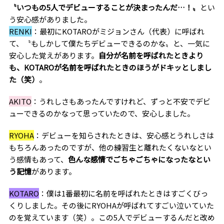
〝いつもの
5
人でデビューすることが決まったんだ
…
！〟
とい
う安心感がありました。
RENKI
：最初に
KOTARO
がミジョンさん（代表）に呼ばれ
て、〝もしかして僕たちデビューできるのかな〟と、一気に
安心した覚えがあります。
自分が名前を呼ばれたときより
も、
KOTARO
が名前を呼ばれたときのほうがドキッとしまし
た（笑）
。
AKITO
：うれしさもあったんですけれど、ずっと不安でデビ
ューできるのかなって思っていたので、安心しました。
RYOHA
：デビューを知らされたときは、安心感とうれしさは
もちろんあったのですが、他の練習生と離れたくないなとい
う感情もあって、
色んな感情でごちゃごちゃになったなとい
う記憶
があります。
KOTARO
：僕は
1
番最初に名前を呼ばれたときはすごくびっ
くりしました。その後に
RYOHA
が呼ばれてすごい泣いていた
のを覚えています（笑）。この
5
人でデビューするんだと改め