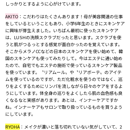
しっかりとするように心がけています。
AKITO
：こだわりはたくさんあります！母が美容関連の仕事
をしているということもあり、小学
6
年生のときにスキンケア
に興味が芽生えました。いちばん最初に使ったスキンケア
は、
LUSH
の洗顔スクラブだったと思います。スクラブを使
うと肌がつるっとする感覚が面白かったのを覚えています。
そこからメラノ
CC
などの日本のスキンケアを使い始めて、韓
国のスキンケアも使ってみたりして。今はエステに通い始め
たので、自宅でもエステの施術で使っているスキンケア製品
を使っています。〝リアムール〟や〝リアボーテ〟のアイテ
ムを使っているのですが、ただ化粧水を使うのではなく、巡
りをよくするためにリンパを流しながら日々のケアをするよ
うにしています。体全身の巡りをよくしたら肌の血色感も良
くなるなと実感があります。あとは、インナーケアですか
ね。インナーケアもサロンで取り扱っているものを買うよう
にしています。
RYOHA
：メイクが濃いと落ち切れていない気がしていて、
2