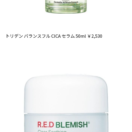
トリデン バランスフル
CICA
セラム
50ml
￥
2,530