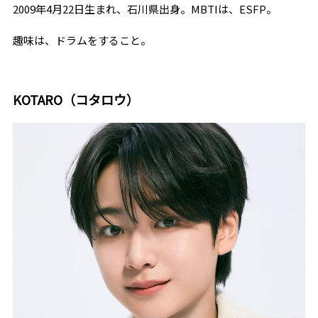
2009年
4
月
22
日生まれ、石川県出身。
MBTI
は、
ESFP
。
趣味は、ドラムをすること。
KOTARO（コタロウ）