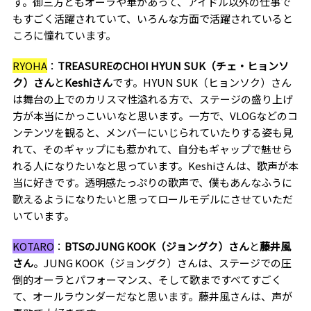
す。御三方ともオーラや華があって、アイドル以外の仕事で
もすごく活躍されていて、いろんな方面で活躍されていると
ころに憧れています。
RYOHA
：
TREASURE
の
CHOI HYUN SUK
（チェ・ヒョンソ
ク）さん
と
Keshi
さん
です。
HYUN SUK
（ヒョンソク）さん
は舞台の上でのカリスマ性溢れる方で、ステージの盛り上げ
方が本当にかっこいいなと思います。一方で、
VLOG
などのコ
ンテンツを観ると、メンバーにいじられていたりする姿も見
れて、そのギャップにも惹かれて、自分もギャップで魅せら
れる人になりたいなと思っています。
Keshi
さんは、歌声が本
当に好きです。透明感たっぷりの歌声で、僕も
あんなふう
に
歌えるようになりたいと思ってロールモデルにさせていただ
いています。
KOTARO
：
BTS
の
JUNG KOOK
（ジョングク）さん
と
藤井風
さん
。
JUNG KOOK
（ジョングク）さんは、ステージでの圧
倒的オーラとパフォーマンス、そして歌まですべてすごく
て、オールラウンダーだなと思います。藤井風さんは、声が