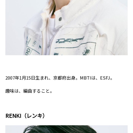
2007年
1
月
15
日生まれ、京都府出身。
MBTI
は、
ESFJ
。
趣味は、編曲すること。
RENKI（レンキ）