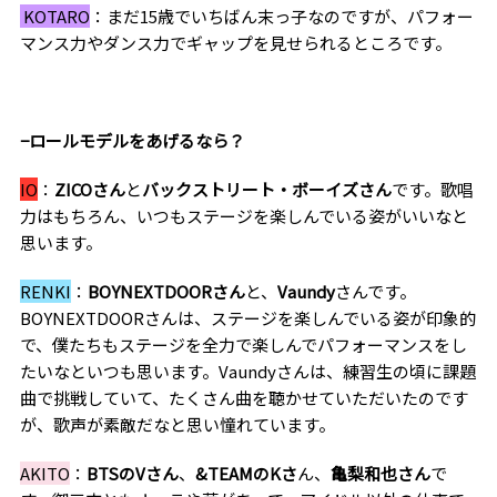
KOTARO
：まだ
15
歳でいちばん末っ子なのですが、パフォー
マンス力やダンス力でギャップを見せられるところです。
−ロールモデルをあげるなら？
IO
：
ZICO
さん
と
バックストリート・ボーイズさん
です。歌唱
力はもちろん、いつもステージを楽しんでいる姿がいいなと
思います。
RENKI
：
BOYNEXTDOOR
さん
と、
Vaundy
さんです。
BOYNEXTDOOR
さんは、ステージを楽しんでいる姿が印象的
で、僕たちもステージを全力で楽しんでパフォーマンスをし
たいなといつも思います。
Vaundy
さんは、練習生の頃に課題
曲で挑戦していて、たくさん曲を聴かせていただいたのです
が、歌声が素敵だなと思い憧れています。
AKITO
：
BTS
の
V
さん
、
&TEAM
の
K
さ
ん、
亀梨和也さん
で