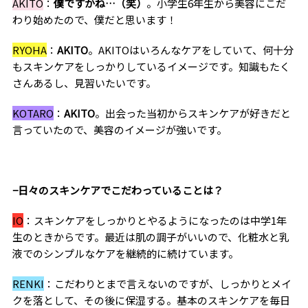
AKITO
：
僕ですかね
…
（笑）
。小学生
6
年生から美容にこだ
わり始めたので、僕だと思います！
RYOHA
：
AKITO
。
AKITO
はいろんなケアをしていて、何十分
もスキンケアをしっかりしているイメージです。知識もたく
さんあるし、見習いたいです。
KOTARO
：
AKITO
。出会った当初からスキンケアが好きだと
言っていたので、美容のイメージが強いです。
−日々のスキンケアでこだわっていることは？
IO
：スキンケアをしっかりとやるようになったのは中学
1
年
生のときからです。最近は肌の調子がいいので、化粧水と乳
液でのシンプルなケアを継続的に続けています。
RENKI
：こだわりとまで言えないのですが、しっかりとメイ
クを落として、その後に保湿する。基本のスキンケアを毎日