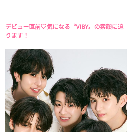
デビュー直前
♡
気になる
〝VIBY〟
の素顔に迫
ります！