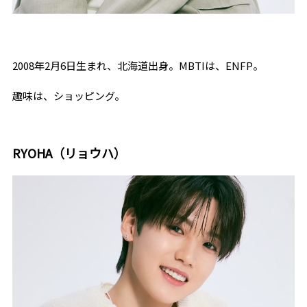
2008年
2
月
6
日生まれ、北海道出身。
MBTI
は、
ENFP
。
趣味は、ショッピング。
RYOHA（リョウハ）