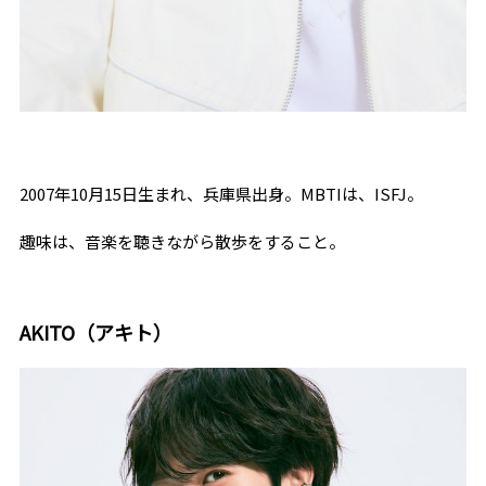
2007年
10
月
15
日生まれ、兵庫県出身。
MBTI
は、
ISFJ
。
趣味は、音楽を聴きながら散歩をすること。
AKITO（アキト）