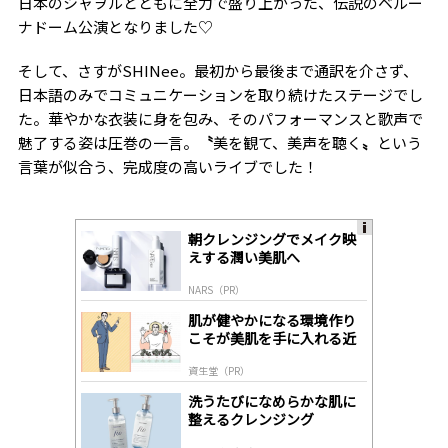
日本のシャヲルとともに全力で盛り上がった、伝説のベルー
ナドーム公演となりました♡
そして、
さすがSHINee。最初から最後まで通訳を介さず、
日本語のみでコミュニケーションを取り続けたステージでし
た。華やかな衣装に身を包み、そのパフォーマンスと歌声で
魅了する姿は圧巻の一言。
〝
美を観て、美声を聴く
〟
という
言葉が似合う、完成度の高いライブでした！
朝クレンジングでメイク映
A
えする潤い美肌へ
ds
by
NARS（PR）
lo
gl
肌が健やかになる環境作り
y
こそが美肌を手に入れる近
道
資生堂（PR）
洗うたびになめらかな肌に
整えるクレンジング