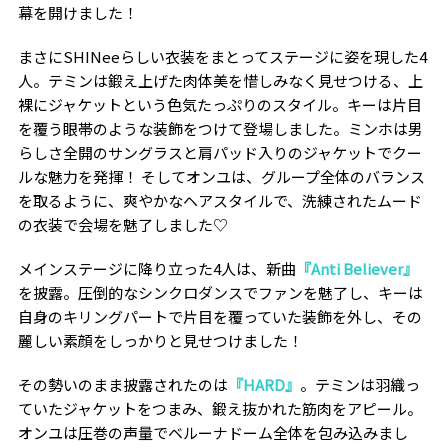
幕を開けました！
まさにSHINeeらしい衣装をまとってステージに姿を現した4
人。テミンは鍛え上げた肉体美を惜しみなく見せつける、上
裸にジャケットという色気たっぷりのスタイル。キーは片目
を覆う眼帯のような装飾をつけて登場しました。ミンホは男
らしさ全開のサングラスと肩パッド入りのジャケットでクー
ルな魅力を発揮！ そしてオンユは、グループ全体のバランス
を取るように、爽やかなヘアスタイルで、洗練されたムード
の衣装で会場を魅了しました♡
メインステージに降り立った4人は、新曲
『Anti Believer』
を披露。圧倒的なシンクロダンスでファンを魅了し、キーは
自身のキリングパートで片目を覆っていた装飾を外し、その
麗しい素顔をしっかりと見せつけました！
その勢いのまま披露されたのは
『HARD』
。テミンは羽織っ
ていたジャケットをつまみ、鍛え抜かれた筋肉をアピール。
オンユは圧巻の声量でベルーナドーム全体を包み込みまし