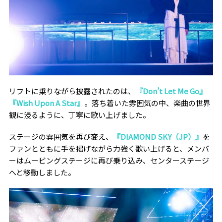
リフトに乗りながら披露されたのは、
『Don’t Let Me Go』
『Wish Upon A Star』
。落ち着いた雰囲気の中、楽曲の世界
観に浸るように、丁寧に歌い上げました。
ステージの雰囲気を再び変え、
『DIAMOND SKY（JP）』
を
ファンとともに手を掲げながら力強く歌い上げると、メンバ
ーはムービングステージに再び乗り込み、センターステージ
へと移動しました。