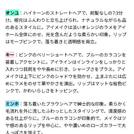
オンユ
：ハイトーンのストレートヘアで、前髪なしの7:3分
け。根元はふんわりと立ち上げられ、ナチュラルながらも品
のあるスタイルに。アイメイクは淡いオレンジのラメをアイ
ホール全体にのせ、光を含んだような柔らかい印象。リップ
はモーブピンクで、落ち着きと透明感を両立。
キー
：ピンクのベリーショートヘアで、ブルーのカラコンを
装着しアクセントに。アイラインはインラインをしっかりと
入れつつ目尻をやや長めに引き、シャープさをプラス。アイ
メイクは上下にピンクのシャドウを効かせ、上まぶたには広
めにラメをのせて華やかさを演出。リップはマットな桜色ピ
ンクで、かわいらしさをトッピング。
ミンホ
：落ち着いたブラウンヘアで紳士的な印象。柔らかく
毛流れを外に流したふわっとしたスタイリングで、清潔感の
ある仕上がりに。ブルーのカラコンが印象的で、メイクはツ
ヤ感のあるリップを中心に、やや濃いめのローズカラーで大
人っぽさを加えて。