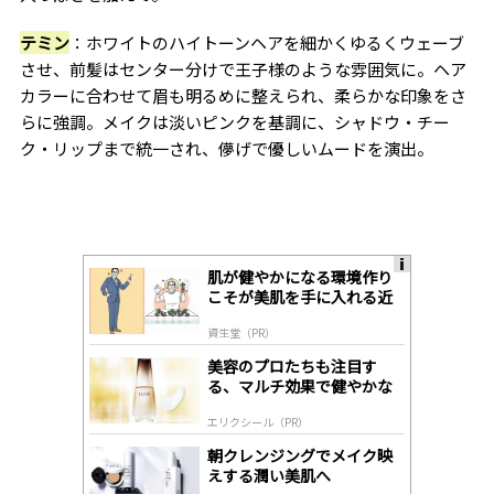
テミン
：ホワイトのハイトーンヘアを細かくゆるくウェーブ
させ、前髪はセンター分けで王子様のような雰囲気に。ヘア
カラーに合わせて眉も明るめに整えられ、柔らかな印象をさ
らに強調。メイクは淡いピンクを基調に、シャドウ・チー
ク・リップまで統一され、儚げで優しいムードを演出。
肌が健やかになる環境作り
A
こそが美肌を手に入れる近
ds
道
by
資生堂（PR）
lo
gl
美容のプロたちも注目す
y
る、マルチ効果で健やかな
肌へ導く高機能美容液
エリクシール（PR）
朝クレンジングでメイク映
えする潤い美肌へ