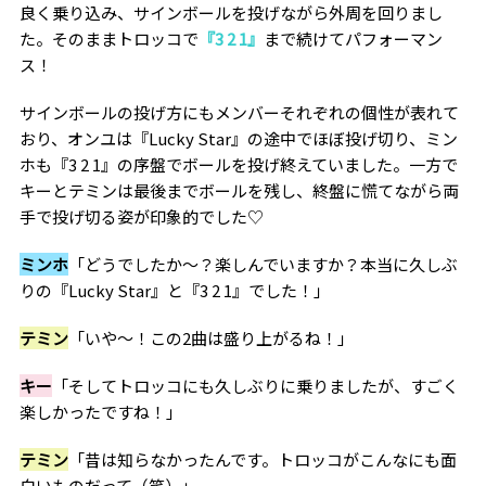
良く乗り込み、サインボールを投げながら外周を回りまし
た。そのままトロッコで
『3 2 1』
まで続けてパフォーマン
ス！
サインボールの投げ方にもメンバーそれぞれの個性が表れて
おり、オンユは『Lucky Star』の途中でほぼ投げ切り、ミン
ホも『3 2 1』の序盤でボールを投げ終えていました。一方で
キーとテミンは最後までボールを残し、終盤に慌てながら両
手で投げ切る姿が印象的でした♡
ミンホ
「どうでしたか〜？楽しんでいますか？本当に久しぶ
りの『Lucky Star』と『3 2 1』でした！」
テミン
「いや〜！この2曲は盛り上がるね！」
キー
「そしてトロッコにも久しぶりに乗りましたが、すごく
楽しかったですね！」
テミン
「昔は知らなかったんです。トロッコがこんなにも面
白いものだって（笑）」