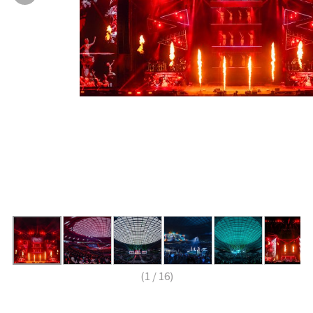
(
1
/
16
)