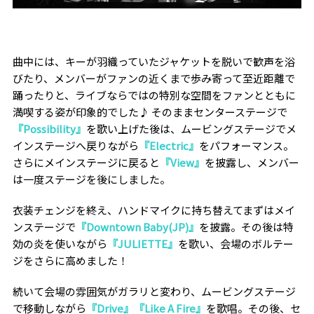
曲中には、キーが羽織っていたジャケットを脱いで歓声を浴
びたり、メンバーがファンの近くまで歩み寄って至近距離で
踊ったりと、ライブならではの特別な空間をファンとともに
満喫する姿が印象的でした♪ そのままセンターステージで
『Possibility』
を歌い上げた後は、ムービングステージでメ
インステージへ戻りながら
『Electric』
をパフォーマンス。
さらにメインステージに戻ると
『View』
を披露し、メンバー
は一度ステージを後にしました。
衣装チェンジを終え、ハンドマイクに持ち替えてまずはメイ
ンステージで
『Downtown Baby(JP)』
を披露。その後は特
効の炎を使いながら
『JULIETTE』
を歌い、会場のボルテー
ジをさらに高めました！
続いて会場の雰囲気がガラリと変わり、ムービングステージ
で移動しながら
『Drive』『Like A Fire』
を歌唱。その後、セ