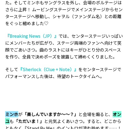
た。そしてミンホもサングラスを外し、会場のボルテージは
さらに上昇！ ムービングステージでメインステージからセン
ターステージへ移動し、シャヲル（ファンダム名）との距離
をぐっと縮めました♡
『Breaking News（JP）』
では、センターステージいっぱい
にメンバーたちが広がり、ステージ両端のファンへ向けて笑
顔でごあいさつ。曲のラストにはキーがひとり分のスペース
を作り、全員で決めポーズを披露して締めくくりました。
そして
『Sherlock（Clue + Note）』
をセンターステージで
パフォーマンスした後は、待望のトークタイムへ。
ミンホ
が
「楽しんでいますか〜〜？」
と会場を煽ると、
オン
ユ
も
「ただいま！」
と元気よくあいさつ。すると、どこから
ともなく『Stand By Me』のイントロが流れ始めます……！