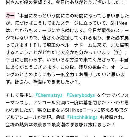
皆さんが僕の希望です。今日はありがとうございました！」
キー
「本当にあっという間にこの時間になってしまいました
が、気づけばこうしてまたステージに立っていて、SHINee
はこれからもステージに立ち続けます。今日が最後のステー
ジではないので、皆さんが応援してくれる限り、また必ず戻
ってきます！そして埼玉のベルーナドームに来て、また帰宅
するということがどれだけ大変かも分かっています（笑）。
平日にも関わらず、いろいろな方法で来てくださって、本当
にありがとうございます。この後、残りの数曲を、オープニ
ングのときのようにもう一度全力でお届けしたいと思いま
す。皆さん、準備はできましたか？」
そして最後に
『Chemistry』『Everybody』
を全力でパフォ
ーマンスし、アンコール公演は一度は幕を閉じた……かと思
われましたが、鳴り止まないSHINeeコールに応える形でダ
ブルアンコールが実現。急遽
『Hitchhiking』
も披露され、
会場の熱気は最後まで最高潮のまま駆け抜けました！