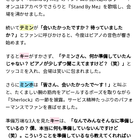
オンユはアカペラでさらりと『Stand By Me』を歌唱し、会
場を沸かせました。
続いて
テミン
が
「会いたかったですか？ 待っていました
か？」
とファンに呼びかけると、今度はピアノの音色が響き
始めます。
すると
キー
がすかさず、
「テミンさん、何か準備していたん
じゃない？ ピアノが少しずつ聞こえてますけど？（笑）」
と
ツッコミを入れ、会場は笑いに包まれました。
さらに
ミンホ
は
「皆さん、会いたかったで〜す！」
と叫ぶ
と、たくましい腕の筋肉をアピールするポーズを取りながら
『Sherlock』の一節を披露。サービス精神たっぷりのパフォ
ーマンスでファンを喜ばせました。
準備万端な3人を見た
キー
は、
「なんでみんなそんなに準備し
ているの？ 僕、本当に何も準備していないんですけど
（笑）。こういうことを準備しているなら教えてくれればい