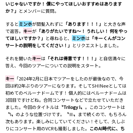
いじゃないですか！ 僕にやってほしいおすすめはあります
か？」
とメンバーに質問。
すると
ミンホ
が間髪入れずに
「あります！！！」
と大きな声
で返答。
キー
が
「ありがたいですね〜！ うれしい！ 何をやっ
てほしいですか？」
と尋ねると、
ミンホ
は
「キーくんがコン
サートの説明をしてください！」
とリクエストしました。
それを聞いた
キー
は
「それは得意です！！！」
と自信満々に
答え、今回のツアーについての説明をスタート。
キー
「2024年2月に日本でツアーをしたのが最後なので、今
回は約2年ぶりのツアーになります。そしてSHINeeとしては
初めてのベルーナドームです！ 個人的にはベルーナドームは
3回目ですけどね。合同コンサートなどで立たせていただき
ました。今回のタイトルは
〝Trilogy I〟
。このコンサートは
〝
I
〟
のような位置づけです。
〝
Ⅲ
〟
まで続くので、もちろん
次もあります。楽しみにしていてください！そして、久しぶ
りにコンサート用のVCRも撮影しました。
このAI時代に、ち