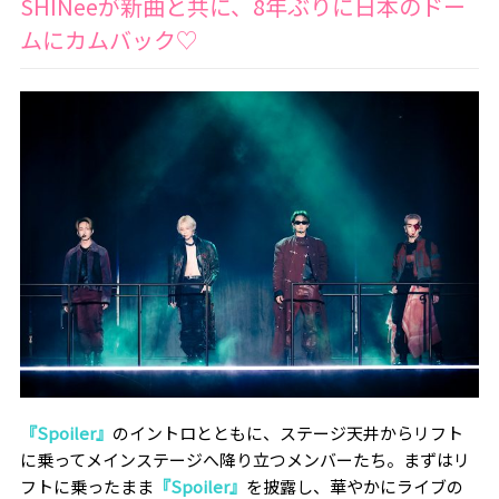
SHINeeが新曲と共に、8年ぶりに日本のドー
ムにカムバック♡
『Spoiler』
のイントロとともに、ステージ天井からリフト
に乗ってメインステージへ降り立つメンバーたち。まずはリ
フトに乗ったまま
『Spoiler』
を披露し、華やかにライブの