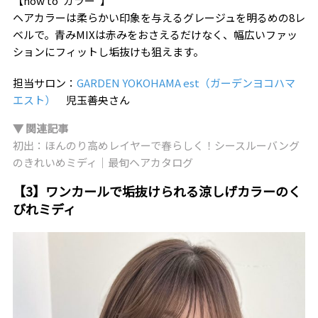
【how to“カラー”】
ヘアカラーは柔らかい印象を与えるグレージュを明るめの8レ
ベルで。青みMIXは赤みをおさえるだけなく、幅広いファッ
ションにフィットし垢抜けも狙えます。
担当サロン：
GARDEN YOKOHAMA est（ガーデンヨコハマ
エスト）
児玉善央さん
▼ 関連記事
初出：ほんのり高めレイヤーで春らしく！シースルーバング
のきれいめミディ｜最旬ヘアカタログ
【3】ワンカールで垢抜けられる涼しげカラーのく
びれミディ