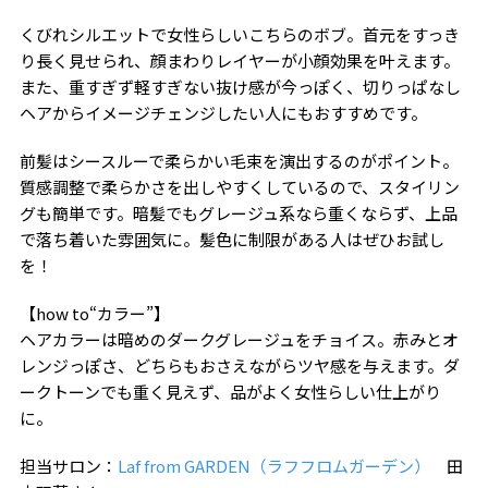
くびれシルエットで女性らしいこちらのボブ。首元をすっき
り長く見せられ、顔まわりレイヤーが小顔効果を叶えます。
また、重すぎず軽すぎない抜け感が今っぽく、切りっぱなし
ヘアからイメージチェンジしたい人にもおすすめです。
前髪はシースルーで柔らかい毛束を演出するのがポイント。
質感調整で柔らかさを出しやすくしているので、スタイリン
グも簡単です。暗髪でもグレージュ系なら重くならず、上品
で落ち着いた雰囲気に。髪色に制限がある人はぜひお試し
を！
【how to“カラー”】
ヘアカラーは暗めのダークグレージュをチョイス。赤みとオ
レンジっぽさ、どちらもおさえながらツヤ感を与えます。ダ
ークトーンでも重く見えず、品がよく女性らしい仕上がり
に。
担当サロン：
Laf from GARDEN（ラフフロムガーデン）
田