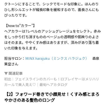
クトーンにすることで、シックでモードな印象に。ほんのり
ひし形シルエットが縦長印象を緩和するので、面長さんにも
ぴったりです。
【how to“カラー”】
ヘアカラーは7レベルのアッシュグレージュをセレクト。赤み
をしっかり打ち消すもののベージュの透明感や肌映りのよさ
はそのまま。ややくすみ感はありますが、深みがあり落ち着
いた印象を与えます。
担当サロン：
MINX harajuku（ミンクス ハラジュク）
森泉
果空さん
▼ 関連記事
初出：フェイスラインのカバーも！ロブレイヤーはメリハリ
カールで美人見え♡｜最旬ヘアカタログ
【2】フォワード巻きで小顔見せ！くすみ感とまろ
やかさのある髪色のロング