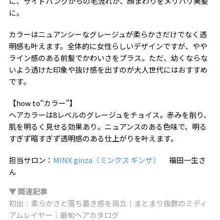
に、サイドバングからの毛流れが、顔まわりをメリハリ美髪
に。
カラーはニュアンシーなグレージュが柔らかさだけでなく透
明感も叶えます。全体的に女性らしいデザインですが、やや
ライン感のある前髪でかわいさをプラス。ただ、幼くならな
いよう透けた印象や抜け感を出すのが大人世代にはおすすめ
です。
【how to“カラー”】
ヘアカラーは8レベルのグレージュをチョイス。赤みを削り、
肌を明るく見せる効果あり。ニュアンスのある色味で、明る
すぎず暗すぎず透明感のある仕上がりを叶えます。
担当サロン：
MINX ginza（ミンクス ギンザ）
福田一生さ
ん
▼ 関連記事
初出：柔らかさと落ち着き感を両立！まとまり抜群のミディ
アムレイヤー｜最旬ヘアカタログ