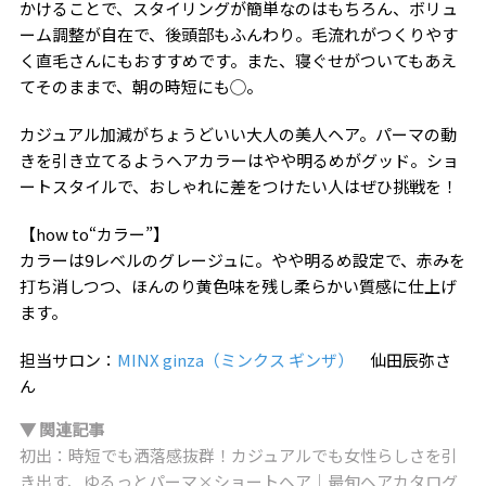
かけることで、スタイリングが簡単なのはもちろん、ボリュ
ーム調整が自在で、後頭部もふんわり。毛流れがつくりやす
く直毛さんにもおすすめです。また、寝ぐせがついてもあえ
てそのままで、朝の時短にも◯。
カジュアル加減がちょうどいい大人の美人ヘア。パーマの動
きを引き立てるようヘアカラーはやや明るめがグッド。ショ
ートスタイルで、おしゃれに差をつけたい人はぜひ挑戦を！
【how to“カラー”】
カラーは9レベルのグレージュに。やや明るめ設定で、赤みを
打ち消しつつ、ほんのり黄色味を残し柔らかい質感に仕上げ
ます。
担当サロン：
MINX ginza（ミンクス ギンザ）
仙田辰弥さ
ん
▼ 関連記事
初出：時短でも洒落感抜群！カジュアルでも女性らしさを引
き出す、ゆるっとパーマ×ショートヘア｜最旬ヘアカタログ