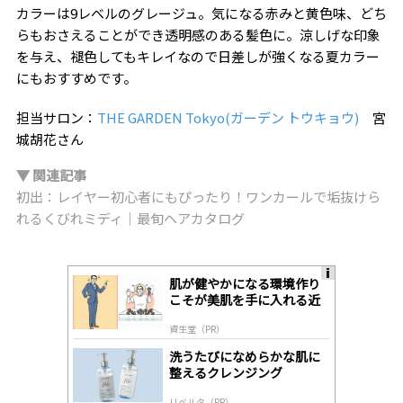
カラーは9レベルのグレージュ。気になる赤みと黄色味、どち
らもおさえることができ透明感のある髪色に。涼しげな印象
を与え、褪色してもキレイなので日差しが強くなる夏カラー
にもおすすめです。
担当サロン：
THE GARDEN Tokyo(ガーデン トウキョウ)
宮
城胡花さん
▼ 関連記事
初出：レイヤー初心者にもぴったり！ワンカールで垢抜けら
れるくびれミディ｜最旬ヘアカタログ
肌が健やかになる環境作り
A
こそが美肌を手に入れる近
ds
道
by
資生堂（PR）
lo
gl
洗うたびになめらかな肌に
y
整えるクレンジング
リベルタ（PR）