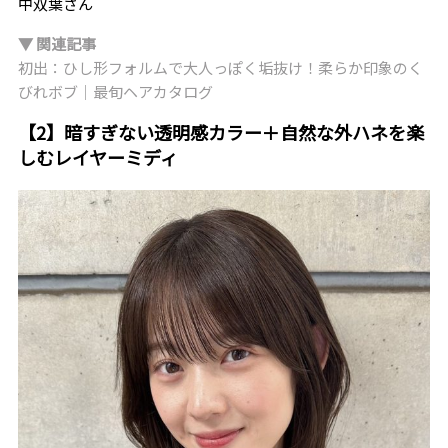
中双葉さん
▼ 関連記事
初出：ひし形フォルムで大人っぽく垢抜け！柔らか印象のく
びれボブ｜最旬ヘアカタログ
【2】暗すぎない透明感カラー＋自然な外ハネを楽
しむレイヤーミディ