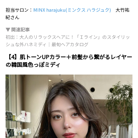
担当サロン：
MINX harajuku(ミンクス ハラジュク)
大竹祐
紀さん
▼ 関連記事
初出：大人のリラックスヘアに！「Ｉライン」のスタイリッ
シュな外ハネミディ｜最旬ヘアカタログ
【4】肌トーンUPカラー＋前髪から繋がるレイヤー
の韓国風色っぽミディ