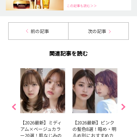
この記事も読む＞＞
前の記事
次の記事
関連記事を読む
アッシ
【2026最新】ミディ
【2026最新】ピンク
【20
色16
アム×ベージュカラ
の髪色8選！暗め・明
ラー
のお
ー20選！肌なじみの
るめ別におすすめカ
ンク