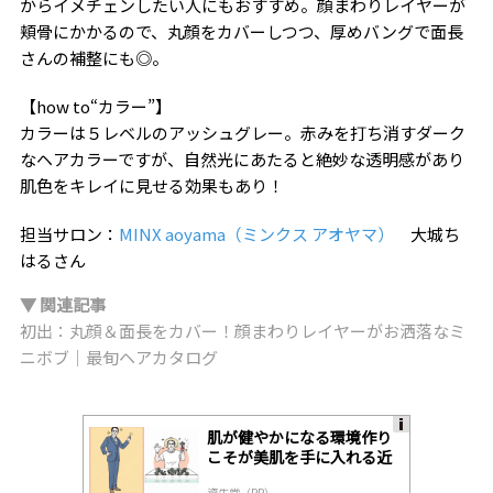
からイメチェンしたい人にもおすすめ。顔まわりレイヤーが
頬骨にかかるので、丸顔をカバーしつつ、厚めバングで面長
さんの補整にも◎。
【how to“カラー”】
カラーは５レベルのアッシュグレー。赤みを打ち消すダーク
なヘアカラーですが、自然光にあたると絶妙な透明感があり
肌色をキレイに見せる効果もあり！
担当サロン：
MINX aoyama（ミンクス アオヤマ）
大城ち
はるさん
▼ 関連記事
初出：丸顔＆面長をカバー！顔まわりレイヤーがお洒落なミ
ニボブ｜最旬ヘアカタログ
肌が健やかになる環境作り
A
こそが美肌を手に入れる近
ds
道
by
資生堂（PR）