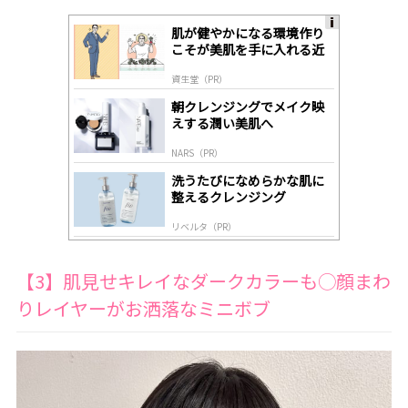
肌が健やかになる環境作り
A
こそが美肌を手に入れる近
ds
道
by
資生堂（PR）
lo
gl
朝クレンジングでメイク映
y
えする潤い美肌へ
NARS（PR）
洗うたびになめらかな肌に
整えるクレンジング
リベルタ（PR）
【3】肌見せキレイなダークカラーも◯顔まわ
りレイヤーがお洒落なミニボブ