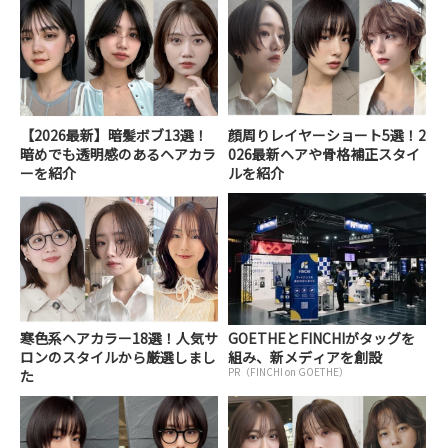
【2026最新】暗髪ボブ13選！
顔周りレイヤーショート5選！2
暗めでも透明感のあるヘアカラ
026最新ヘアや骨格補正スタイ
ーを紹介
ルを紹介
寒色系ヘアカラー18選！人気サ
GOETHEとFINCHIがタッグを
ロンのスタイルから厳選しまし
組み、新メディアを創設
PR（FINCHI on GOETHE）
た