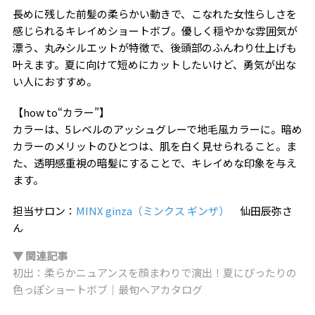
長めに残した前髪の柔らかい動きで、こなれた女性らしさを
感じられるキレイめショートボブ。優しく穏やかな雰囲気が
漂う、丸みシルエットが特徴で、後頭部のふんわり仕上げも
叶えます。夏に向けて短めにカットしたいけど、勇気が出な
い人におすすめ。
【how to“カラー”】
カラーは、5レベルのアッシュグレーで地毛風カラーに。暗め
カラーのメリットのひとつは、肌を白く見せられること。ま
た、透明感重視の暗髪にすることで、キレイめな印象を与え
ます。
担当サロン：
MINX ginza（ミンクス ギンザ）
仙田辰弥さ
ん
▼ 関連記事
初出：柔らかニュアンスを顔まわりで演出！夏にぴったりの
色っぽショートボブ｜最旬ヘアカタログ