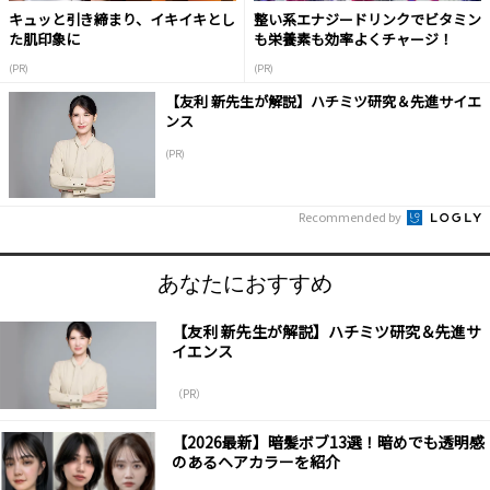
キュッと引き締まり、イキイキとし
整い系エナジードリンクでビタミン
た肌印象に
も栄養素も効率よくチャージ！
(PR)
(PR)
【友利 新先生が解説】ハチミツ研究＆先進サイエ
ンス
(PR)
Recommended by
あなたにおすすめ
【友利 新先生が解説】ハチミツ研究＆先進サ
イエンス
（PR）
【2026最新】暗髪ボブ13選！暗めでも透明感
のあるヘアカラーを紹介