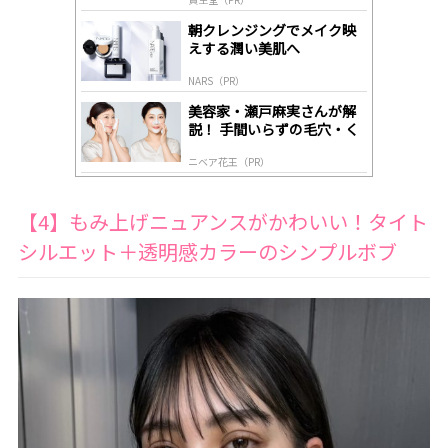
lo
gl
朝クレンジングでメイク映
y
えする潤い美肌へ
NARS（PR）
美容家・瀬戸麻実さんが解
説！ 手間いらずの毛穴・く
すみケア
ニベア花王（PR）
【4】もみ上げニュアンスがかわいい！タイト
シルエット＋透明感カラーのシンプルボブ