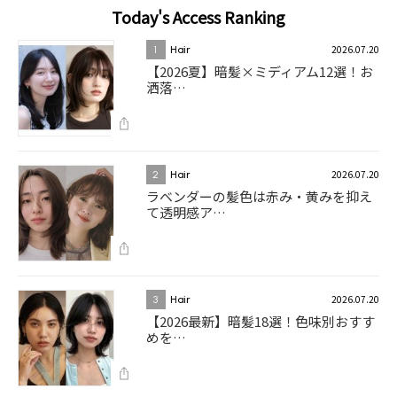
Today's Access Ranking
2026.07.20
1
Hair
【2026夏】暗髪×ミディアム12選！お
洒落…
2026.07.20
2
Hair
ラベンダーの髪色は赤み・黄みを抑え
て透明感ア…
2026.07.20
3
Hair
【2026最新】暗髪18選！色味別おすす
めを…