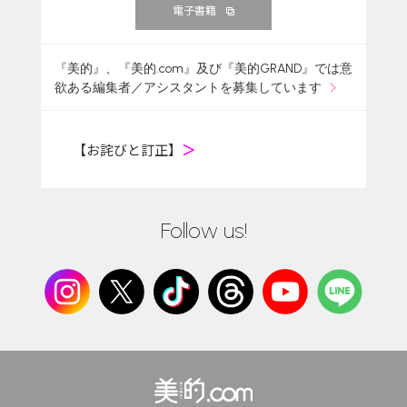
電子書籍
『美的』、『美的.com』及び『美的GRAND』では意
欲ある編集者／アシスタントを募集しています
【お詫びと訂正】
＞
Follow us!