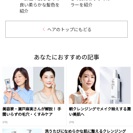
紹介
良い柔らかな髪色を
ラーを紹介
ど色
紹介
ヘアのトップにもどる
あなたにおすすめの記事
美容家・瀬戸麻実さんが解説！ 手
朝クレンジングでメイク映えする潤
間いらずの毛穴・くすみケア
い美肌へ
(PR)
(PR)
洗うたびになめらかな肌に整えるクレンジング