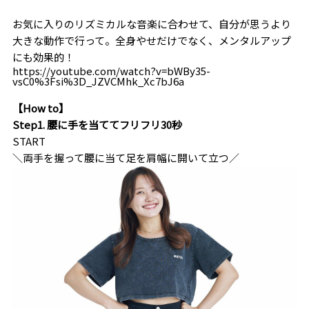
お気に入りのリズミカルな音楽に合わせて、自分が思うより
大きな動作で行って。全身やせだけでなく、メンタルアップ
にも効果的！
https://youtube.com/watch?v=bWBy35-
vsC0%3Fsi%3D_JZVCMhk_Xc7bJ6a
【How to】
Step1. 腰に手を当ててフリフリ30秒
START
＼両手を握って腰に当て足を肩幅に開いて立つ／