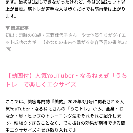
ます。最初は1回もできなかったけれど、今は10回2セット以
上が目標。筋トレが苦手な人は歩くだけでも筋肉量は上がり
ます。
▼ 関連記事
初出：奇跡の68歳・天野佳代子さん「やせ体質作りがダイエ
ット成功のカギ」【あなたの未来へ繋がる美容予言の書 第32
回】
【動画付】人気YouTuber・なるねぇ式「うち
トレ」で楽しくエクサイズ
ここでは、美容専門誌『美的』2026年3月号に掲載された人
気YouTuber・なるねぇさんの「うちトレ」から、全身・お
なか・脚・ヒップのトレーニング法をそれぞれご紹介しま
す。頑張りすぎることなく、でも抜群の効果が期待できる簡
単エクササイズをぜひ取り入れて♪