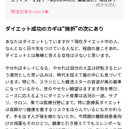
...続きを読む
リーランスで活動中。近著である『10年前より可愛く
関連記事をcheck▶︎
なる 大人美容の正解』（主婦の友社）が現在大ヒッ
ト中。YouTubeチャンネル｢天野佳代子の大人美容｣で
は最新の美容法を紹介して大好評。毎週水曜日と土曜
ダイエット成功のカギは“挫折”の次にあり
日の20時配信中。
あなたはダイエットしていますか？現在ダイエット中の人、
なんとなく日々気をつけている人など、程度の差こそあれ、
ダイエットとは無縁と答える女性は少ないと思います。
やせればキレイになる、やせれば自分の人生は好転するとい
う漠然とした思い込みは、時代を超えて誰の中にも息づいて
います。特に今、スラリとした韓流スターの容姿が美の基準
になっているから、世のやせたい願望はますます熱を帯び、
ニーズに応えるようにダイエット産業は活況の一途。サプ
リ、サロン、果ては医療分野にまで。特に医療系ダイエット
は高額かつ健康を害するリスクをはらんでいるにもかかわら
ず、手を出す人が後を絶たないとか。今問題の糖尿病患者向
けの投薬もそのひとつ。健康と引き替えてでもスレンダーな