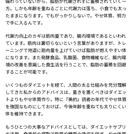
備わっていないから、脂肪が代謝されずに蓄積されていく一
方。しかも年齢を重ねるごとに代謝力は落ち、小食でも太っ
たままになります。でもがっかりしないで。やせ体質、努力
で手に入るんです。
代謝力向上のカギは筋肉量であり、腸内環境であるといわれ
ています。筋肉は裏切らないという言葉がありますが、トレ
ーニングで地道に筋肉量を上げていけば脂肪が燃えやすい体
になります。また発酵食品、乳酸菌、食物繊維など、腸内環
境の改善を意識した食生活を行うことで、脂肪の蓄積を回避
することが可能です。
いくつものダイエットを経て、人間の太る仕組みを充分理解
してきた私からのアドバイスは、重きを置くべきはダイエッ
トよりもやせ体質作り。特に『美的』読者の年代でやせ体質
を強固なものにしておけば、今後年齢を重ねても太りにくい
体を維持できます。
もうひとつの大事なアドバイスとしては、ダイエットサプリ
の活用。食事前の摂取で脂質や糖質の吸収を防ぎ、やせ体質