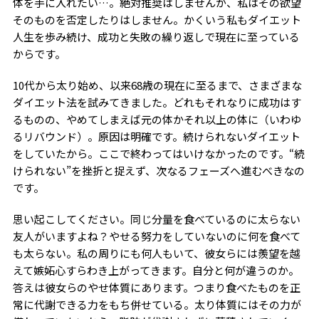
体を手に入れたい…。絶対推奨はしませんが、私はその欲望
そのものを否定したりはしません。かくいう私もダイエット
人生を歩み続け、成功と失敗の繰り返しで現在に至っている
からです。
10代から太り始め、以来68歳の現在に至るまで、さまざまな
ダイエット法を試みてきました。どれもそれなりに成功はす
るものの、やめてしまえば元の体かそれ以上の体に（いわゆ
るリバウンド）。原因は明確です。続けられないダイエット
をしていたから。ここで終わってはいけなかったのです。“続
けられない”を挫折と捉えず、次なるフェーズへ進むべきなの
です。
思い起こしてください。同じ分量を食べているのに太らない
友人がいますよね？やせる努力をしていないのに何を食べて
も太らない。私の周りにも何人もいて、彼女らには羨望を越
えて嫉妬心すらわき上がってきます。自分と何が違うのか。
答えは彼女らのやせ体質にあります。つまり食べたものを正
常に代謝できる力をもち併せている。太り体質にはその力が