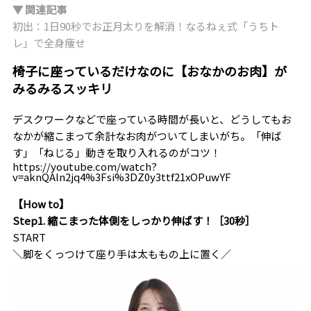
▼ 関連記事
初出：1日90秒でお正月太りを解消！なるねぇ式「うちト
レ」で全身痩せ
椅子に座っているだけなのに【おなかのお肉】が
みるみるスッキリ
デスクワークなどで座っている時間が長いと、どうしてもお
なかが縮こまって余計なお肉がついてしまいがち。「伸ば
す」「ねじる」動きを取り入れるのがコツ！
https://youtube.com/watch?
v=aknQAln2jq4%3Fsi%3DZ0y3ttf21xOPuwYF
【How to】
Step1. 縮こまった体側をしっかり伸ばす！［30秒］
START
＼脚をくっつけて座り手は太ももの上に置く／