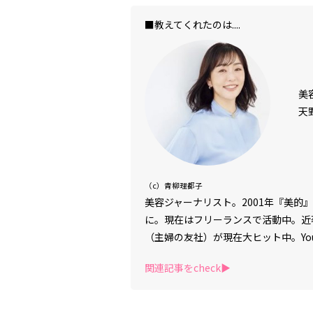
■教えてくれたのは....
美
天
（c）青柳理都子
美容ジャーナリスト。2001年『美的
に。現在はフリーランスで活動中。近
（主婦の友社）が現在大ヒット中。Yo
容法を紹介して大好評。毎週水曜日と
関連記事をcheck▶︎