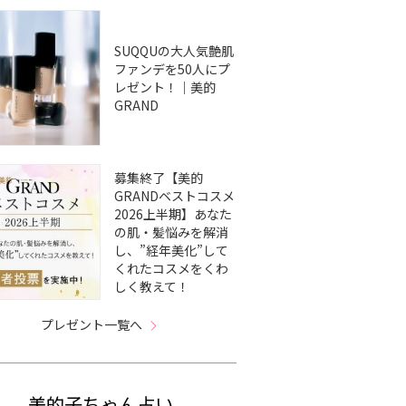
SUQQUの大人気艶肌
ファンデを50人にプ
レゼント！｜美的
GRAND
募集終了【美的
GRANDベストコスメ
2026上半期】あなた
の肌・髪悩みを解消
し、”経年美化”して
くれたコスメをくわ
しく教えて！
プレゼント一覧へ
美的子ちゃん占い