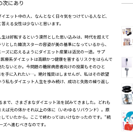
の次にあり
ダイエット中の人、なんとなく日々気をつけている人など、
と答える女性は少ないと思います。
人生は好転するという漠然とした思い込みは、時代を超えて
ラリとした韓流スターの容姿が美の基準になっているから、
ニーズに応えるようにダイエット産業は活況の一途。サプ
に医療系ダイエットは高額かつ健康を害するリスクをはらんで
絶たないとか。今問題の糖尿病患者向けの投薬もそのひと
体を手に入れたい…。絶対推奨はしませんが、私はその欲望
いう私もダイエット人生を歩み続け、成功と失敗の繰り返し
至るまで、さまざまなダイエット法を試みてきました。どれも
まえば元の体かそれ以上の体に（いわゆるリバウンド）。原
をしていたから。ここで終わってはいけなかったのです。“続
ーズへ進むべきなのです。