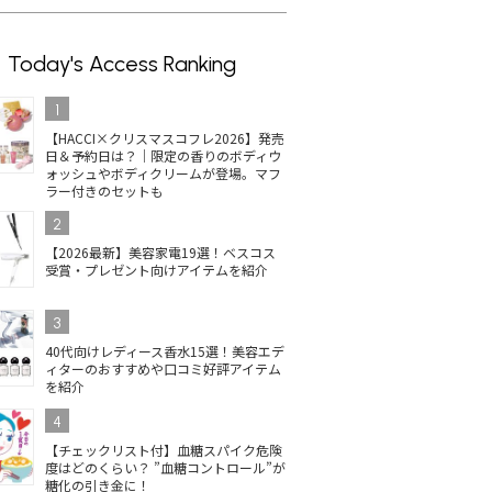
Today's Access Ranking
1
【HACCI×クリスマスコフレ2026】発売
日＆予約日は？｜限定の香りのボディウ
ォッシュやボディクリームが登場。マフ
ラー付きのセットも
2
【2026最新】美容家電19選！ベスコス
受賞・プレゼント向けアイテムを紹介
3
40代向けレディース香水15選！美容エデ
ィターのおすすめや口コミ好評アイテム
を紹介
4
【チェックリスト付】血糖スパイク危険
度はどのくらい？ ”血糖コントロール”が
糖化の引き金に！