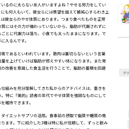
ているのに太らない友人がいますよね？やせる努力をしてい
りにも何人もいて、彼女らには羨望を越えて嫉妬心すらわき上
えは彼女らのやせ体質にあります。つまり食べたものを正常
体質にはその力が備わっていないから、脂肪が代謝されずに
るごとに代謝力は落ち、小食でも太ったままになります。で
手に入るんです。
環境であるといわれています。筋肉は裏切らないという言葉
肉量を上げていけば脂肪が燃えやすい体になります。また発
境の改善を意識した食生活を行うことで、脂肪の蓄積を回避
ク
る仕組みを充分理解してきた私からのアドバイスは、重きを
り。特に『美的』読者の年代でやせ体質を強固なものにして
体を維持できます。
、ダイエットサプリの活用。食事前の摂取で脂質や糖質の吸
なります。下に紹介した3種は特に私が信頼して、ずっと飲み