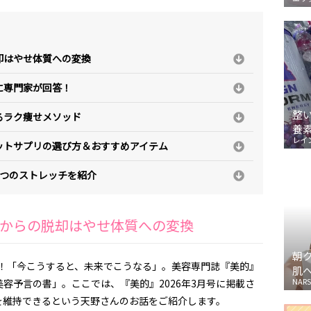
却はやせ体質への変換
に専門家が回答！
整
るラク痩せメソッド
養
レイ
ットサプリの選び方＆おすすめアイテム
6つのストレッチを紹介
からの脱却はやせ体質への変換
朝
る！「今こうすると、未来でこうなる」。美容専門誌『美的』
肌
NARS
容予言の書」。ここでは、『美的』2026年3月号に掲載さ
を維持できるという天野さんのお話をご紹介します。