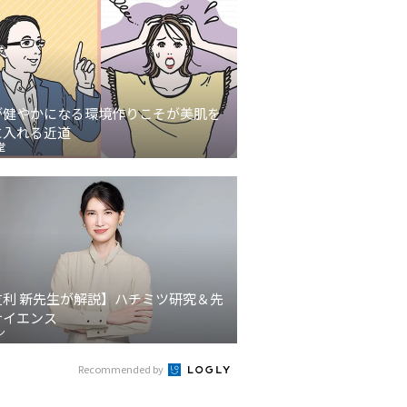
が健やかになる環境作りこそが美肌を
に入れる近道
堂
友利 新先生が解説】ハチミツ研究＆先
サイエンス
ン
Recommended by