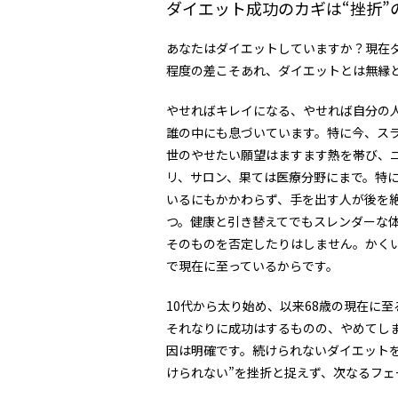
ダイエット成功のカギは“挫折”
あなたはダイエットしていますか？現在
程度の差こそあれ、ダイエットとは無縁
やせればキレイになる、やせれば自分の
誰の中にも息づいています。特に今、ス
世のやせたい願望はますます熱を帯び、
リ、サロン、果ては医療分野にまで。特
いるにもかかわらず、手を出す人が後を
つ。健康と引き替えてでもスレンダーな
そのものを否定したりはしません。かく
で現在に至っているからです。
10代から太り始め、以来68歳の現在に
それなりに成功はするものの、やめてし
因は明確です。続けられないダイエット
けられない”を挫折と捉えず、次なるフェ