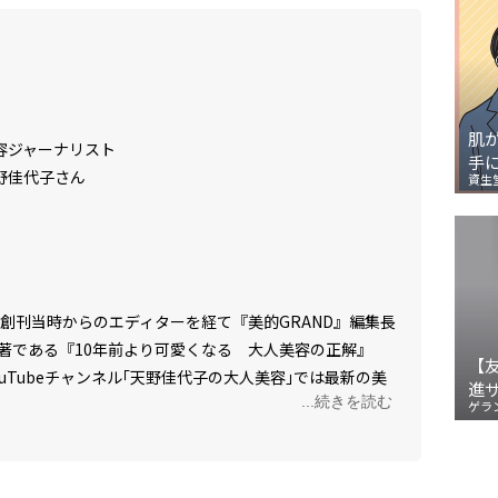
肌
容ジャーナリスト
手
野佳代子さん
資生
』創刊当時からのエディターを経て『美的GRAND』編集長
著である『10年前より可愛くなる 大人美容の正解』
【
uTubeチャンネル｢天野佳代子の大人美容｣では最新の美
進
...続きを読む
土曜日の20時配信中。
ゲラ