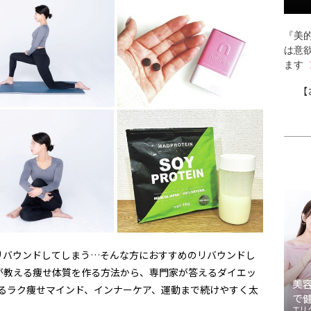
『美的
は意
ます
【
リバウンドしてしまう…そんな方におすすめのリバウンドし
が教える痩せ体質を作る方法から、専門家が答えるダイエッ
美
れるラク痩せマインド、インナーケア、運動まで続けやすく太
で
。
エリ