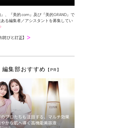
』、『美的.com』及び『美的GRAND』で
欲ある編集者／アシスタントを募集してい
お詫びと訂正】
＞
編集部おすすめ
【PR】
容のプロたちも注目する、マルチ効果
健やかな肌へ導く高機能美容液
クシール