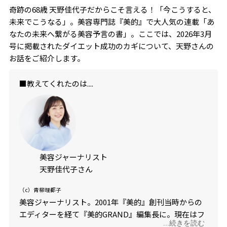
奇跡の68歳 天野佳代子だからこそ言える！「今こうすると、
未来でこうなる」。美容専門誌『美的』で大人気の連載「あ
なたの未来へ繋がる美容予言の書」。ここでは、2026年3月
号に掲載されたダイエット成功のカギについて、天野さんの
お話をご紹介します。
■教えてくれたのは....
美容ジャーナリスト
天野佳代子さん
（c）青柳理都子
美容ジャーナリスト。2001年『美的』創刊当時からの
エディターを経て『美的GRAND』編集長に。現在はフ
...続きを読む
リーランスで活動中。近著である『10年前より可愛く