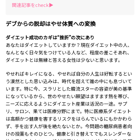
関連記事をcheck▶︎
なる 大人美容の正解』（主婦の友社）が現在大ヒッ
ト中。YouTubeチャンネル｢天野佳代子の大人美容｣で
は最新の美容法を紹介して大好評。毎週水曜日と土曜
デブからの脱却はやせ体質への変換
日の20時配信中。
ダイエット成功のカギは“挫折”の次にあり
あなたはダイエットしていますか？現在ダイエット中の人、
なんとなく日々気をつけている人など、程度の差こそあれ、
ダイエットとは無縁と答える女性は少ないと思います。
やせればキレイになる、やせれば自分の人生は好転するとい
う漠然とした思い込みは、時代を超えて誰の中にも息づいて
います。特に今、スラリとした韓流スターの容姿が美の基準
になっているから、世のやせたい願望はますます熱を帯び、
ニーズに応えるようにダイエット産業は活況の一途。サプ
リ、サロン、果ては医療分野にまで。特に医療系ダイエット
は高額かつ健康を害するリスクをはらんでいるにもかかわら
ず、手を出す人が後を絶たないとか。今問題の糖尿病患者向
けの投薬もそのひとつ。健康と引き替えてでもスレンダーな