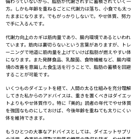
備わっていないから、脂肪が代謝されずに蓄積されていく一
方。しかも年齢を重ねるごとに代謝力は落ち、小食でも太っ
たままになります。でもがっかりしないで。やせ体質、努力
で手に入るんです。
代謝力向上のカギは筋肉量であり、腸内環境であるといわれ
ています。筋肉は裏切らないという言葉がありますが、トレ
ーニングで地道に筋肉量を上げていけば脂肪が燃えやすい体
になります。また発酵食品、乳酸菌、食物繊維など、腸内環
境の改善を意識した食生活を行うことで、脂肪の蓄積を回避
することが可能です。
いくつものダイエットを経て、人間の太る仕組みを充分理解
してきた私からのアドバイスは、重きを置くべきはダイエッ
トよりもやせ体質作り。特に『美的』読者の年代でやせ体質
を強固なものにしておけば、今後年齢を重ねても太りにくい
体を維持できます。
もうひとつの大事なアドバイスとしては、ダイエットサプリ
の活用。食事前の摂取で脂質や糖質の吸収を防ぎ、やせ体質