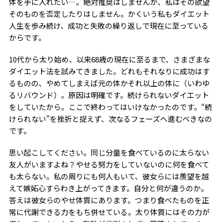
体を手に入れたい…。絶対推奨はしませんが、私はその欲望
そのものを否定したりはしません。かくいう私もダイエット
人生を歩み続け、成功と失敗の繰り返しで現在に至っている
からです。
10代から太り始め、以来68歳の現在に至るまで、さまざまな
ダイエット法を試みてきました。どれもそれなりに成功はす
るものの、やめてしまえば元の体かそれ以上の体に（いわゆ
るリバウンド）。原因は明確です。続けられないダイエット
をしていたから。ここで終わってはいけなかったのです。“続
けられない”を挫折と捉えず、次なるフェーズへ進むべきなの
です。
思い起こしてください。同じ分量を食べているのに太らない
友人がいますよね？やせる努力をしていないのに何を食べて
も太らない。私の周りにも何人もいて、彼女らには羨望を越
えて嫉妬心すらわき上がってきます。自分と何が違うのか。
答えは彼女らのやせ体質にあります。つまり食べたものを正
常に代謝できる力をもち併せている。太り体質にはその力が