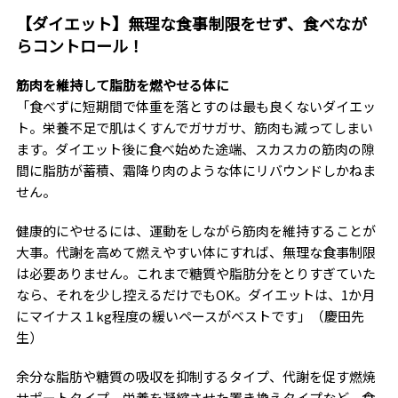
【ダイエット】無理な食事制限をせず、食べなが
らコントロール！
筋肉を維持して脂肪を燃やせる体に
「食べずに短期間で体重を落とすのは最も良くないダイエッ
ト。栄養不足で肌はくすんでガサガサ、筋肉も減ってしまい
ます。ダイエット後に食べ始めた途端、スカスカの筋肉の隙
間に脂肪が蓄積、霜降り肉のような体にリバウンドしかねま
せん。
健康的にやせるには、運動をしながら筋肉を維持することが
大事。代謝を高めて燃えやすい体にすれば、無理な食事制限
は必要ありません。これまで糖質や脂肪分をとりすぎていた
なら、それを少し控えるだけでもOK。ダイエットは、1か月
にマイナス１kg程度の緩いペースがベストです」（慶田先
生）
余分な脂肪や糖質の吸収を抑制するタイプ、代謝を促す燃焼
サポートタイプ、栄養を凝縮させた置き換えタイプなど、食