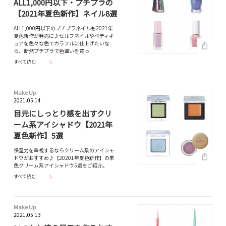
ALL1,000円以下・プチプラの
【2021年夏色新作】ネイル8選
ALL1,000円以下のプチプラネイルも2021年
夏色新作が発売に♪セルフネイルやペディキ
ュアを色々な色でカラフルに仕上げたいな
ら、断然プチプラで色違いを買っ…
すべて読む
Make Up
2021.05.14
目元にしっとり感を出すクリ
ーム系アイシャドウ【2021年
夏色新作】5選
保湿力を重視するならクリーム系のアイシャ
ドウがおすすめ♪【20201年夏色新作】の単
色クリーム系アイシャドウ5選をご紹介。
すべて読む
Make Up
2021.05.13