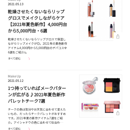
2021.05.13
乾燥させたくないならリップ
グロスでメイクしながらケア
【2021年夏色新作】4,000円台
から5,000円台・6選
乾燥させたくないならリップグロスで保湿し
ながらリップメイクが◎。2021年の夏色新作
アイテム4,000円から5,000円台のデパコス全
6選をご紹介s。
すべて読む
Make Up
2021.05.12
1つ持っていればメークパター
ンが広がる♪2021年夏色新作
パレットチーク7選
チークの色は気分やお天気に合わせて変えた
いもの、だったらチークパレットがおすすめ
です。2021年夏の新作アイテム7選をご紹
介。アイシャドウの色に合わせて似合わ…
すべて読む