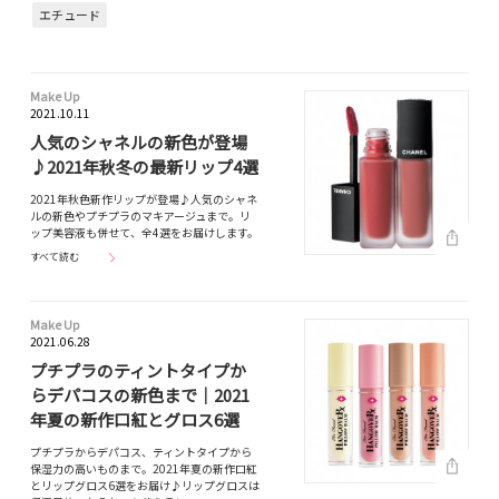
エチュード
Make Up
2021.10.11
人気のシャネルの新色が登場
♪2021年秋冬の最新リップ4選
2021年秋色新作リップが登場♪人気のシャネ
ルの新色やプチプラのマキアージュまで。リ
ップ美容液も併せて、全4選をお届けします。
すべて読む
Make Up
2021.06.28
プチプラのティントタイプか
らデパコスの新色まで｜2021
年夏の新作口紅とグロス6選
プチプラからデパコス、ティントタイプから
保湿力の高いものまで。2021年夏の新作口紅
とリップグロス6選をお届け♪リップグロスは