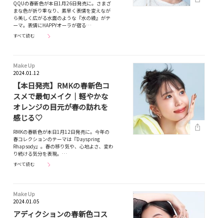
QQUの春新色が本日1月26日発売に。さまざ
まな色が折り重なり、素早く表情を変えなが
ら美しく広がる水面のような『水の綾』がテ
ーマ。表情にHAPPYオーラが宿る…
すべて読む
Make Up
2024.01.12
【本日発売】RMKの春新色コ
スメで最旬メイク｜軽やかな
オレンジの目元が春の訪れを
感じる♡
RMKの春新色が本日1月12日発売に。今年の
春コレクションのテーマは『Dayspring
Rhapsody』。春の移り気や、心地よさ、変わ
り続ける気分を表現。…
すべて読む
Make Up
2024.01.05
アディクションの春新色コス