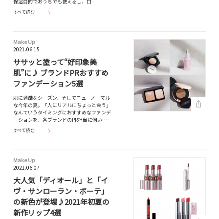
保湿目的でおうちでも使えるし、口…
すべて読む
Make Up
2021.06.15
ササッと塗って“好印象美
肌”に♪ ブランドPRおすすめ
ファンデーション5選
肌に過酷なシーズン、そしてニューノーマル
な今年の夏。「人にリアルにちょっと会う」
なんていうタイミングにおすすめなファンデ
ーションを、各ブランドのPR担当に伺い…
すべて読む
Make Up
2021.06.07
大人気「ディオール」と「イ
ヴ・サンローラン・ボーテ」
の新色が登場♪2021年初夏の
新作リップ4選