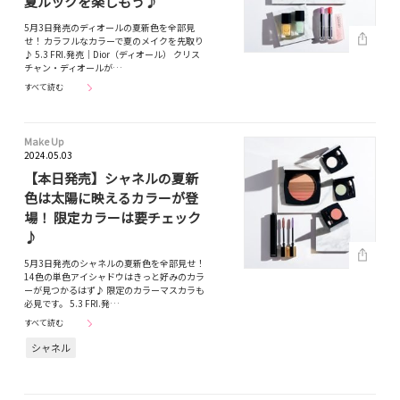
夏ルックを楽しもう♪
5月3日発売のディオールの夏新色を全部見
せ！ カラフルなカラーで夏のメイクを先取り
♪ 5.3 FRI.発売｜Dior（ディオール） クリス
チャン・ディオールが…
すべて読む
Make Up
2024.05.03
【本日発売】シャネルの夏新
色は太陽に映えるカラーが登
場！ 限定カラーは要チェック
♪
5月3日発売のシャネルの夏新色を全部見せ！
14色の単色アイシャドウはきっと好みのカラ
ーが見つかるはず♪ 限定のカラーマスカラも
必見です。 5.3 FRI.発…
すべて読む
シャネル