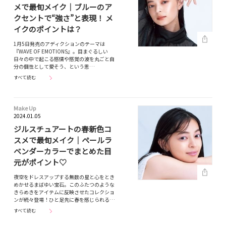
メで最旬メイク｜ブルーのア
クセントで“強さ”と表現！ メ
イクのポイントは？
1月5日発売のアディクションのテーマは
『WAVE OF EMOTIONS』。目まぐるしい
日々の中で起こる感情や感覚の波を丸ごと自
分の個性として愛そう、という思…
すべて読む
Make Up
2024.01.05
ジルスチュアートの春新色コ
スメで最旬メイク｜ペールラ
ベンダーカラーでまとめた目
元がポイント♡
夜空をドレスアップする無数の星と心をとき
めかせるまばゆい宝石。このふたつのような
きらめきをアイテムに反映させたコレクショ
ンが続々登場！ひと足先に春を感じられる…
すべて読む