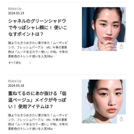
Make Up
2024.05.19
シャネルのグリーンシャドウ
で今っぽシャレ顔に！ 使いこ
なすポイントは？
誰よりもきらめきたい夏が来た！ムーディピ
ンク、フレッシュパープル…etc. 今季の夏新
色は「ムードあるカラー使い」が旬。今年の
夏新色のトレンド使いを人気H&a…
すべて読む
Make Up
2024.05.18
重ねてるのにあか抜ける「低
温ベージュ」メイクが今っぽ
い！ 使用アイテムは？
誰よりもきらめきたい夏が来た！ムーディピ
ンク、フレッシュパープル…etc. 今季の夏新
色は「ムードあるカラー使い」が旬。今年の
夏新色のトレンド使いを人気H&a…