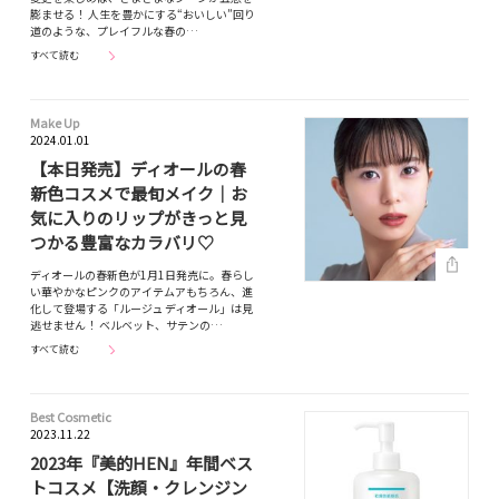
膨ませる！ 人生を豊かにする“おいしい”回り
道のような、プレイフルな春の…
すべて読む
Make Up
2024.01.01
【本日発売】ディオールの春
新色コスメで最旬メイク｜お
気に入りのリップがきっと見
つかる豊富なカラバリ♡
ディオールの春新色が1月1日発売に。春らし
い華やかなピンクのアイテムアもちろん、進
化して登場する「ルージュ ディオール」は見
逃せません！ ベルベット、サテンの…
すべて読む
Best Cosmetic
2023.11.22
2023年『美的HEN』年間ベス
トコスメ【洗顔・クレンジン