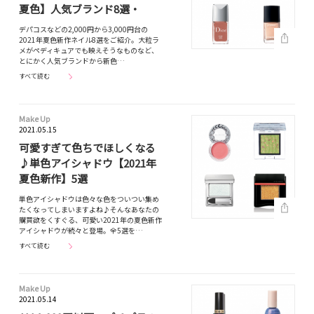
夏色】人気ブランド8選・
デパコスなどの2,000円から3,000円台の
2021年夏色新作ネイル8選をご紹介。大粒ラ
メがペディキュアでも映えそうなものなど、
とにかく人気ブランドから新色…
すべて読む
Make Up
2021.05.15
可愛すぎて色ちでほしくなる
♪単色アイシャドウ【2021年
夏色新作】5選
単色アイシャドウは色々な色をついつい集め
たくなってしまいますよね♪そんなあなたの
購買欲をくすぐる、可愛い2021年の夏色新作
アイシャドウが続々と登場。全5選を…
すべて読む
Make Up
2021.05.14