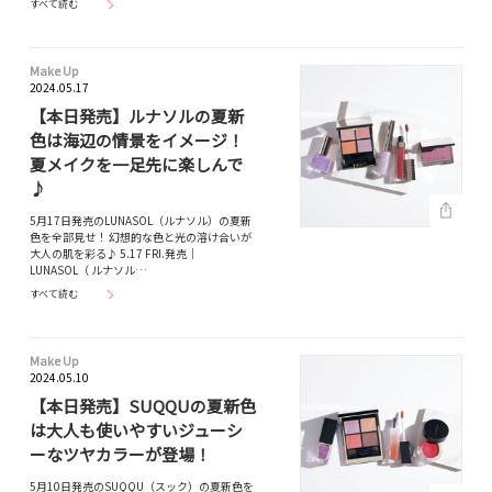
すべて読む
Make Up
2024.05.17
【本日発売】ルナソルの夏新
色は海辺の情景をイメージ！
夏メイクを一足先に楽しんで
♪
5月17日発売のLUNASOL（ルナソル）の夏新
色を全部見せ！ 幻想的な色と光の溶け合いが
大人の肌を彩る♪ 5.17 FRI.発売｜
LUNASOL（ ルナソル…
すべて読む
Make Up
2024.05.10
【本日発売】SUQQUの夏新色
は大人も使いやすいジューシ
ーなツヤカラーが登場！
5月10日発売のSUQQU（スック）の夏新色を