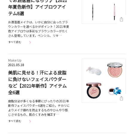
でお洒落眉になろう♪【2021
年夏色新作】アイブロウアイ
テム8選
お洒落眉メイクは、いかに自分に合ったブラ
ウンカラーを選べるかがポイント！2021年夏
色アイブロウは多彩なブラウンカラーがたく
さん登場しています。ペンシル、リキ…
すべて読む
Make Up
2021.05.18
美肌に見せる！汗による皮脂
に負けないフェイスパウダー
など【2021年新作】アイテム
全6選
皮脂分泌が多くなる季節にぴったりの2021年
新作フェイスパウダー6選をご紹介。テカリに
よりメイク崩れを防止するものやひんやり感
じさせるもの、肌のくすみを補正す…
すべて読む