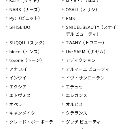
KATE（ケイト）
M・A・C（MAC）
NARS（ナーズ）
OSAJI（オサジ）
Pyt（ピュット）
RMK
SHISEIDO
SNIDEL BEAUTY（スナイ
デル ビューティ）
SUQQU（スック）
TWANY（トワニー）
hince（ヒンス）
the SAEM（ザ セム）
to/one（トーン）
アディクション
アナ スイ
アルマーニ ビューティ
インウイ
イヴ・サンローラン
エクシア
エテュセ
エトヴォス
エレガンス
オペラ
オルビス
キャンメイク
クラランス
クレ・ド・ポー ボーテ
グッチ ビューティ