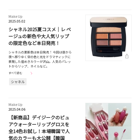
Make Up
2025.05.02
シャネル2025夏コスメ｜レ ベ
ージュの新色や大人気リップ
の限定色など本日発売！
シャネルの夏新色は本日発売！ 今回は昼から
夜へ移りゆく空の色と光をドラマティックに
表現した煌めきカラーが沢山。人気のパレッ
トからリップ、ネイルなど。
すべて読む
シャネル
Make Up
2025.04.06
【新商品】デイジークのピュ
アウォーターリップグロスを
全14色お試し！本場韓国で人
気のカラーも大公開【韓国