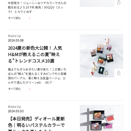
全部見せ！ ジューシーなツヤカラーで大人の
肌を彩る♪ 5.10 FRI.発売｜SUQQU（スッ
ク） とろりとみず…
すべて読む
Make Up
2024.05.08
2024夏の新色大公開！ 人気
H&Mが教えるこの夏“映え
る”トレンドコスメ10選
誰よりもきらめきたい夏が来た！この夏いち
ばんの“映え”を狙えるくすみピンクや人気絶
頂のパープル、凛と映える低温ベージュ、ひ
んやり澄んだグリーンetc….65ブ…
すべて読む
Make Up
2024.05.03
【本日発売】ディオール夏新
色｜明るいパステルカラーで