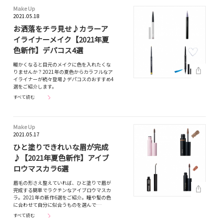
Make Up
2021.05.18
お洒落をチラ見せ♪カラーア
イライナーメイク【2021年夏
色新作】デパコス4選
暖かくなると目元のメイクに色を入れたくな
りませんか？2021年の夏色からカラフルなア
イライナーが続々登場♪デパコスのおすすめ4
選をご紹介します。
すべて読む
Make Up
2021.05.17
ひと塗りできれいな眉が完成
♪【2021年夏色新作】アイブ
ロウマスカラ6選
眉毛の形さえ整えていれば、ひと塗りで眉が
完成する簡単でラクチンなアイブロウマスカ
ラ。2021年の新作6選をご紹介。瞳や髪の色
に合わせて自分に似合うものを選んで…
すべて読む