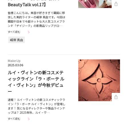
BeautyTalk vol.17】
皆様こんにちは。美容が好きすぎて韓国に移
住した美的ライターの峰岸 真由です。今回は
韓国や日本で今超ホットな大人気コスメブラ
ンド「デイジーク」の新商品リップグロ…
すべて読む
峰岸 真由
Make Up
2025.03.06
ルイ・ヴィトンの新コスメテ
ィックライン「ラ・ボーテ ル
イ・ヴィトン」が今秋デビュ
ー
速報！ ルイ・ヴィトンの新コスメティックラ
イン「ラ・ボーテ ルイ・ヴィトン」が登場し
ます！ 気になるディレクターや製品ラインナ
ップは？ 2025年秋、ルイ・ヴ…
すべて読む