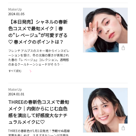
Make Up
2024.01.05
【本日発売】シャネルの春新
色コスメで最旬メイク｜春
の“レ ベージュ”が可愛すぎる
♡ 春メイクのポイントは？
フレンチ アルプスのスキー場からインスピレ
ーションを受け、冬の太陽の輝きが表現され
た春の『レ ベージュ』コレクション。透明感
のあるクールトーンシェードがそろう…
すべて読む
Make Up
2024.01.01
THREEの春新色コスメで最旬
メイク｜内側からにじむ血色
感を演出して好感度大なナチ
ュラルメイクに♡
THREEの春新色が1月1日発売！予期せぬ路線
変更を楽しめば、さまざまなシーンが五感を