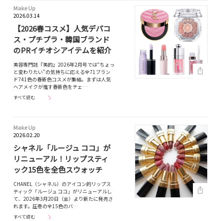
Make Up
2026.03.14
【2026春コスメ】人気デパコ
ス・プチプラ・韓国ブランド
のPRイチオシアイテムを紹介
美容専門誌『美的』2026年2月号では“ちょっ
と変わりたい”の気持ちに応える全71ブラン
ド741色の春新色コスメが集結。まずは人気
ヘアメイクが推す春新色をチェ…
すべて読む
Make Up
2026.02.20
シャネル「ルージュ ココ」が
リニューアル！リップスティ
ック15色を全色スウォッチ
CHANEL（シャネル）のアイコン的リップス
ティック「ルージュ ココ」がリニューアルし
て、2026年3月20日（金）より新たに発売さ
れます。圧巻の全15色のバ…
すべて読む