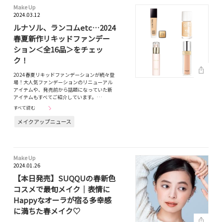
Make Up
2024.03.12
ルナソル、ランコムetc…2024
春夏新作リキッドファンデー
ション＜全16品＞をチェッ
ク！
2024春夏リキッドファンデーションが続々登
場！大人気ファンデーションのリニューアル
アイテムや、発売前から話題になっていた新
アイテムもすべてご紹介しています。…
すべて読む
メイクアップニュース
Make Up
2024.01.26
【本日発売】SUQQUの春新色
コスメで最旬メイク｜表情に
Happyなオーラが宿る多幸感
に満ちた春メイク♡