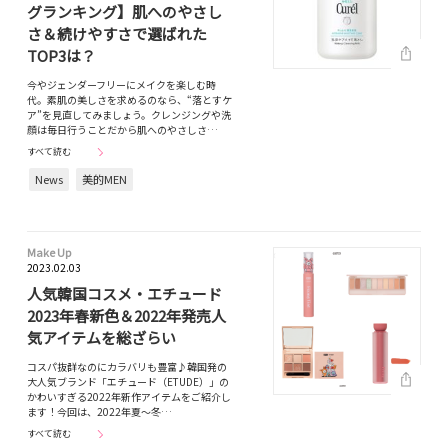
グランキング】肌へのやさし
さ＆続けやすさで選ばれた
TOP3は？
今やジェンダーフリーにメイクを楽しむ時
代。素肌の美しさを求めるのなら、“落とすケ
ア”を見直してみましょう。クレンジングや洗
顔は毎日行うことだから肌へのやさしさ…
すべて読む
News
美的MEN
Make Up
2023.02.03
人気韓国コスメ・エチュード
2023年春新色＆2022年発売人
気アイテムを総ざらい
コスパ抜群なのにカラバリも豊富♪韓国発の
大人気ブランド「エチュード（ETUDE）」の
かわいすぎる2022年新作アイテムをご紹介し
ます！今回は、2022年夏〜冬…
すべて読む