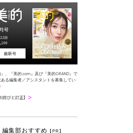
月号
22日
,100
最新号
』、『美的.com』及び『美的GRAND』で
欲ある編集者／アシスタントを募集してい
お詫びと訂正】
＞
編集部おすすめ
【PR】