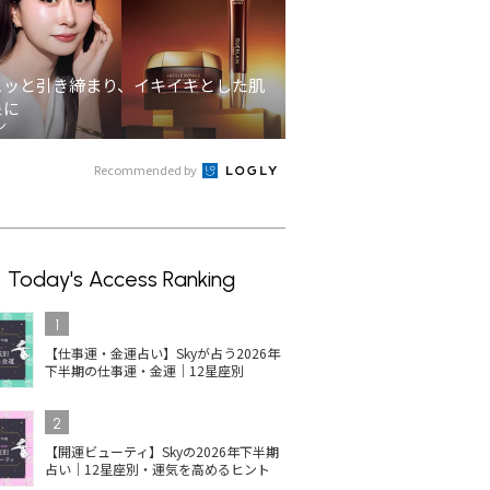
ュッと引き締まり、イキイキとした肌
象に
ン
Recommended by
Today's Access Ranking
1
【仕事運・金運占い】Skyが占う2026年
下半期の仕事運・金運｜12星座別
2
【開運ビューティ】Skyの2026年下半期
占い｜12星座別・運気を高めるヒント