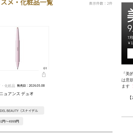
コスメ・化粧品一覧
表示件数：2件
9
7月
￥1
『美的
は意
発売日：2026.05.08
メ・化粧品
ます
 ニュアンス デュオ
【
IDEL BEAUTY（スナイデル
ューティ）
01円～4999円