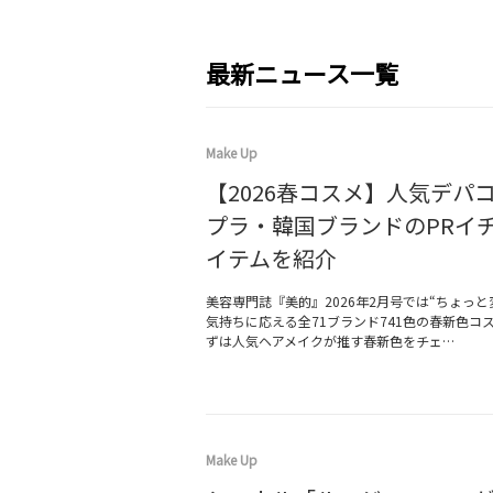
最新ニュース一覧
Make Up
【2026春コスメ】人気デパ
プラ・韓国ブランドのPRイ
イテムを紹介
美容専門誌『美的』2026年2月号では“ちょっと
気持ちに応える全71ブランド741色の春新色コ
ずは人気ヘアメイクが推す春新色をチェ…
Make Up