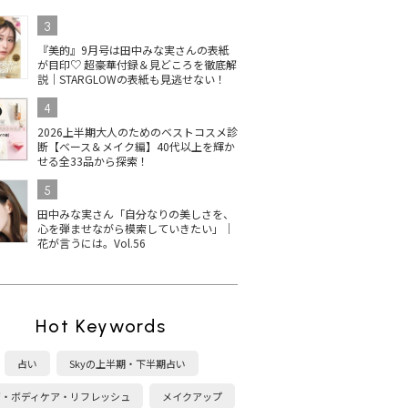
3
『美的』9月号は田中みな実さんの表紙
が目印♡ 超豪華付録＆見どころを徹底解
説｜STARGLOWの表紙も見逃せない！
4
2026上半期大人のためのベストコスメ診
断【ベース＆メイク編】40代以上を輝か
せる全33品から探索！
5
田中みな実さん「自分なりの美しさを、
心を弾ませながら模索していきたい」｜
花が言うには。Vol.56
Hot Keywords
占い
Skyの上半期・下半期占い
康・ボディケア・リフレッシュ
メイクアップ