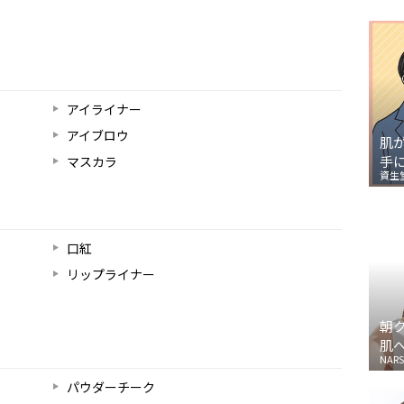
アイライナー
アイブロウ
肌
手
マスカラ
資生
口紅
リップライナー
朝
肌
NARS
パウダーチーク