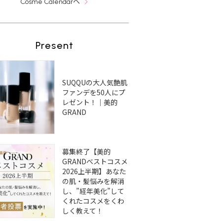
へ
Cosme Calendar
Present
SUQQUの大人気艶肌
ファンデを50人にプ
レゼント！｜美的
GRAND
募集終了【美的
GRANDベストコスメ
2026上半期】あなた
の肌・髪悩みを解消
し、”経年美化”して
くれたコスメをくわ
しく教えて！