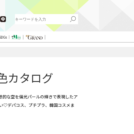
SDGs
新色カタログ
幻想的な空を偏光パールの輝きで表現したア
ろい♡デパコス、プチプラ、韓国コスメま