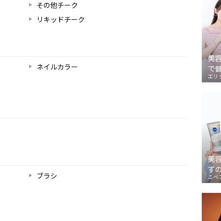
その他チーク
リキッドチーク
美
ネイルカラー
で
エリ
美
ず
ブラシ
ニベ