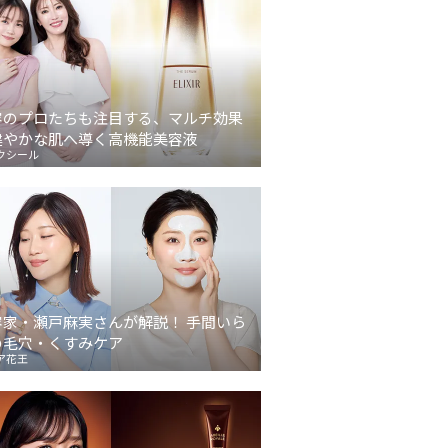
容のプロたちも注目する、マルチ効果
健やかな肌へ導く高機能美容液
クシール
容家・瀬戸麻実さんが解説！ 手間いら
の毛穴・くすみケア
ア花王