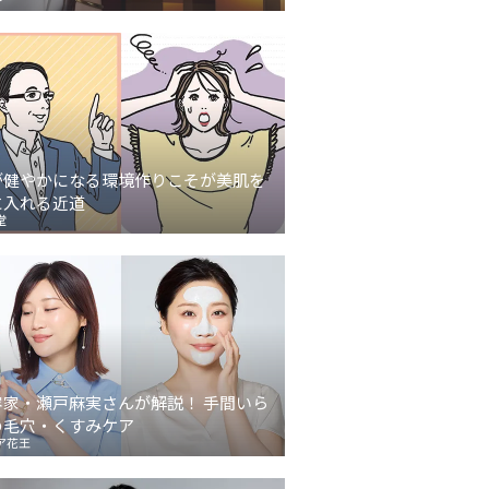
が健やかになる環境作りこそが美肌を
に入れる近道
堂
容家・瀬戸麻実さんが解説！ 手間いら
の毛穴・くすみケア
ア花王