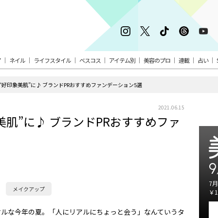
ア
ネイル
ライフスタイル
ベスコス
アイテム別
美容のプロ
連載
占い
“好印象美肌”に♪ ブランドPRおすすめファンデーション5選
2021.06.15
美肌”に♪ ブランドPRおすすめファ
9
7月
メイクアップ
￥1
マルな今年の夏。「人にリアルにちょっと会う」なんていうタ