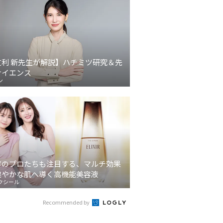
友利 新先生が解説】ハチミツ研究＆先
サイエンス
ン
容のプロたちも注目する、マルチ効果
健やかな肌へ導く高機能美容液
クシール
Recommended by