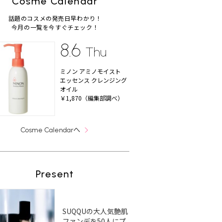
Cosme Calendar
話題のコスメの発売日早わかり！
今月の一覧を今すぐチェック！
8.6
Thu
ミノン アミノモイスト
エッセンス クレンジング
オイル
￥1,870（編集部調べ）
へ
Cosme Calendar
Present
SUQQUの大人気艶肌
ファンデを50人にプ