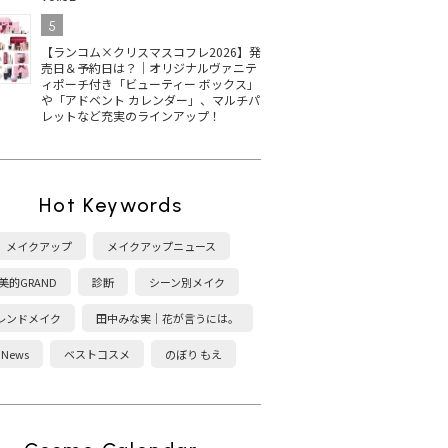
5
【ランコム×クリスマスコフレ2026】発
売日＆予約日は？｜オリジナルヴァニテ
ィポーチ付き「ビューティー ボックス」
や「アドベント カレンダー」、マルチパ
レットなど充実のラインアップ！
Hot Keywords
メイクアップ
メイクアップニュース
美的GRAND
診断
シーン別メイク
レンドメイク
田中みな実｜花が言うには。
News
ベストコスメ
のぼり もえ