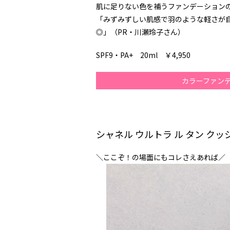
肌に足りない色を補うファンデーション
「みずみずしい肌感で羽のような軽さが
◎」（PR・川瀬玲子さん）
SPF9・PA+ 20ml ￥4,950
カラーファン
シャネル ウルトラ ル タン クッ
＼ここぞ！の場面にもコレさえあれば／