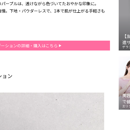
のパープルは、透けながら色づいてたおやかな印象に。
自慢。下地・パウダーレスで、1本で肌が仕上がる手軽さも
【
進
デーションの詳細・購入はこちら
ゲラ
ション
美
で
エリ