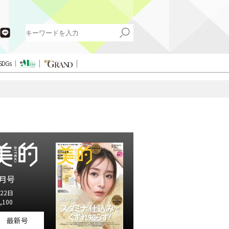
SDGs
月号
22日
,100
最新号