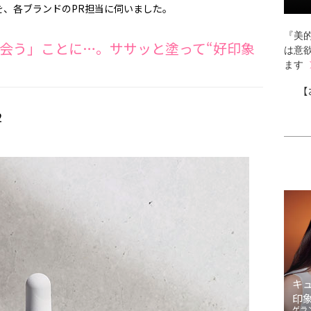
を、各ブランドのPR担当に伺いました。
『美的
会う」ことに…。ササッと塗って“好印象
は意
ます
【
2
キ
印
ゲラ