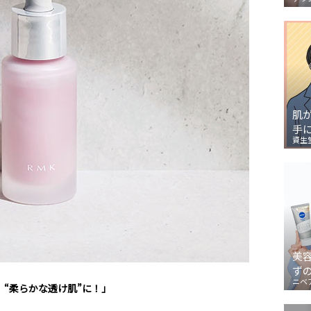
肌
手
資生
美
ず
ニベ
 “柔らかな透け肌”に！」