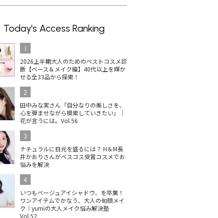
Today's Access Ranking
1
2026上半期大人のためのベストコスメ診
断【ベース＆メイク編】40代以上を輝か
せる全33品から探索！
2
田中みな実さん「自分なりの美しさを、
心を弾ませながら模索していきたい」｜
花が言うには。Vol.56
3
ナチュラルに目元を盛るには？ H＆M長
井かおりさんがベスコス受賞コスメでお
悩みを解決
4
いつもベージュアイシャドウ、を卒業！
ワンアイテムでかなう、大人の旬顔メイ
ク｜yumiの大人メイク悩み解決塾
Vol.52