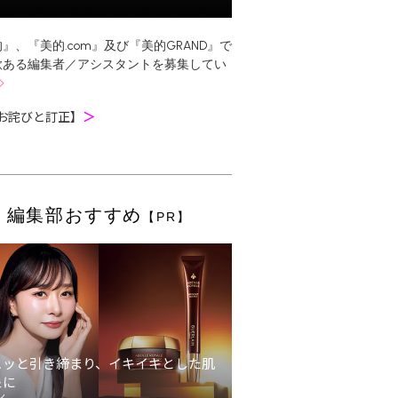
』、『美的.com』及び『美的GRAND』で
欲ある編集者／アシスタントを募集してい
お詫びと訂正】
＞
編集部おすすめ
【PR】
ュッと引き締まり、イキイキとした肌
象に
ン