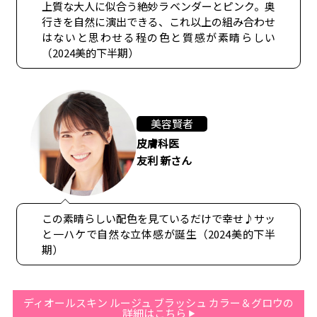
上質な大人に似合う絶妙ラベンダーとピンク。奥
行きを自然に演出できる、これ以上の組み合わせ
はないと思わせる程の色と質感が素晴らしい
（2024美的下半期）
美容賢者
皮膚科医
友利 新さん
この素晴らしい配色を見ているだけで幸せ♪サッ
と一ハケで自然な立体感が誕生（2024美的下半
期）
ディオールスキン ルージュ ブラッシュ カラー＆グロウの
詳細はこちら