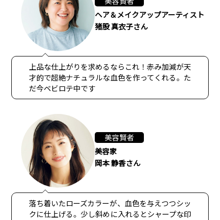
美容賢者
ヘア＆メイクアップアーティスト
猪股 真衣子さん
上品な仕上がりを求めるならこれ！赤み加減が天
才的で超絶ナチュラルな血色を作ってくれる。た
だ今ベビロテ中です
美容賢者
美容家
岡本 静香さん
落ち着いたローズカラーが、血色を与えつつシッ
クに仕上げる。少し斜めに入れるとシャープな印