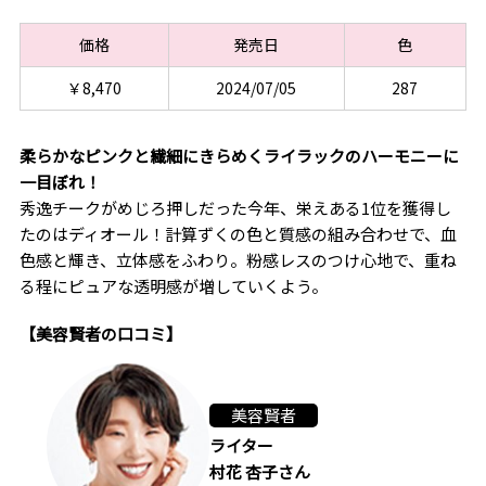
価格
発売日
色
￥8,470
2024/07/05
287
柔らかなピンクと繊細にきらめくライラックのハーモニーに
一目ぼれ！
秀逸チークがめじろ押しだった今年、栄えある1位を獲得し
たのはディオール！計算ずくの色と質感の組み合わせで、血
色感と輝き、立体感をふわり。粉感レスのつけ心地で、重ね
る程にピュアな透明感が増していくよう。
【美容賢者の口コミ】
美容賢者
ライター
村花 杏子さん