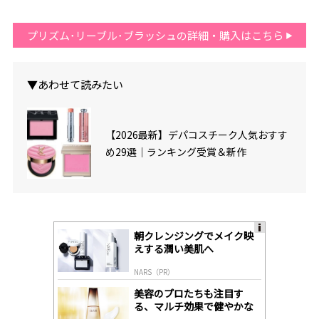
プリズム･リーブル･ブラッシュの詳細・購入はこちら
▼あわせて読みたい
【2026最新】デパコスチーク人気おすす
め29選｜ランキング受賞＆新作
朝クレンジングでメイク映
A
えする潤い美肌へ
ds
by
NARS（PR）
lo
gl
美容のプロたちも注目す
y
る、マルチ効果で健やかな
肌へ導く高機能美容液