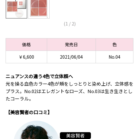
(
1
/
2
)
価格
発売日
色
￥6,600
2021/06/04
No.04
ニュアンスの違う4色で立体顔へ
光を操る血色カラー4色が頰をしっとりと染め上げ、立体感を
プラス。No.02はエレガントなローズ、No.03は生き生きとし
たコーラル。
【美容賢者の口コミ】
美容賢者