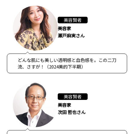
美容賢者
美容家
瀬戸麻実さん
どんな肌にも美しい透明感と血色感を。この二刀
流、さすが！（2024美的下半期）
美容賢者
美容家
次田 哲也さん