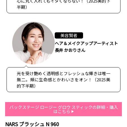
心に丸く入れてもイタくならない！（2025美的下
半期）
美容賢者
ヘア＆メイクアップアーティスト
長井 かおりさん
光を受け艶めく透明感とフレッシュな輝きは唯一
無二。頰に生命感とかわいさをオン！（2025美
的下半期）
バックステージ ロージー グロウ スティックの詳細・購入
はこちら
NARS ブラッシュ N 960