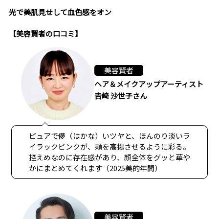
光で美肌見せして血色感をオン
【美容賢者の口コミ】
美容賢者
ヘア＆メイクアップアーティスト
𠮷﨑 沙世子さん
ピュアで儚（はかな）いツヤと、ほんのり淡いラ
イラックピンクが、頰を高揚させるように彩る。
控えめなのに存在感があり、顔全体をグッと華や
かにまとめてくれます（2025美的年間）
美容賢者