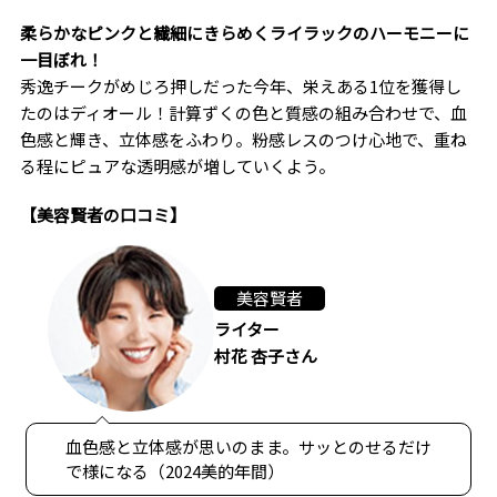
柔らかなピンクと繊細にきらめくライラックのハーモニーに
一目ぼれ！
秀逸チークがめじろ押しだった今年、栄えある1位を獲得し
たのはディオール！計算ずくの色と質感の組み合わせで、血
色感と輝き、立体感をふわり。粉感レスのつけ心地で、重ね
る程にピュアな透明感が増していくよう。
【美容賢者の口コミ】
美容賢者
ライター
村花 杏子さん
血色感と立体感が思いのまま。サッとのせるだけ
で様になる（2024美的年間）