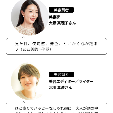
美容賢者
美容家
大野 真理子さん
見た目、使用感、発色、とにかく心が躍る
♪（2025美的下半期）
美容賢者
美容エディター／ライター
北川 真澄さん
ひと塗りでハッピーなしゃれ顔に。大人が頰の中