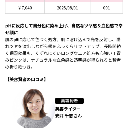
￥7,040
2025/08/01
001
pHに反応して自分色に染め上げ、自然なツヤ感＆血色感で幸
せ顔に
肌の㏗に応じて色づく処方。肌に溶け込んで光を反射し、濡
れツヤを演出しながら頰をふっくらリフトアップ。長時間続
く保湿効果も、くずれにくいロングウエア処方も心強い！青
みピンクは、ナチュラルな血色感と透明感が得られると賢者
の折り紙つき。
【美容賢者の口コミ】
美容賢者
美容ライター
安井 千恵さん