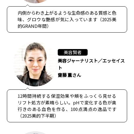
内側からわき上がるような生命感のある質感と色
味、グロウな艶感が気に入っています（2025美
的GRAND年間）
美容賢者
美容ジャーナリスト／エッセイス
ト
齋藤 薫さん
12時間持続する保湿効果や頰をふっくら見せる
リフト処方が素晴らしい。pHで変化する色が奥
行きのある血色を作る、100点満点の逸品です
（2025美的下半期）