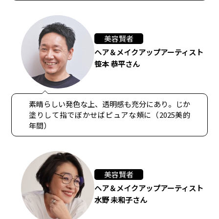
美容賢者
ヘア＆メイクアップアーティスト
笹本 恭平さん
素晴らしい発色な上、透明感も充分にあり。じか
塗りして指でぼかせばピュアな頰に（2025美的
年間）
美容賢者
ヘア＆メイクアップアーティスト
水野 未和子さん