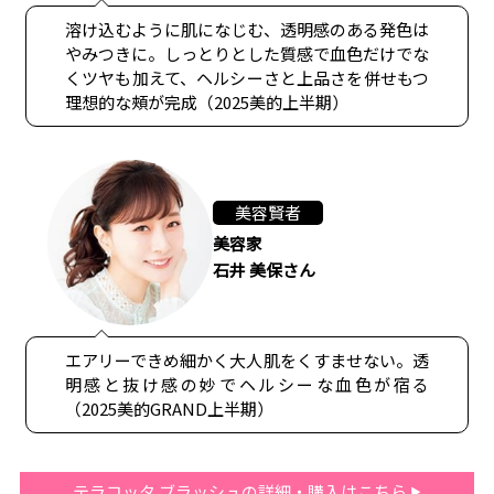
溶け込むように肌になじむ、透明感のある発色は
やみつきに。しっとりとした質感で血色だけでな
くツヤも加えて、ヘルシーさと上品さを併せもつ
理想的な頰が完成（2025美的上半期）
美容賢者
美容家
石井 美保さん
エアリーできめ細かく大人肌をくすませない。透
明感と抜け感の妙でヘルシーな血色が宿る
（2025美的GRAND上半期）
テラコッタ ブラッシュの詳細・購入はこちら