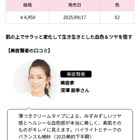
価格
発売日
色
￥4,950
2025/09/17
02
肌の上でサラッと変化して生き生きとした血色＆ツヤを宿す
【美容賢者の口コミ】
美容賢者
美容家
深澤 亜季さん
薄づきクリームタイプによる、みずみずしいツヤ
感とヘルシーな血色感が本当に美しく、素肌その
ものがキレイに見えます。ハイライトとチークの
バランスも絶妙（2025美的下半期）