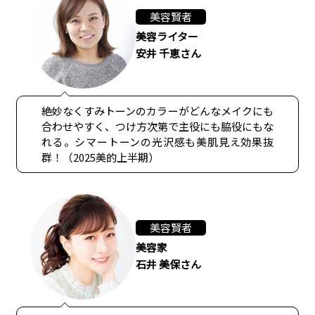
美容賢者
美容ライター
安井 千恵さん
絶妙なくすみトーンのカラーがどんなメイクにも
合わせやすく、つけ方次第で主役にも脇役にもな
れる。シマートーンの光沢感も美肌見え効果抜
群！（2025美的上半期）
美容賢者
美容家
石井 美保さん