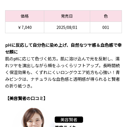
価格
発売日
色
￥7,040
2025/08/01
001
pHに反応して自分色に染め上げ、自然なツヤ感＆血色感で幸
せ顔に
肌の㏗に応じて色づく処方。肌に溶け込んで光を反射し、濡
れツヤを演出しながら頰をふっくらリフトアップ。長時間続
く保湿効果も、くずれにくいロングウエア処方も心強い！青
みピンクは、ナチュラルな血色感と透明感が得られると賢者
の折り紙つき。
【美容賢者の口コミ】
美容賢者