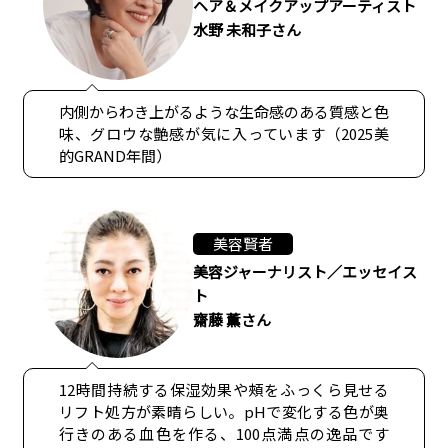
ヘア＆メイクアップアーティスト
水野 未和子さん
内側からわき上がるような生命感のある質感と色
味、グロウな艶感が気に入っています（2025美
的GRAND年間）
美容賢者
美容ジャーナリスト／エッセイス
ト
齋藤 薫さん
12時間持続する保湿効果や頰をふっくら見せる
リフト処方が素晴らしい。pHで変化する色が奥
行きのある血色を作る、100点満点の逸品です