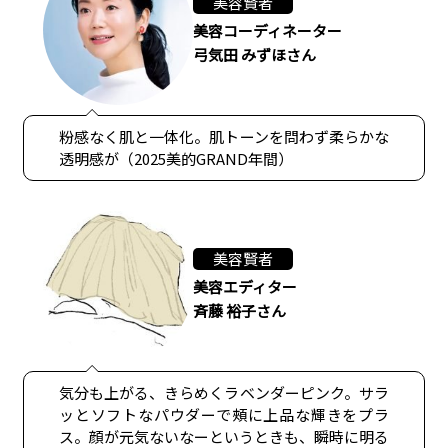
美容賢者
美容コーディネーター
弓気田 みずほさん
粉感なく肌と一体化。肌トーンを問わず柔らかな
透明感が（2025美的GRAND年間）
美容賢者
美容エディター
斉藤 裕子さん
気分も上がる、きらめくラベンダーピンク。サラ
ッとソフトなパウダーで頰に上品な輝きをプラ
ス。顔が元気ないなーというときも、瞬時に明る