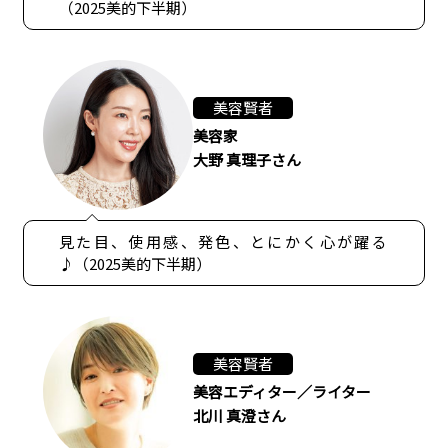
（2025美的下半期）
美容賢者
美容家
大野 真理子さん
見た目、使用感、発色、とにかく心が躍る
♪（2025美的下半期）
美容賢者
美容エディター／ライター
北川 真澄さん