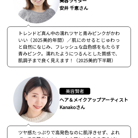
美容ライター
安井 千恵さん
トレンドど真ん中の濡れツヤと青みピンクがかわ
いい（2025美的年間）／肌にのせるとじゅわっ
と自然になじみ、フレッシュな血色感をもたらす
青みピンク。濡れたようにつるんとした質感で、
肌調子まで良く見えます！（2025美的下半期）
美容賢者
ヘア＆メイクアップアーティスト
Kanakoさん
ツヤ感たっぷりで高発色なのに肌浮きせず、よれ