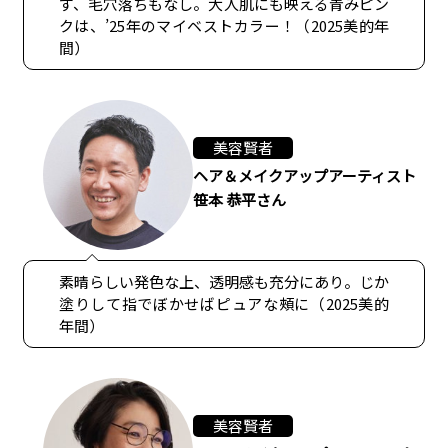
ず、毛穴落ちもなし。大人肌にも映える青みピン
クは、’25年のマイベストカラー！（2025美的年
間）
美容賢者
ヘア＆メイクアップアーティスト
笹本 恭平さん
素晴らしい発色な上、透明感も充分にあり。じか
塗りして指でぼかせばピュアな頰に（2025美的
年間）
美容賢者