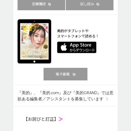
定期購読
試し読み
美的がタブレットや
スマートフォンで読める！
電子書籍
『美的』、『美的.com』及び『美的GRAND』では意
欲ある編集者／アシスタントを募集しています
【お詫びと訂正】
＞