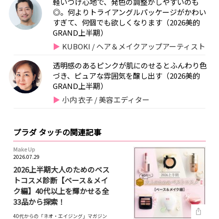
軽いつけ心地で、発色の調整がしやすいのも
◎。何よりトライアングルパッケージがかわい
すぎて、何個でも欲しくなります（2026美的
GRAND上半期）
KUBOKI / ヘア＆メイクアップアーティスト
透明感のあるピンクが肌にのせるとふんわり色
づき、ピュアな雰囲気を醸し出す（2026美的
GRAND上半期）
小内 衣子 / 美容エディター
プラダ タッチの関連記事
Make Up
2026.07.29
2026上半期大人のためのベス
トコスメ診断【ベース＆メイ
ク編】40代以上を輝かせる全
33品から探索！
40代からの「ネオ・エイジング」マガジン