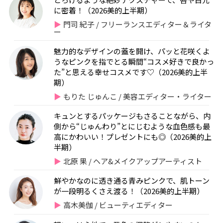
に密着！（2026美的上半期）
門司 紀子 / フリーランスエディター＆ライタ
ー
魅力的なデザインの蓋を開け、パッと花咲くよ
うなピンクを指でとる瞬間“コスメ好きで良かっ
た”と思える幸せコスメです♡（2026美的上半
期）
もりた じゅんこ / 美容エディター・ライター
キュンとするパッケージもさることながら、内
側から“じゅんわり”とにじむような血色感も最
高にかわいい！プレゼントにも◎（2026美的上
半期）
北原 果 / ヘア&メイクアップアーティスト
鮮やかなのに透き通る青みピンクで、肌トーン
が一段明るくさえ渡る！（2026美的上半期）
高木美伽 / ビューティエディター