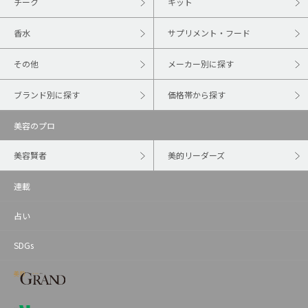
チーク
キット
香水
サプリメント・フード
その他
メーカー別に探す
ブランド別に探す
価格帯から探す
美容のプロ
美容賢者
美的リーダーズ
連載
占い
SDGs