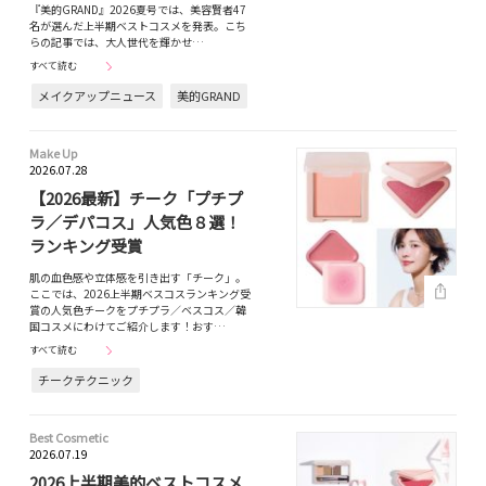
『美的GRAND』2026夏号では、美容賢者47
名が選んだ上半期ベストコスメを発表。こち
らの記事では、大人世代を輝かせ…
すべて読む
メイクアップニュース
美的GRAND
Make Up
2026.07.28
【2026最新】チーク「プチプ
ラ／デパコス」人気色８選！
ランキング受賞
肌の血色感や立体感を引き出す「チーク」。
ここでは、2026上半期ベスコスランキング受
賞の人気色チークをプチプラ／ベスコス／韓
国コスメにわけてご紹介します！おす…
すべて読む
チークテクニック
Best Cosmetic
2026.07.19
2026上半期美的ベストコスメ