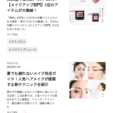
【メイクアップ部門】1位のア
イテムが大集結！
『美的』8月号にて2026上半期ベストコスメ
を大発表！ 美のプロたちが厳選した、2026上
半期ベストコスメ【メイクアップ部門】の1位
をまとめました。
すべて読む
ベストコスメ
メイクアップニュース
Make Up
2026.07.19
夏でも崩れないメイク完全ガ
イド！人気ヘアメイクが提案
する新テクニックを紹介
夏の汗や皮脂によるメイク崩れに悩んでいる
方必見！この記事では、人気ヘアメイクの長
井かおりさん提案の、ファンデ・アイメイ
ク・眉の崩れた対策メイク、過酷な暑さで
も…
すべて読む