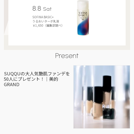
8.8
Sat
SOFINA BASIC+
うるおいターボ乳液
￥1,650（編集部調べ）
Present
SUQQUの大人気艶肌ファンデを
50人にプレゼント！｜美的
GRAND