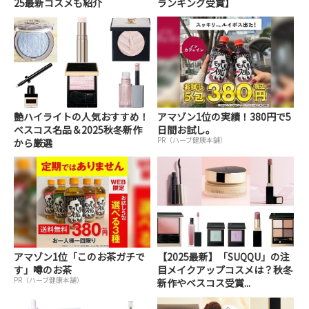
25最新コスメも紹介
ランキング受賞】
艶ハイライトの人気おすすめ！
アマゾン1位の実績！380円で5
ベスコス名品＆2025秋冬新作
日間お試し。
PR（ハーブ健康本舗）
から厳選
アマゾン1位「このお茶ガチで
【2025最新】「SUQQU」の注
す」噂のお茶
目メイクアップコスメは？秋冬
PR（ハーブ健康本舗）
新作やベスコス受賞...