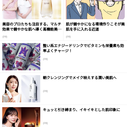
美容のプロたちも注目する、マルチ
肌が健やかになる環境作りこそが美
効果で健やかな肌へ導く高機能美容
肌を手に入れる近道
液
(PR)
(PR)
整い系エナジードリンクでビタミンも栄養素も効
率よくチャージ！
(PR)
朝クレンジングでメイク映えする潤い美肌へ
(PR)
キュッと引き締まり、イキイキとした肌印象に
(PR)