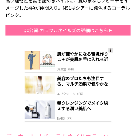
高い速乾性を誇る艶めきネイルに、夏のまぶしいビーチをイ
メージした4色が仲間入り。N51はシアーに発色するコーラル
ピンク。
非公開: カラフルネイルズの詳細はこちら
肌が健やかになる環境作り
A
こそが美肌を手に入れる近
ds
道
by
資生堂（PR）
lo
gl
美容のプロたちも注目す
y
る、マルチ効果で健やかな
肌へ導く高機能美容液
エリクシール（PR）
朝クレンジングでメイク映
えする潤い美肌へ
NARS（PR）