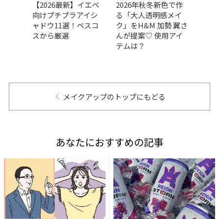
崩れな
【2026最新】イエベ
2026年秋冬新色で作
202
ブロ
向けプチプラアイシ
る「大人透明感メイ
GRA
200円
ャドウ11選！ベスコ
ク」をH&M 加勢 翼さ
ベス
すめ
スから厳選
んが提案♡ 使用アイ
部門
テムは？
肌の
だア
的GR
メイクアップのトップにもどる
あなたにおすすめの記事