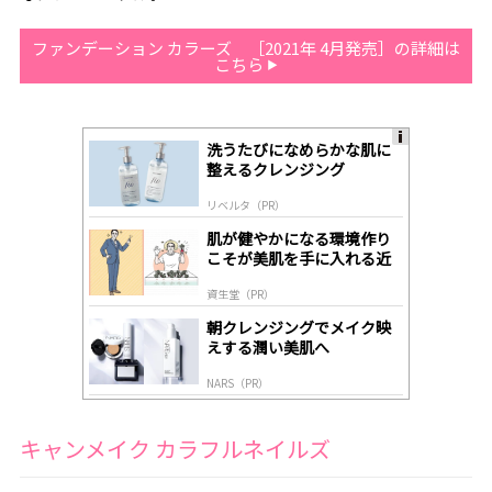
ファンデーション カラーズ ［2021年 4月発売］の詳細は
こちら
洗うたびになめらかな肌に
A
整えるクレンジング
ds
by
リベルタ（PR）
lo
gl
肌が健やかになる環境作り
y
こそが美肌を手に入れる近
道
資生堂（PR）
朝クレンジングでメイク映
えする潤い美肌へ
NARS（PR）
キャンメイク カラフルネイルズ