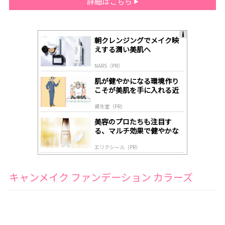
詳細はこちら
朝クレンジングでメイク映
A
えする潤い美肌へ
ds
by
NARS（PR）
lo
gl
肌が健やかになる環境作り
y
こそが美肌を手に入れる近
道
資生堂（PR）
美容のプロたちも注目す
る、マルチ効果で健やかな
肌へ導く高機能美容液
エリクシール（PR）
キャンメイク ファンデーション カラーズ