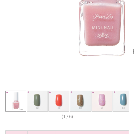
(
1
/
6
)