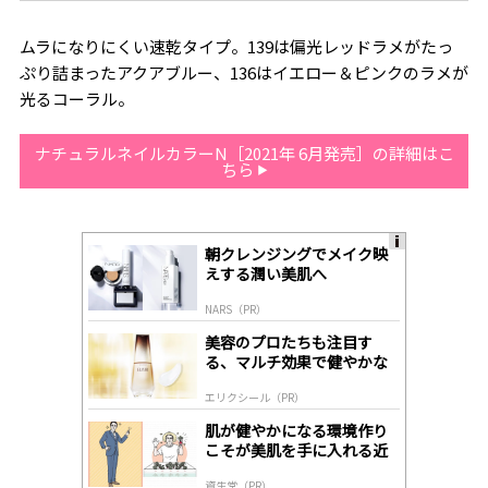
ムラになりにくい速乾タイプ。139は偏光レッドラメがたっ
ぷり詰まったアクアブルー、136はイエロー＆ピンクのラメが
光るコーラル。
ナチュラルネイルカラーN［2021年 6月発売］の詳細はこ
ちら
朝クレンジングでメイク映
A
えする潤い美肌へ
ds
by
NARS（PR）
lo
gl
美容のプロたちも注目す
y
る、マルチ効果で健やかな
肌へ導く高機能美容液
エリクシール（PR）
肌が健やかになる環境作り
こそが美肌を手に入れる近
道
資生堂（PR）