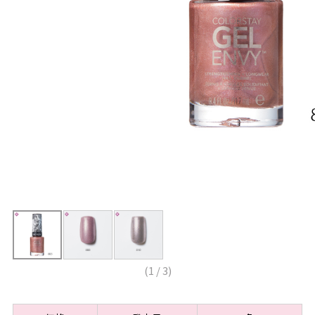
(
1
/
3
)