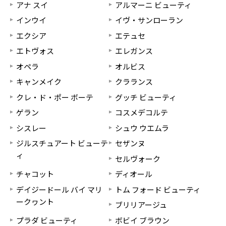
アナ スイ
アルマーニ ビューティ
インウイ
イヴ・サンローラン
エクシア
エテュセ
エトヴォス
エレガンス
オペラ
オルビス
キャンメイク
クラランス
クレ・ド・ポー ボーテ
グッチ ビューティ
ゲラン
コスメデコルテ
シスレー
シュウ ウエムラ
ジルスチュアート ビューテ
セザンヌ
ィ
セルヴォーク
チャコット
ディオール
デイジードール バイ マリ
トム フォード ビューティ
ークヮント
ブリリアージュ
プラダ ビューティ
ボビイ ブラウン