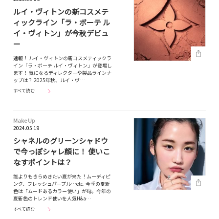
ルイ・ヴィトンの新コスメテ
ィックライン「ラ・ボーテ ル
イ・ヴィトン」が今秋デビュ
ー
速報！ ルイ・ヴィトンの新コスメティックラ
イン「ラ・ボーテ ルイ・ヴィトン」が登場し
ます！ 気になるディレクターや製品ラインナ
ップは？ 2025年秋、ルイ・ヴ…
すべて読む
Make Up
2024.05.19
シャネルのグリーンシャドウ
で今っぽシャレ顔に！ 使いこ
なすポイントは？
誰よりもきらめきたい夏が来た！ムーディピ
ンク、フレッシュパープル…etc. 今季の夏新
色は「ムードあるカラー使い」が旬。今年の
夏新色のトレンド使いを人気H&a…
すべて読む