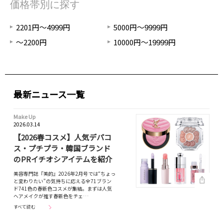
価格帯別に探す
2201円～4999円
5000円～9999円
～2200円
10000円～19999円
最新ニュース一覧
Make Up
2026.03.14
【2026春コスメ】人気デパコ
ス・プチプラ・韓国ブランド
のPRイチオシアイテムを紹介
美容専門誌『美的』2026年2月号では“ちょっ
と変わりたい”の気持ちに応える全71ブラン
ド741色の春新色コスメが集結。まずは人気
ヘアメイクが推す春新色をチェ…
すべて読む