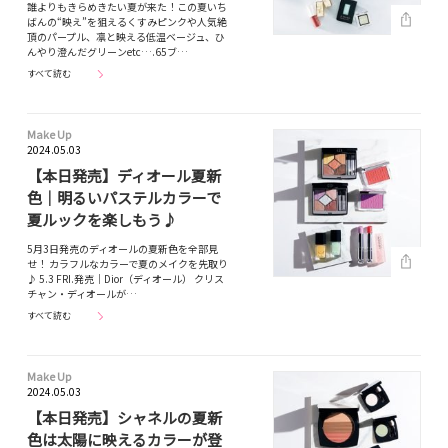
誰よりもきらめきたい夏が来た！この夏いち
ばんの“映え”を狙えるくすみピンクや人気絶
頂のパープル、凛と映える低温ベージュ、ひ
んやり澄んだグリーンetc….65ブ…
すべて読む
Make Up
2024.05.03
【本日発売】ディオール夏新
色｜明るいパステルカラーで
夏ルックを楽しもう♪
5月3日発売のディオールの夏新色を全部見
せ！ カラフルなカラーで夏のメイクを先取り
♪ 5.3 FRI.発売｜Dior（ディオール） クリス
チャン・ディオールが…
すべて読む
Make Up
2024.05.03
【本日発売】シャネルの夏新
色は太陽に映えるカラーが登