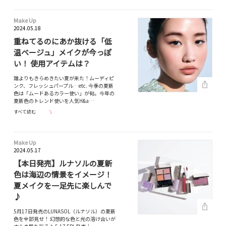
Make Up
2024.05.18
重ねてるのにあか抜ける「低
温ベージュ」メイクが今っぽ
い！ 使用アイテムは？
誰よりもきらめきたい夏が来た！ムーディピ
ンク、フレッシュパープル…etc. 今季の夏新
色は「ムードあるカラー使い」が旬。今年の
夏新色のトレンド使いを人気H&a…
すべて読む
Make Up
2024.05.17
【本日発売】ルナソルの夏新
色は海辺の情景をイメージ！
夏メイクを一足先に楽しんで
♪
5月17日発売のLUNASOL（ルナソル）の夏新
色を全部見せ！ 幻想的な色と光の溶け合いが