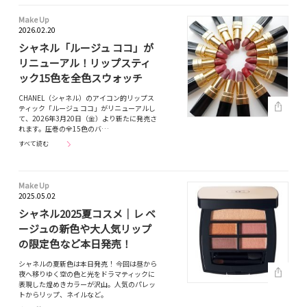
Make Up
2026.02.20
シャネル「ルージュ ココ」が
リニューアル！リップスティ
ック15色を全色スウォッチ
CHANEL（シャネル）のアイコン的リップス
ティック「ルージュ ココ」がリニューアルし
て、2026年3月20日（金）より新たに発売さ
れます。圧巻の全15色のバ…
すべて読む
Make Up
2025.05.02
シャネル2025夏コスメ｜レ ベ
ージュの新色や大人気リップ
の限定色など本日発売！
シャネルの夏新色は本日発売！ 今回は昼から
夜へ移りゆく空の色と光をドラマティックに
表現した煌めきカラーが沢山。人気のパレッ
トからリップ、ネイルなど。