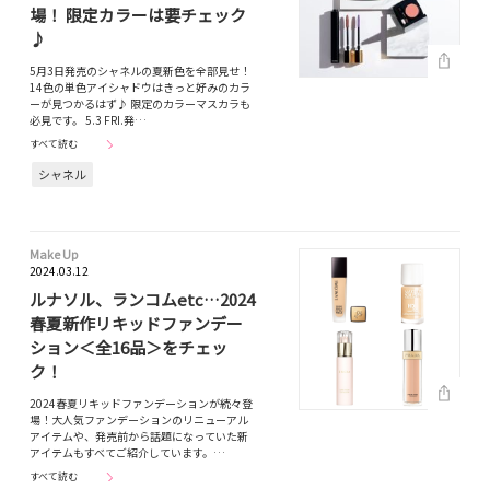
場！ 限定カラーは要チェック
♪
5月3日発売のシャネルの夏新色を全部見せ！
14色の単色アイシャドウはきっと好みのカラ
ーが見つかるはず♪ 限定のカラーマスカラも
必見です。 5.3 FRI.発…
すべて読む
シャネル
Make Up
2024.03.12
ルナソル、ランコムetc…2024
春夏新作リキッドファンデー
ション＜全16品＞をチェッ
ク！
2024春夏リキッドファンデーションが続々登
場！大人気ファンデーションのリニューアル
アイテムや、発売前から話題になっていた新
アイテムもすべてご紹介しています。…
すべて読む