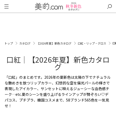
口
トップ
カタログ
【2026年夏】新色カタログ
口紅・リップ・グロス
口紅｜【2026年夏】新色カタロ
グ
「口紅」のまとめです。2026年の夏新色は太陽の下でナチュラル
な艶めきを放つリップカラー、幻想的な空を偏光パールの輝きで
表現したアイカラー、サンセットに映えるジューシーな血色感チ
ーク…etc.夏のシーンを盛り上げるラインアップが勢ぞろい♡デ
パコス、プチプラ、韓国コスメまで、58ブランド565色を一気見
せ！