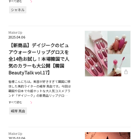
すべて読む
シャネル
Make Up
2025.04.06
【新商品】デイジークのピュ
アウォーターリップグロスを
全14色お試し！本場韓国で人
気のカラーも大公開【韓国
BeautyTalk vol.17】
皆様こんにちは。美容が好きすぎて韓国に移
住した美的ライターの峰岸 真由です。今回は
韓国や日本で今超ホットな大人気コスメブラ
ンド「デイジーク」の新商品リップグロ…
すべて読む
峰岸 真由
Make Up
2025.03.06