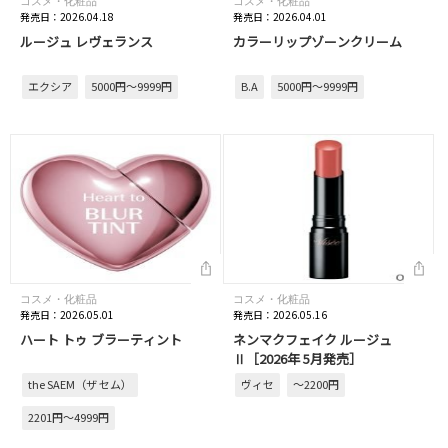
コスメ・化粧品
コスメ・化粧品
発売日：2026.04.18
発売日：2026.04.01
ルージュ レヴェランス
カラーリップゾーンクリーム
エクシア
5000円～9999円
B.A
5000円～9999円
コスメ・化粧品
コスメ・化粧品
発売日：2026.05.01
発売日：2026.05.16
ハート トゥ ブラーティント
ネンマクフェイク ルージュ
Ⅱ［2026年 5月発売］
the SAEM（ザ セム）
ヴィセ
～2200円
2201円～4999円