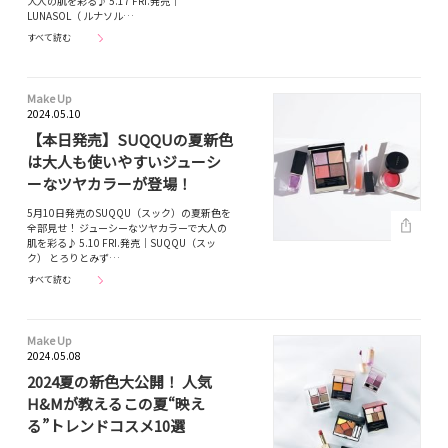
大人の肌を彩る♪ 5.17 FRI.発売｜
LUNASOL（ ルナソル…
すべて読む
Make Up
2024.05.10
【本日発売】SUQQUの夏新色
は大人も使いやすいジューシ
ーなツヤカラーが登場！
5月10日発売のSUQQU（スック）の夏新色を
全部見せ！ ジューシーなツヤカラーで大人の
肌を彩る♪ 5.10 FRI.発売｜SUQQU（スッ
ク） とろりとみず…
すべて読む
Make Up
2024.05.08
2024夏の新色大公開！ 人気
H&Mが教えるこの夏“映え
る”トレンドコスメ10選