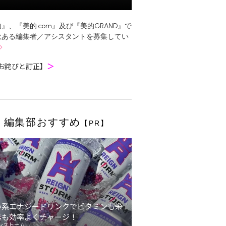
』、『美的.com』及び『美的GRAND』で
欲ある編集者／アシスタントを募集してい
お詫びと訂正】
＞
編集部おすすめ
【PR】
い系エナジードリンクでビタミンも栄
素も効率よくチャージ！
ンストーム