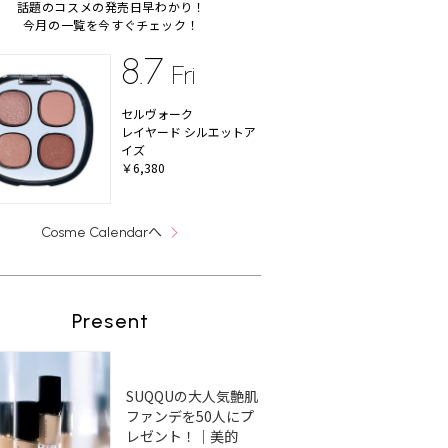
話題のコスメの発売日早わかり！
今月の一覧を今すぐチェック！
8.7
Fri
セルヴォーク
レイヤード シルエットア
イズ
￥6,380
へ
Cosme Calendar
Present
SUQQUの大人気艶肌
ファンデを50人にプ
レゼント！｜美的