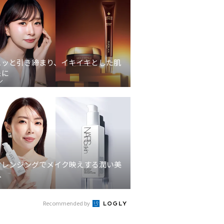
ュッと引き締まり、イキイキとした肌
象に
ン
クレンジングでメイク映えする潤い美
へ
Recommended by