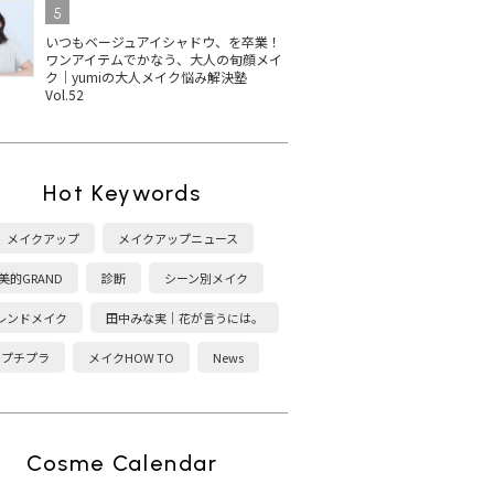
5
いつもベージュアイシャドウ、を卒業！
ワンアイテムでかなう、大人の旬顔メイ
ク｜yumiの大人メイク悩み解決塾
Vol.52
Hot Keywords
メイクアップ
メイクアップニュース
美的GRAND
診断
シーン別メイク
レンドメイク
田中みな実｜花が言うには。
プチプラ
メイクHOW TO
News
Cosme Calendar