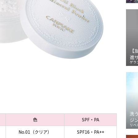
【
進
ゲラ
洗
色
SPF・PA
ジ
リベ
No.01（クリア）
SPF16・PA++