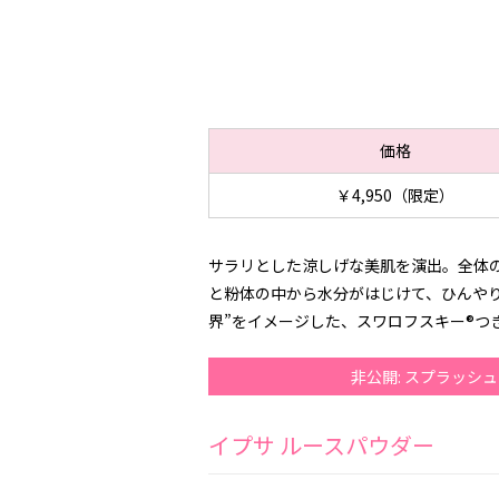
価格
￥4,950（限定）
サラリとした涼しげな美肌を演出。全体の
と粉体の中から水分がはじけて、ひんや
界”をイメージした、スワロフスキー®つ
非公開: スプラッシ
イプサ ルースパウダー