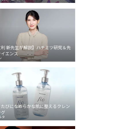
友利 新先生が解説】ハチミツ研究＆先
サイエンス
ン
うたびになめらかな肌に整えるクレン
ング
ルタ