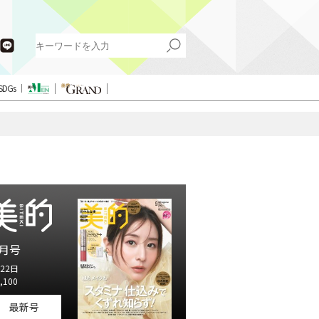
SDGs
月号
22日
,100
最新号