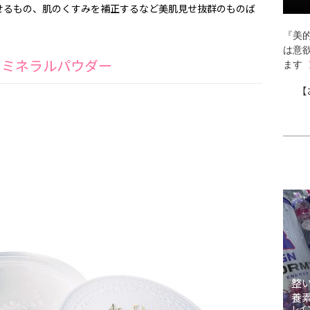
せるもの、肌のくすみを補正するなど美肌見せ抜群のものば
『美的
は意
クミネラルパウダー
ます
【
整
養
レイ