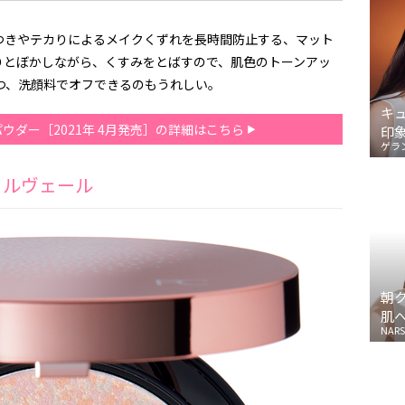
つきやテカりによるメイクくずれを長時間防止する、マット
りとぼかしながら、くすみをとばすので、肌色のトーンアッ
つ、洗顔料でオフできるのもうれしい。
キ
ウダー［2021年 4月発売］の詳細はこちら
印
ゲラ
フルヴェール
朝
肌
NARS