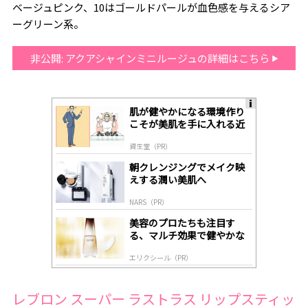
ベージュピンク、10はゴールドパールが血色感を与えるシア
ーグリーン系。
非公開: アクアシャインミニルージュの詳細はこちら
肌が健やかになる環境作り
A
こそが美肌を手に入れる近
ds
道
by
資生堂（PR）
lo
gl
朝クレンジングでメイク映
y
えする潤い美肌へ
NARS（PR）
美容のプロたちも注目す
る、マルチ効果で健やかな
肌へ導く高機能美容液
エリクシール（PR）
レブロン スーパー ラストラス リップスティッ