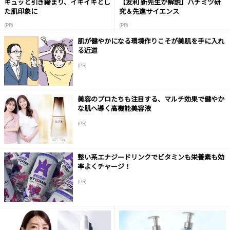
キュッと引き締まり、イキイキとし
【友利 新先生が解説】ハチミツ研
た肌印象に
究＆先進サイエンス
(PR)
(PR)
肌が健やかになる環境作りこそが美肌を手に入れ
る近道
(PR)
美容のプロたちも注目する、マルチ効果で健やか
な肌へ導く高機能美容液
(PR)
整い系エナジードリンクでビタミンも栄養素も効
率よくチャージ！
(PR)