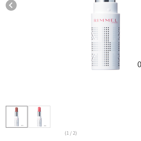
(
1
/
2
)