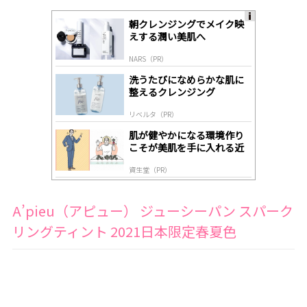
朝クレンジングでメイク映
A
えする潤い美肌へ
ds
by
NARS（PR）
lo
gl
洗うたびになめらかな肌に
y
整えるクレンジング
リベルタ（PR）
肌が健やかになる環境作り
こそが美肌を手に入れる近
道
資生堂（PR）
A’pieu（アピュー） ジューシーパン スパーク
リングティント 2021日本限定春夏色