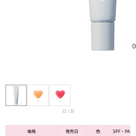
(
1
/
3
)
価格
発売日
色
SPF・PA