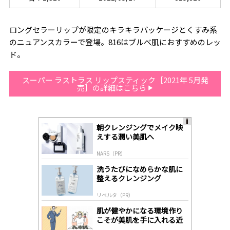
ロングセラーリップが限定のキラキラパッケージとくすみ系
のニュアンスカラーで登場。816はブルべ肌におすすめのレッ
ド。
スーパー ラストラス リップスティック［2021年 5月発
売］の詳細はこちら
朝クレンジングでメイク映
A
えする潤い美肌へ
ds
by
NARS（PR）
lo
gl
洗うたびになめらかな肌に
y
整えるクレンジング
リベルタ（PR）
肌が健やかになる環境作り
こそが美肌を手に入れる近
道