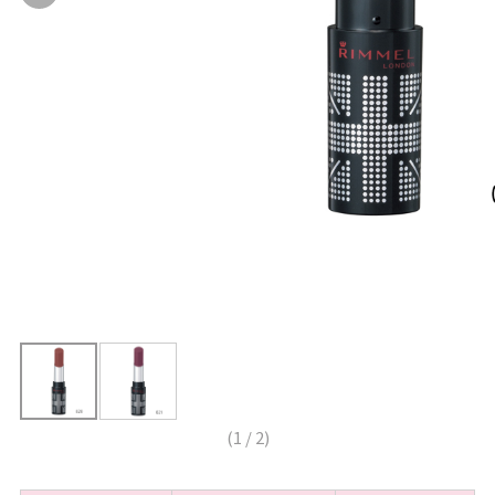
(
1
/
2
)