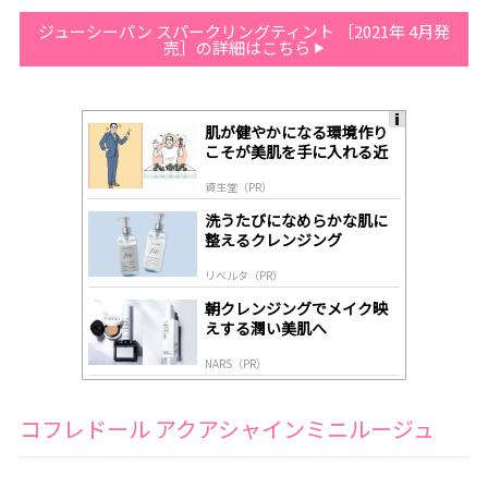
ジューシーパン スパークリングティント ［2021年 4月発
売］の詳細はこちら
肌が健やかになる環境作り
A
こそが美肌を手に入れる近
ds
道
by
資生堂（PR）
lo
gl
洗うたびになめらかな肌に
y
整えるクレンジング
リベルタ（PR）
朝クレンジングでメイク映
えする潤い美肌へ
NARS（PR）
コフレドール アクアシャインミニルージュ