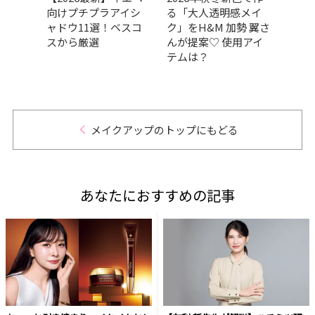
ブロ
向けプチプラアイシ
る「大人透明感メイ
GRA
200円
ャドウ11選！ベスコ
ク」をH&M 加勢 翼さ
ベス
すめ
スから厳選
んが提案♡ 使用アイ
部門
テムは？
肌の
だア
的GR
メイクアップのトップにもどる
あなたにおすすめの記事