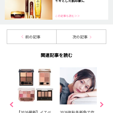
イキとした肌印象に
この記事も読む＞＞
前の記事
次の記事
関連記事を読む
崩れな
【2026最新】イエベ
2026年秋冬新色で作
202