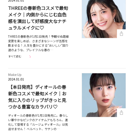
2024.01.01
THREEの春新色コスメで最旬
メイク｜内側からにじむ血色
感を演出して好感度大なナチ
ュラルメイクに♡
THREEの春新色が1月1日発売！予期せぬ路線
変更を楽しめば、さまざまなシーンが五感を
膨ませる！ 人生を豊かにする“おいしい”回り
道のような、プレイフルな春の…
すべて読む
Make Up
2024.01.01
【本日発売】ディオールの春
新色コスメで最旬メイク｜お
気に入りのリップがきっと見
つかる豊富なカラバリ♡
ディオールの春新色が1月1日発売に。春らし
い華やかなピンクのアイテムアもちろん、進
化して登場する「ルージュ ディオール」は見
逃せません！ ベルベット、サテンの…