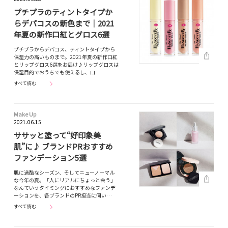
プチプラのティントタイプか
らデパコスの新色まで｜2021
年夏の新作口紅とグロス6選
プチプラからデパコス、ティントタイプから
保湿力の高いものまで。2021年夏の新作口紅
とリップグロス6選をお届け♪リップグロスは
保湿目的でおうちでも使えるし、口…
すべて読む
Make Up
2021.06.15
ササッと塗って“好印象美
肌”に♪ ブランドPRおすすめ
ファンデーション5選
肌に過酷なシーズン、そしてニューノーマル
な今年の夏。「人にリアルにちょっと会う」
なんていうタイミングにおすすめなファンデ
ーションを、各ブランドのPR担当に伺い…
すべて読む