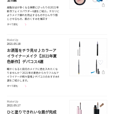
皮脂分泌が多くなる季節にぴったりの2021年
新作フェイスパウダー6選をご紹介。テカリに
よりメイク崩れを防止するものやひんやり感
じさせるもの、肌のくすみを補正す…
すべて読む
Make Up
2021.05.18
お洒落をチラ見せ♪カラーア
イライナーメイク【2021年夏
色新作】デパコス4選
暖かくなると目元のメイクに色を入れたくな
りませんか？2021年の夏色からカラフルなア
イライナーが続々登場♪デパコスのおすすめ4
選をご紹介します。
すべて読む
Make Up
2021.05.17
ひと塗りできれいな眉が完成