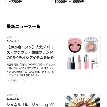
～2200円
10000円～19999円
最新ニュース一覧
Make Up
2026.03.14
【2026春コスメ】人気デパコ
ス・プチプラ・韓国ブランド
のPRイチオシアイテムを紹介
美容専門誌『美的』2026年2月号では“ちょっ
と変わりたい”の気持ちに応える全71ブラン
ド741色の春新色コスメが集結。まずは人気
ヘアメイクが推す春新色をチェ…
すべて読む
Make Up
2026.02.20
シャネル「ルージュ ココ」が