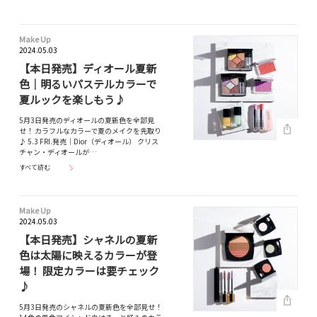
Make Up
2024.05.03
【本日発売】ディオール夏新
色｜明るいパステルカラーで
夏ルックを楽しもう♪
5月3日発売のディオールの夏新色を全部見
せ！ カラフルなカラーで夏のメイクを先取り
♪ 5.3 FRI.発売｜Dior（ディオール） クリス
チャン・ディオールが…
すべて読む
Make Up
2024.05.03
【本日発売】シャネルの夏新
色は太陽に映えるカラーが登
場！ 限定カラーは要チェック
♪
5月3日発売のシャネルの夏新色を全部見せ！