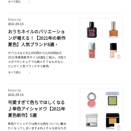
すべて読む
Make Up
2021.05.15
おうちネイルのバリエーショ
ンが増える！【2021年の新作
夏色】人気ブランド8選・
デパコスなどの2,000円から3,000円台の
2021年夏色新作ネイル8選をご紹介。大粒ラ
メがペディキュアでも映えそうなものなど、
とにかく人気ブランドから新色…
すべて読む
Make Up
2021.05.15
可愛すぎて色ちでほしくなる
♪単色アイシャドウ【2021年
夏色新作】5選
単色アイシャドウは色々な色をついつい集め
たくなってしまいますよね♪そんなあなたの