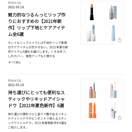
Make Up
2021.05.16
魅力的なつるんっとリップ作
りにおすすめの【2021年新
作】リップ下地とケアアイテ
ム全6選
キレイなリップメイクには下地やリップ専用
のケアアイテムが欠かせない。2021年夏の新
作アイテム6選をお届けします。くすみオフ、
しわカバー、発色アップなど様々な…
すべて読む
Make Up
2021.05.16
持ち運びにとっても便利なス
ティックやリキッドアイシャ
ドウ【2021年夏色新作】6選
持ち運びが便利でひと塗りで艶が出るリキッ
ドアイシャドウやピンポントで使えるスティ
ックアイシャドウ。2021年夏色新作全6選を
ご紹介します。