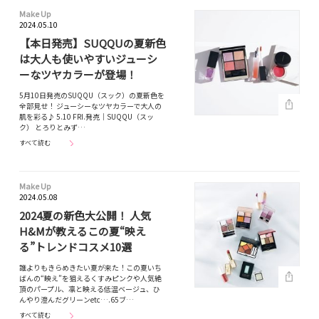
Make Up
2024.05.10
【本日発売】SUQQUの夏新色
は大人も使いやすいジューシ
ーなツヤカラーが登場！
5月10日発売のSUQQU（スック）の夏新色を
全部見せ！ ジューシーなツヤカラーで大人の
肌を彩る♪ 5.10 FRI.発売｜SUQQU（スッ
ク） とろりとみず…
すべて読む
Make Up
2024.05.08
2024夏の新色大公開！ 人気
H&Mが教えるこの夏“映え
る”トレンドコスメ10選
誰よりもきらめきたい夏が来た！この夏いち
ばんの“映え”を狙えるくすみピンクや人気絶
頂のパープル、凛と映える低温ベージュ、ひ
んやり澄んだグリーンetc….65ブ…
すべて読む