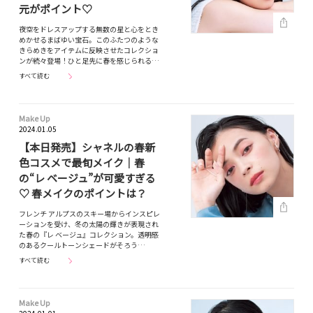
元がポイント♡
夜空をドレスアップする無数の星と心をとき
めかせるまばゆい宝石。このふたつのような
きらめきをアイテムに反映させたコレクショ
ンが続々登場！ひと足先に春を感じられる…
すべて読む
Make Up
2024.01.05
【本日発売】シャネルの春新
色コスメで最旬メイク｜春
の“レ ベージュ”が可愛すぎる
♡ 春メイクのポイントは？
フレンチ アルプスのスキー場からインスピレ
ーションを受け、冬の太陽の輝きが表現され
た春の『レ ベージュ』コレクション。透明感
のあるクールトーンシェードがそろう…
すべて読む
Make Up