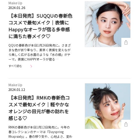
Make Up
2024.01.26
【本日発売】SUQQUの春新色
コスメで最旬メイク｜表情に
Happyなオーラが宿る多幸感
に満ちた春メイク♡
QQUの春新色が本日1月26日発売に。さまざ
まな色が折り重なり、素早く表情を変えなが
ら美しく広がる水面のような『水の綾』がテ
ーマ。表情にHAPPYオーラが宿る…
すべて読む
Make Up
2024.01.12
【本日発売】RMKの春新色コ
スメで最旬メイク｜軽やかな
オレンジの目元が春の訪れを
感じる♡
RMKの春新色が本日1月12日発売に。今年の
春コレクションのテーマは『Dayspring
Rhapsody』。春の移り気や、心地よさ、変わ