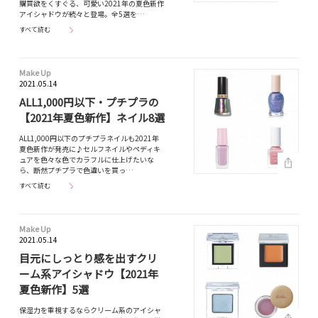
購買欲をくすぐる、可愛い2021年の夏色新作
アイシャドウが続々と登場。全5選を…
すべて読む
Make Up
2021.05.14
ALL1,000円以下・プチプラの
【2021年夏色新作】ネイル8選
ALL1,000円以下のプチプラネイルも2021年
夏色新作が発売に♪セルフネイルやペディキ
ュアを色々な色でカラフルに仕上げたいな
ら、断然プチプラで色違いを買っ…
すべて読む
Make Up
2021.05.14
目元にしっとり感を出すクリ
ーム系アイシャドウ【2021年
夏色新作】5選
保湿力を重視するならクリーム系のアイシャ