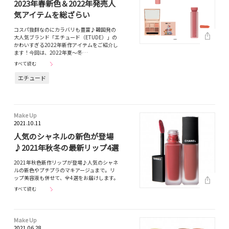
2023年春新色＆2022年発売人
気アイテムを総ざらい
コスパ抜群なのにカラバリも豊富♪韓国発の
大人気ブランド「エチュード（ETUDE）」の
かわいすぎる2022年新作アイテムをご紹介し
ます！今回は、2022年夏〜冬…
すべて読む
エチュード
Make Up
2021.10.11
人気のシャネルの新色が登場
♪2021年秋冬の最新リップ4選
2021年秋色新作リップが登場♪人気のシャネ
ルの新色やプチプラのマキアージュまで。リ
ップ美容液も併せて、全4選をお届けします。
すべて読む
Make Up
2021.06.28