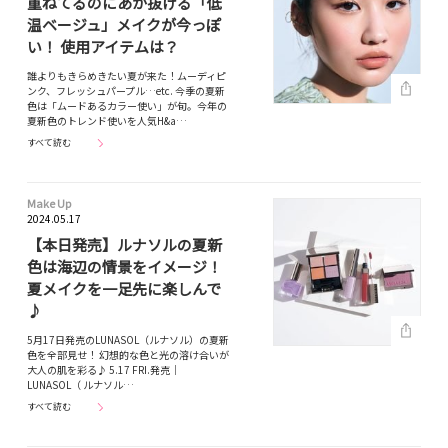
重ねてるのにあか抜ける「低
温ベージュ」メイクが今っぽ
い！ 使用アイテムは？
誰よりもきらめきたい夏が来た！ムーディピ
ンク、フレッシュパープル…etc. 今季の夏新
色は「ムードあるカラー使い」が旬。今年の
夏新色のトレンド使いを人気H&a…
すべて読む
Make Up
2024.05.17
【本日発売】ルナソルの夏新
色は海辺の情景をイメージ！
夏メイクを一足先に楽しんで
♪
5月17日発売のLUNASOL（ルナソル）の夏新
色を全部見せ！ 幻想的な色と光の溶け合いが
大人の肌を彩る♪ 5.17 FRI.発売｜
LUNASOL（ ルナソル…
すべて読む