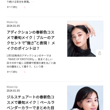
り続ける気分を表現。…
すべて読む
Make Up
2024.01.05
アディクションの春新色コス
メで最旬メイク｜ブルーのア
クセントで“強さ”と表現！ メ
イクのポイントは？
1月5日発売のアディクションのテーマは
『WAVE OF EMOTIONS』。目まぐるしい
日々の中で起こる感情や感覚の波を丸ごと自
分の個性として愛そう、という思…
すべて読む
Make Up
2024.01.05
ジルスチュアートの春新色コ
スメで最旬メイク｜ペールラ
ベンダーカラーでまとめた目