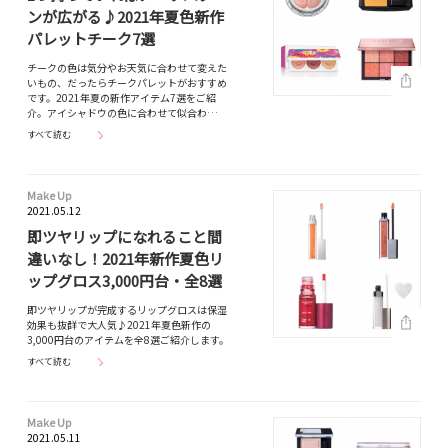
ンが広がる♪2021年夏色新作
パレットチーク7選
チークの色は気分やお天気に合わせて変えた
いもの、だったらチークパレットがおすすめ
です。2021年夏の新作アイテム7選をご紹
介。アイシャドウの色に合わせて似合わ…
すべて読む
Make Up
2021.05.12
即ツヤリップになれること間
違いなし！2021年新作夏色リ
ップグロス3,000円台・全8選
即ツヤリップが完成するリップグロスは保湿
効果も抜群で大人気♪2021年夏色新作の
3,000円台のアイテムを全8選ご紹介します。
すべて読む
Make Up
2021.05.11