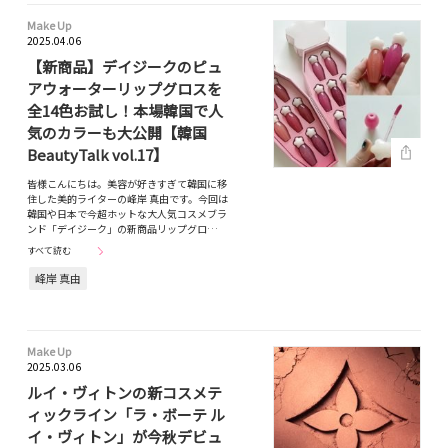
Make Up
2025.04.06
【新商品】デイジークのピュ
アウォーターリップグロスを
全14色お試し！本場韓国で人
気のカラーも大公開【韓国
BeautyTalk vol.17】
皆様こんにちは。美容が好きすぎて韓国に移
住した美的ライターの峰岸 真由です。今回は
韓国や日本で今超ホットな大人気コスメブラ
ンド「デイジーク」の新商品リップグロ…
すべて読む
峰岸 真由
Make Up
2025.03.06
ルイ・ヴィトンの新コスメテ
ィックライン「ラ・ボーテ ル
イ・ヴィトン」が今秋デビュ