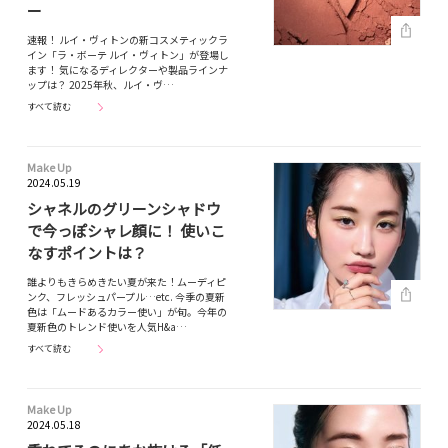
ー
速報！ ルイ・ヴィトンの新コスメティックラ
イン「ラ・ボーテ ルイ・ヴィトン」が登場し
ます！ 気になるディレクターや製品ラインナ
ップは？ 2025年秋、ルイ・ヴ…
すべて読む
Make Up
2024.05.19
シャネルのグリーンシャドウ
で今っぽシャレ顔に！ 使いこ
なすポイントは？
誰よりもきらめきたい夏が来た！ムーディピ
ンク、フレッシュパープル…etc. 今季の夏新
色は「ムードあるカラー使い」が旬。今年の
夏新色のトレンド使いを人気H&a…
すべて読む
Make Up
2024.05.18