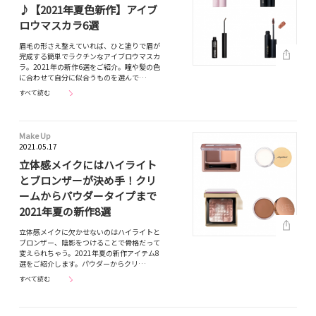
♪【2021年夏色新作】アイブ
ロウマスカラ6選
眉毛の形さえ整えていれば、ひと塗りで眉が
完成する簡単でラクチンなアイブロウマスカ
ラ。2021年の新作6選をご紹介。瞳や髪の色
に合わせて自分に似合うものを選んで…
すべて読む
Make Up
2021.05.17
立体感メイクにはハイライト
とブロンザーが決め手！クリ
ームからパウダータイプまで
2021年夏の新作8選
立体感メイクに欠かせないのはハイライトと
ブロンザー、陰影をつけることで骨格だって
変えられちゃう。2021年夏の新作アイテム8
選をご紹介します。パウダーからクリ…
すべて読む