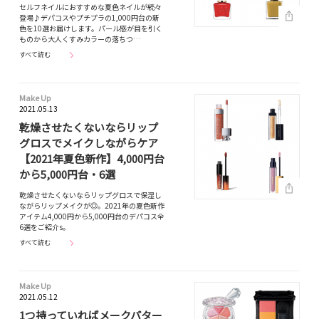
セルフネイルにおすすめな夏色ネイルが続々
登場♪デパコスやプチプラの1,000円台の新
色を10選お届けします。パール感が目を引く
ものから大人くすみカラーの落ちつ…
すべて読む
Make Up
2021.05.13
乾燥させたくないならリップ
グロスでメイクしながらケア
【2021年夏色新作】4,000円台
から5,000円台・6選
乾燥させたくないならリップグロスで保湿し
ながらリップメイクが◎。2021年の夏色新作
アイテム4,000円から5,000円台のデパコス全
6選をご紹介s。
すべて読む
Make Up
2021.05.12
1つ持っていればメークパター