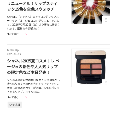
リニューアル！リップスティ
ック15色を全色スウォッチ
CHANEL（シャネル）のアイコン的リップス
ティック「ルージュ ココ」がリニューアルし
て、2026年3月20日（金）より新たに発売さ
れます。圧巻の全15色のバ…
すべて読む
Make Up
2025.05.02
シャネル2025夏コスメ｜レ ベ
ージュの新色や大人気リップ
の限定色など本日発売！
シャネルの夏新色は本日発売！ 今回は昼から
夜へ移りゆく空の色と光をドラマティックに
表現した煌めきカラーが沢山。人気のパレッ
トからリップ、ネイルなど。
すべて読む
シャネル