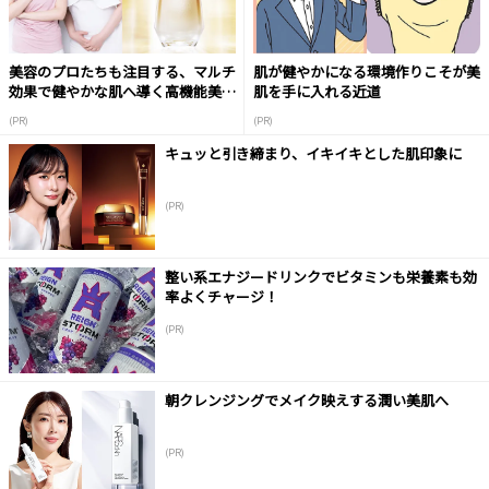
美容のプロたちも注目する、マルチ
肌が健やかになる環境作りこそが美
効果で健やかな肌へ導く高機能美容
肌を手に入れる近道
液
(PR)
(PR)
キュッと引き締まり、イキイキとした肌印象に
(PR)
整い系エナジードリンクでビタミンも栄養素も効
率よくチャージ！
(PR)
朝クレンジングでメイク映えする潤い美肌へ
(PR)