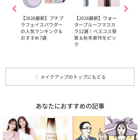
すみ
【2026最新】プチプ
【2026最新】ウォー
【20
化が
ラフェイスパウダー
タープルーフマスカ
向け
グラ
の人気ランキング＆
ラ12選！ベスコス受
選！
ァン
おすすめ7選
賞＆秋冬新作をピッ
ら厳
ク
メイクアップのトップにもどる
あなたにおすすめの記事