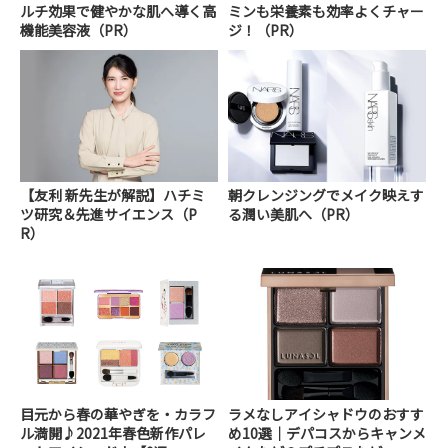
ルチ効果で健やかな肌へ導く高
ミンも栄養素も効率よくチャー
機能美容液（PR）
ジ！（PR）
【友利 新先生が解説】ハチミ
朝クレンジングでメイク映えす
ツ研究＆先進サイエンス（P
る潤い美肌へ（PR）
R）
目元から春の華やぎを・カラフ
ラメなしアイシャドウのおすす
ル満開♪2021年春色新作パレ
め10選｜デパコスからキャンメ