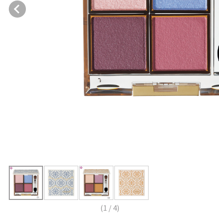
(
1
/
4
)