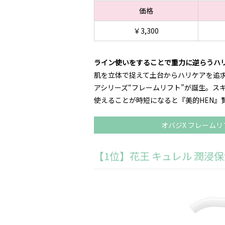
価格
￥3,300
ライン使いをすることで重力に逆らうハ
肌を立体で捉えて土台からハリケアを追求
アシリーズ“フレームリフト”が誕生。ス
使えることが時短になると『美的HEN』
オバジX フレーム
【1位】花王 キュレル 潤浸