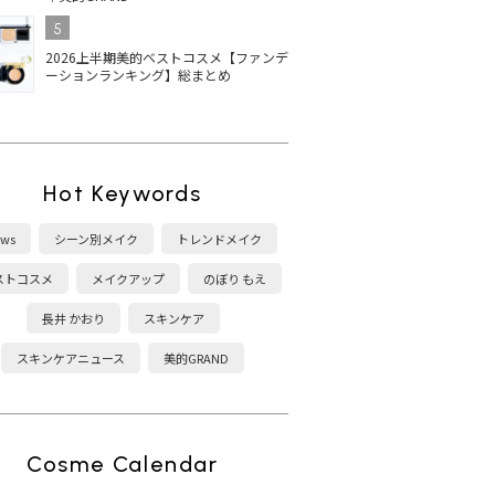
5
2026上半期美的ベストコスメ【ファンデ
ーションランキング】総まとめ
Hot Keywords
ws
シーン別メイク
トレンドメイク
ストコスメ
メイクアップ
のぼり もえ
長井 かおり
スキンケア
スキンケアニュース
美的GRAND
Cosme Calendar