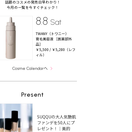
話題のコスメの発売日早わかり！
今月の一覧を今すぐチェック！
8.8
Sat
TWANY（トワニー）
育毛美容液 ［医薬部外
品］
￥5,500 / ￥5,280（レフ
ィル）
へ
Cosme Calendar
Present
SUQQUの大人気艶肌
ファンデを50人にプ
レゼント！｜美的