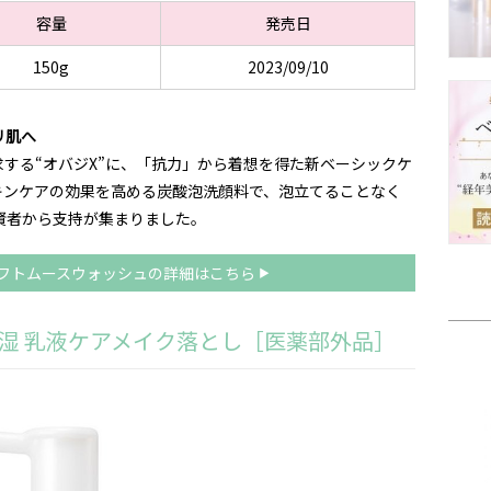
容量
発売日
150g
2023/09/10
リ肌へ
する“オバジX”に、「抗力」から着想を得た新ベーシックケ
キンケアの効果を高める炭酸泡洗顔料で、泡立てることなく
賢者から支持が集まりました。
リフトムースウォッシュの詳細はこちら
保湿 乳液ケアメイク落とし［医薬部外品］