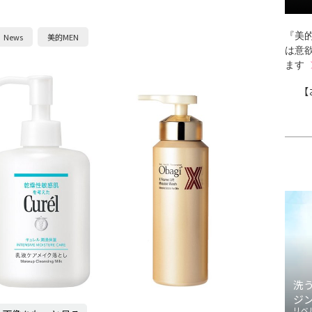
『美的
News
美的MEN
は意
ます
【
洗
ジ
リベ