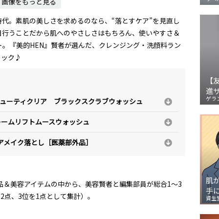
画像をもっと見る
代。素肌の美しさを求めるのなら、“落とすケア”を見直し
日行うことだから肌へのやさしさはもちろん、使いやすさ＆
。『美的HEN』賢者が選んだ、クレンジング・洗顔料ラン
ェック♪
【
進
ゲラ
ビューティクリア ブラックスクラブウォッシュ
フレームリフトムースウォッシュ
ケアメイク落とし［医薬部外品］
肌
粧品＆美容アイテムの中から、美容賢者と編集部員が総合1～3
手
2点、3位を1点として集計）。
資生