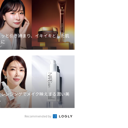
ュッと引き締まり、イキイキとした肌
象に
ン
クレンジングでメイク映えする潤い美
へ
Recommended by