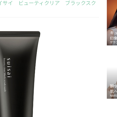
イサイ ビューティクリア ブラックスク
キ
印
ゲラ
朝
肌
NARS