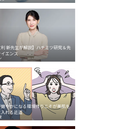
友利 新先生が解説】ハチミツ研究＆先
サイエンス
ン
が健やかになる環境作りこそが美肌を
に入れる近道
堂