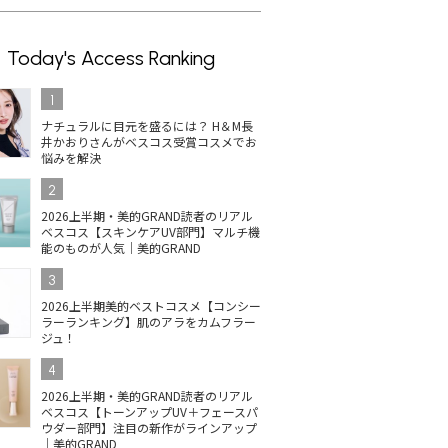
Today's Access Ranking
1
ナチュラルに目元を盛るには？ H＆M長
井かおりさんがベスコス受賞コスメでお
悩みを解決
2
2026上半期・美的GRAND読者のリアル
ベスコス【スキンケアUV部門】マルチ機
能のものが人気｜美的GRAND
3
2026上半期美的ベストコスメ【コンシー
ラーランキング】肌のアラをカムフラー
ジュ！
4
2026上半期・美的GRAND読者のリアル
ベスコス【トーンアップUV＋フェースパ
ウダー部門】注目の新作がラインアップ
｜美的GRAND