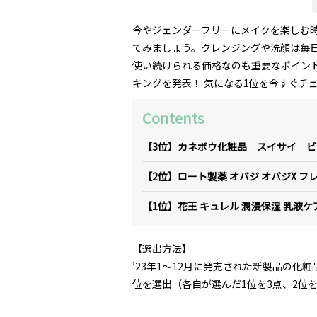
今やジェンダーフリーにメイクを楽しむ時
てみましょう。クレンジングや洗顔は毎
使い続けられる価格なのも重要なポイント
キングを発表！ 気になる1位を今すぐチ
Contents
【3位】カネボウ化粧品 スイサイ 
【2位】ロート製薬 オバジ オバジX 
【1位】花王 キュレル 潤浸保湿 乳液
【選出方法】
’23年1～12月に発売された新製品の化
位を選出（各自が選んだ1位を3点、2位を