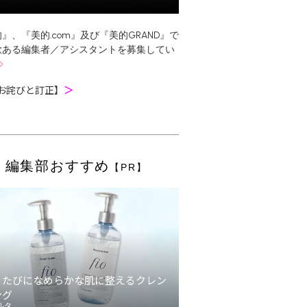
』、『美的.com』及び『美的GRAND』で
欲ある編集者／アシスタントを募集してい
お詫びと訂正】
＞
編集部おすすめ
【PR】
うたびになめらかな肌に整えるクレン
ング
ルタ