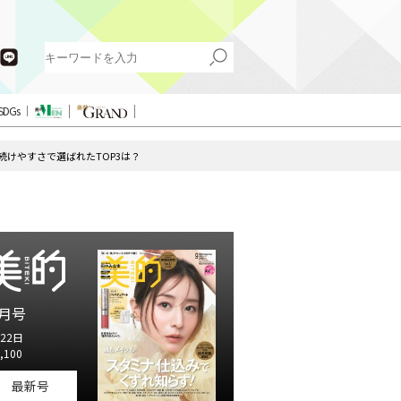
SDGs
続けやすさで選ばれたTOP3は？
月号
22日
,100
最新号