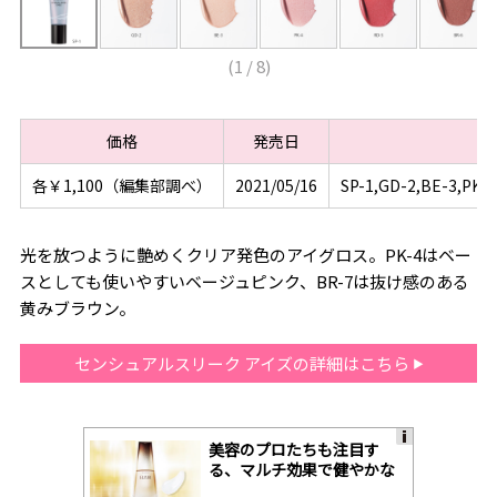
(
1
/
8
)
価格
発売日
各￥1,100（編集部調べ）
2021/05/16
SP-1,GD-2,BE-3,PK-
光を放つように艶めくクリア発色のアイグロス。PK-4はベー
スとしても使いやすいベージュピンク、BR-7は抜け感のある
黄みブラウン。
センシュアルスリーク アイズの詳細はこちら
美容のプロたちも注目す
A
る、マルチ効果で健やかな
ds
肌へ導く高機能美容液
by