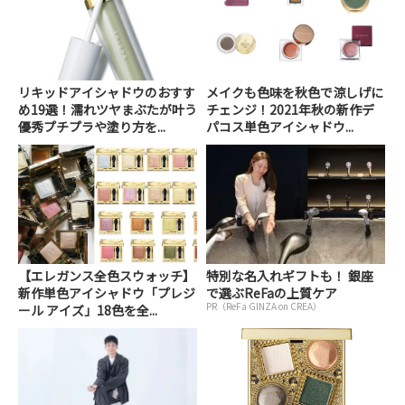
リキッドアイシャドウのおすす
メイクも色味を秋色で涼しげに
め19選！濡れツヤまぶたが叶う
チェンジ！2021年秋の新作デ
優秀プチプラや塗り方を...
パコス単色アイシャドウ...
【エレガンス全色スウォッチ】
特別な名入れギフトも！ 銀座
新作単色アイシャドウ「プレジ
で選ぶReFaの上質ケア
PR（ReFa GINZA on CREA）
ール アイズ」18色を全...