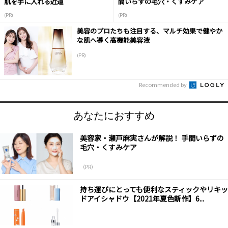
肌を手に入れる近道
間いらずの毛穴・くすみケア
(PR)
(PR)
美容のプロたちも注目する、マルチ効果で健やか
な肌へ導く高機能美容液
(PR)
Recommended by
あなたにおすすめ
美容家・瀬戸麻実さんが解説！ 手間いらずの
毛穴・くすみケア
（PR）
持ち運びにとっても便利なスティックやリキッ
ドアイシャドウ【2021年夏色新作】6...