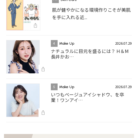
肌が健やかになる環境作りこそが美肌
を手に入れる近...
2026.07.29
4
Make Up
ナチュラルに目元を盛るには？ H＆M
長井かお…
2026.07.29
5
Make Up
いつもベージュアイシャドウ、を卒
業！ワンアイ…