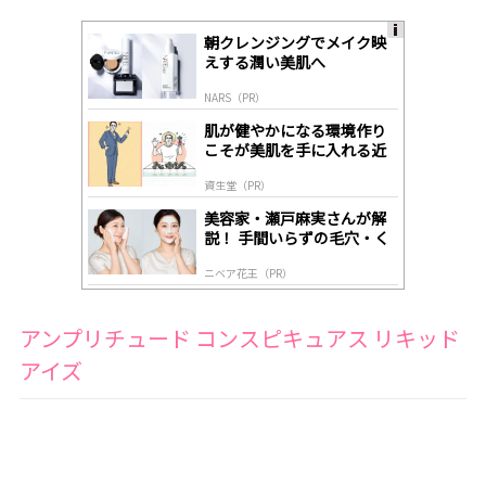
朝クレンジングでメイク映
A
えする潤い美肌へ
ds
by
NARS（PR）
lo
gl
肌が健やかになる環境作り
y
こそが美肌を手に入れる近
道
資生堂（PR）
美容家・瀬戸麻実さんが解
説！ 手間いらずの毛穴・く
すみケア
ニベア花王（PR）
アンプリチュード コンスピキュアス リキッド
アイズ