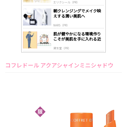
エリクシール（PR）
lo
gl
朝クレンジングでメイク映
y
えする潤い美肌へ
NARS（PR）
肌が健やかになる環境作り
こそが美肌を手に入れる近
道
資生堂（PR）
コフレドール アクアシャインミニシャドウ