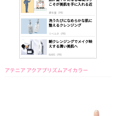
A
こそが美肌を手に入れる近
ds
道
by
資生堂（PR）
lo
gl
洗うたびになめらかな肌に
y
整えるクレンジング
リベルタ（PR）
朝クレンジングでメイク映
えする潤い美肌へ
NARS（PR）
アテニア アクアプリズムアイカラー