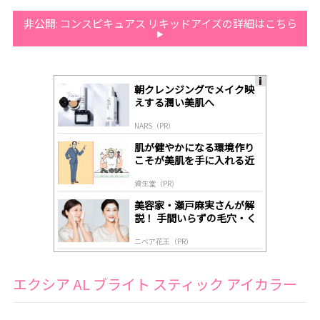
非公開: コンスピキュアス リキッドアイズの詳細はこちら
朝クレンジングでメイク映
A
えする潤い美肌へ
ds
by
NARS（PR）
lo
gl
肌が健やかになる環境作り
y
こそが美肌を手に入れる近
道
資生堂（PR）
美容家・瀬戸麻実さんが解
説！ 手間いらずの毛穴・く
すみケア
ニベア花王（PR）
エクシア AL ブライト スティック アイカラー