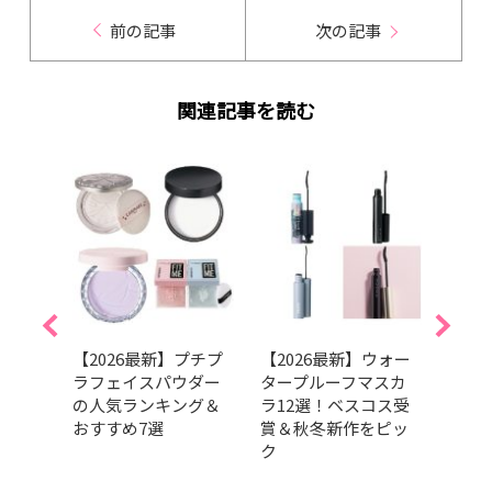
前の記事
次の記事
関連記事を読む
すみ
【2026最新】プチプ
【2026最新】ウォー
【20
化が
ラフェイスパウダー
タープルーフマスカ
向け
グラ
の人気ランキング＆
ラ12選！ベスコス受
選！
ァン
おすすめ7選
賞＆秋冬新作をピッ
ら厳
ク