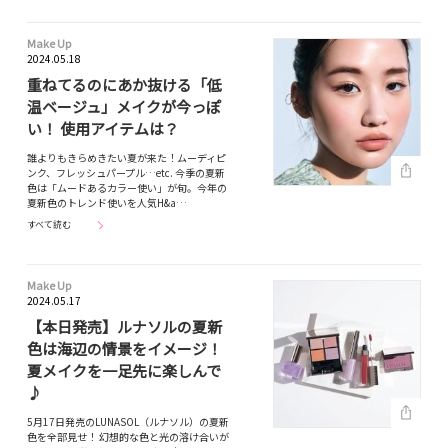
Make Up
2024.05.18
重ねてるのにあか抜ける「低
温ベージュ」メイクが今っぽ
い！ 使用アイテムは？
誰よりもきらめきたい夏が来た！ムーディピ
ンク、フレッシュパープル…etc. 今季の夏新
色は「ムードあるカラー使い」が旬。今年の
夏新色のトレンド使いを人気H&a…
すべて読む
Make Up
2024.05.17
【本日発売】ルナソルの夏新
色は海辺の情景をイメージ！
夏メイクを一足先に楽しんで
♪
5月17日発売のLUNASOL（ルナソル）の夏新
色を全部見せ！ 幻想的な色と光の溶け合いが