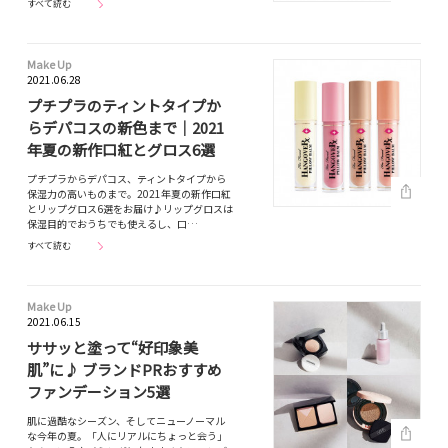
すべて読む
Make Up
2021.06.28
プチプラのティントタイプか
らデパコスの新色まで｜2021
年夏の新作口紅とグロス6選
プチプラからデパコス、ティントタイプから
保湿力の高いものまで。2021年夏の新作口紅
とリップグロス6選をお届け♪リップグロスは
保湿目的でおうちでも使えるし、口…
すべて読む
Make Up
2021.06.15
ササッと塗って“好印象美
肌”に♪ ブランドPRおすすめ
ファンデーション5選
肌に過酷なシーズン、そしてニューノーマル
な今年の夏。「人にリアルにちょっと会う」