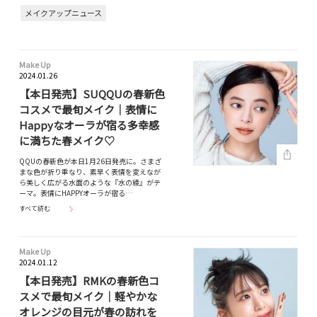
メイクアップニュース
Make Up
2024.01.26
【本日発売】SUQQUの春新色
コスメで最旬メイク｜表情に
Happyなオーラが宿る多幸感
に満ちた春メイク♡
QQUの春新色が本日1月26日発売に。さまざ
まな色が折り重なり、素早く表情を変えなが
ら美しく広がる水面のような『水の綾』がテ
ーマ。表情にHAPPYオーラが宿る…
すべて読む
Make Up
2024.01.12
【本日発売】RMKの春新色コ
スメで最旬メイク｜軽やかな
オレンジの目元が春の訪れを