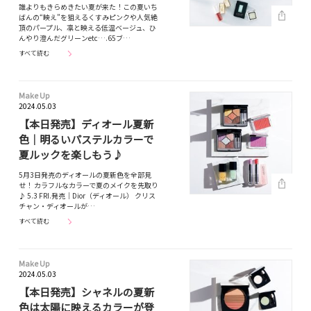
誰よりもきらめきたい夏が来た！この夏いち
ばんの“映え”を狙えるくすみピンクや人気絶
頂のパープル、凛と映える低温ベージュ、ひ
んやり澄んだグリーンetc….65ブ…
すべて読む
Make Up
2024.05.03
【本日発売】ディオール夏新
色｜明るいパステルカラーで
夏ルックを楽しもう♪
5月3日発売のディオールの夏新色を全部見
せ！ カラフルなカラーで夏のメイクを先取り
♪ 5.3 FRI.発売｜Dior（ディオール） クリス
チャン・ディオールが…
すべて読む
Make Up
2024.05.03
【本日発売】シャネルの夏新
色は太陽に映えるカラーが登