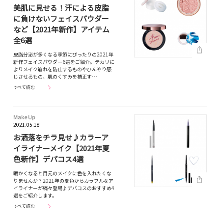
美肌に見せる！汗による皮脂
に負けないフェイスパウダー
など【2021年新作】アイテム
全6選
皮脂分泌が多くなる季節にぴったりの2021年
新作フェイスパウダー6選をご紹介。テカリに
よりメイク崩れを防止するものやひんやり感
じさせるもの、肌のくすみを補正す…
すべて読む
Make Up
2021.05.18
お洒落をチラ見せ♪カラーア
イライナーメイク【2021年夏
色新作】デパコス4選
暖かくなると目元のメイクに色を入れたくな
りませんか？2021年の夏色からカラフルなア
イライナーが続々登場♪デパコスのおすすめ4
選をご紹介します。
すべて読む