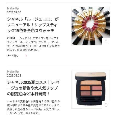
Make Up
2026.02.20
シャネル「ルージュ ココ」が
リニューアル！リップスティ
ック15色を全色スウォッチ
CHANEL（シャネル）のアイコン的リップス
ティック「ルージュ ココ」がリニューアルし
て、2026年3月20日（金）より新たに発売さ
れます。圧巻の全15色のバ…
すべて読む
Make Up
2025.05.02
シャネル2025夏コスメ｜レ ベ
ージュの新色や大人気リップ
の限定色など本日発売！
シャネルの夏新色は本日発売！ 今回は昼から
夜へ移りゆく空の色と光をドラマティックに
表現した煌めきカラーが沢山。人気のパレッ
トからリップ、ネイルなど。