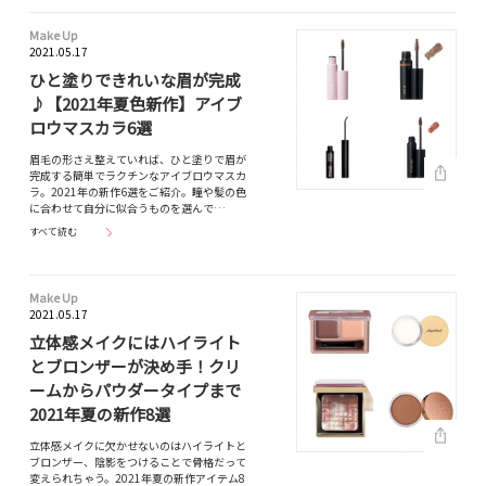
Make Up
2021.05.17
ひと塗りできれいな眉が完成
♪【2021年夏色新作】アイブ
ロウマスカラ6選
眉毛の形さえ整えていれば、ひと塗りで眉が
完成する簡単でラクチンなアイブロウマスカ
ラ。2021年の新作6選をご紹介。瞳や髪の色
に合わせて自分に似合うものを選んで…
すべて読む
Make Up
2021.05.17
立体感メイクにはハイライト
とブロンザーが決め手！クリ
ームからパウダータイプまで
2021年夏の新作8選
立体感メイクに欠かせないのはハイライトと
ブロンザー、陰影をつけることで骨格だって
変えられちゃう。2021年夏の新作アイテム8