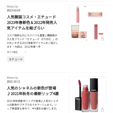
Make Up
2023.02.03
人気韓国コスメ・エチュード
2023年春新色＆2022年発売人
気アイテムを総ざらい
コスパ抜群なのにカラバリも豊富♪韓国発の
大人気ブランド「エチュード（ETUDE）」の
かわいすぎる2022年新作アイテムをご紹介し
ます！今回は、2022年夏〜冬…
すべて読む
エチュード
Make Up
2021.10.11
人気のシャネルの新色が登場
♪2021年秋冬の最新リップ4選
2021年秋色新作リップが登場♪人気のシャネ
ルの新色やプチプラのマキアージュまで。リ
ップ美容液も併せて、全4選をお届けします。