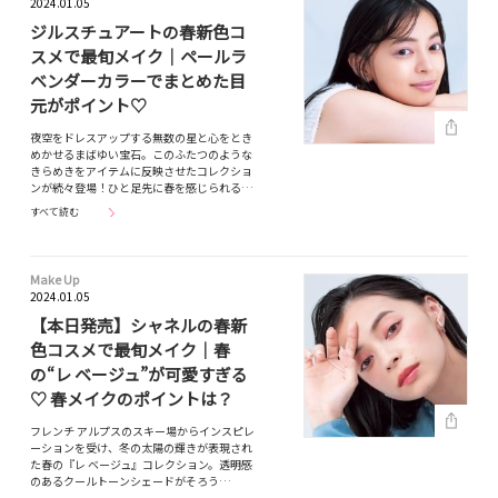
2024.01.05
ジルスチュアートの春新色コ
スメで最旬メイク｜ペールラ
ベンダーカラーでまとめた目
元がポイント♡
夜空をドレスアップする無数の星と心をとき
めかせるまばゆい宝石。このふたつのような
きらめきをアイテムに反映させたコレクショ
ンが続々登場！ひと足先に春を感じられる…
すべて読む
Make Up
2024.01.05
【本日発売】シャネルの春新
色コスメで最旬メイク｜春
の“レ ベージュ”が可愛すぎる
♡ 春メイクのポイントは？
フレンチ アルプスのスキー場からインスピレ
ーションを受け、冬の太陽の輝きが表現され
た春の『レ ベージュ』コレクション。透明感
のあるクールトーンシェードがそろう…