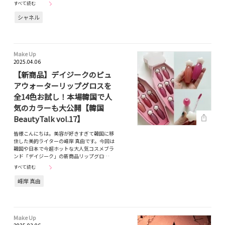
すべて読む
シャネル
Make Up
2025.04.06
【新商品】デイジークのピュ
アウォーターリップグロスを
全14色お試し！本場韓国で人
気のカラーも大公開【韓国
BeautyTalk vol.17】
皆様こんにちは。美容が好きすぎて韓国に移
住した美的ライターの峰岸 真由です。今回は
韓国や日本で今超ホットな大人気コスメブラ
ンド「デイジーク」の新商品リップグロ…
すべて読む
峰岸 真由
Make Up