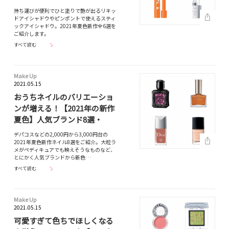
持ち運びが便利でひと塗りで艶が出るリキッ
ドアイシャドウやピンポントで使えるスティ
ックアイシャドウ。2021年夏色新作全6選を
ご紹介します。
すべて読む
Make Up
2021.05.15
おうちネイルのバリエーショ
ンが増える！【2021年の新作
夏色】人気ブランド8選・
デパコスなどの2,000円から3,000円台の
2021年夏色新作ネイル8選をご紹介。大粒ラ
メがペディキュアでも映えそうなものなど、
とにかく人気ブランドから新色…
すべて読む
Make Up
2021.05.15
可愛すぎて色ちでほしくなる