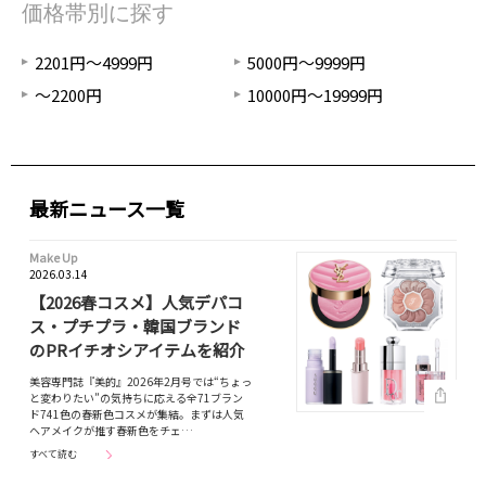
価格帯別に探す
2201円～4999円
5000円～9999円
～2200円
10000円～19999円
最新ニュース一覧
Make Up
2026.03.14
【2026春コスメ】人気デパコ
ス・プチプラ・韓国ブランド
のPRイチオシアイテムを紹介
美容専門誌『美的』2026年2月号では“ちょっ
と変わりたい”の気持ちに応える全71ブラン
ド741色の春新色コスメが集結。まずは人気
ヘアメイクが推す春新色をチェ…
すべて読む