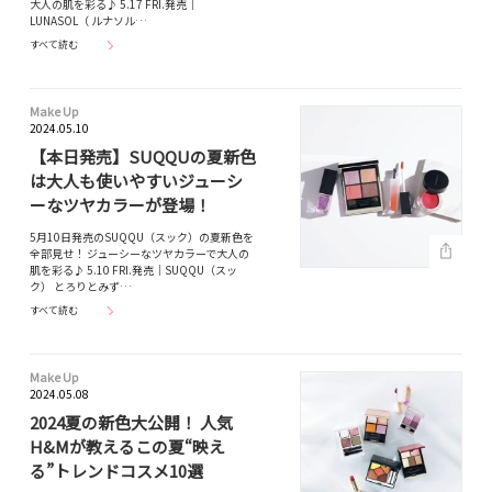
大人の肌を彩る♪ 5.17 FRI.発売｜
LUNASOL（ ルナソル…
すべて読む
Make Up
2024.05.10
【本日発売】SUQQUの夏新色
は大人も使いやすいジューシ
ーなツヤカラーが登場！
5月10日発売のSUQQU（スック）の夏新色を
全部見せ！ ジューシーなツヤカラーで大人の
肌を彩る♪ 5.10 FRI.発売｜SUQQU（スッ
ク） とろりとみず…
すべて読む
Make Up
2024.05.08
2024夏の新色大公開！ 人気
H&Mが教えるこの夏“映え
る”トレンドコスメ10選