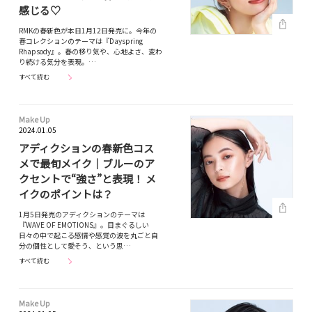
感じる♡
RMKの春新色が本日1月12日発売に。今年の
春コレクションのテーマは『Dayspring
Rhapsody』。春の移り気や、心地よさ、変わ
り続ける気分を表現。…
すべて読む
Make Up
2024.01.05
アディクションの春新色コス
メで最旬メイク｜ブルーのア
クセントで“強さ”と表現！ メ
イクのポイントは？
1月5日発売のアディクションのテーマは
『WAVE OF EMOTIONS』。目まぐるしい
日々の中で起こる感情や感覚の波を丸ごと自
分の個性として愛そう、という思…
すべて読む
Make Up