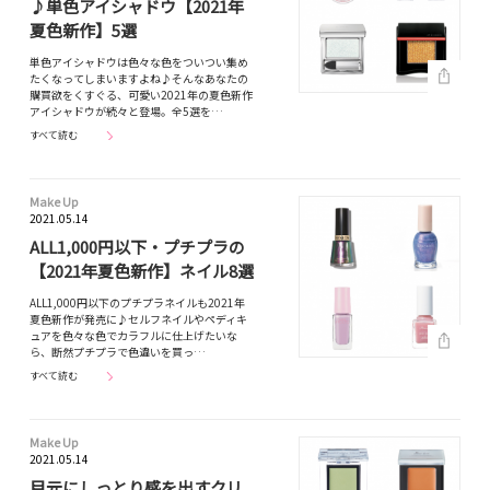
♪単色アイシャドウ【2021年
夏色新作】5選
単色アイシャドウは色々な色をついつい集め
たくなってしまいますよね♪そんなあなたの
購買欲をくすぐる、可愛い2021年の夏色新作
アイシャドウが続々と登場。全5選を…
すべて読む
Make Up
2021.05.14
ALL1,000円以下・プチプラの
【2021年夏色新作】ネイル8選
ALL1,000円以下のプチプラネイルも2021年
夏色新作が発売に♪セルフネイルやペディキ
ュアを色々な色でカラフルに仕上げたいな
ら、断然プチプラで色違いを買っ…
すべて読む
Make Up
2021.05.14
目元にしっとり感を出すクリ