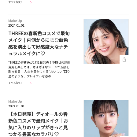
すべて読む
Make Up
2024.01.01
THREEの春新色コスメで最旬
メイク｜内側からにじむ血色
感を演出して好感度大なナチ
ュラルメイクに♡
THREEの春新色が1月1日発売！予期せぬ路線
変更を楽しめば、さまざまなシーンが五感を
膨ませる！ 人生を豊かにする“おいしい”回り
道のような、プレイフルな春の…
すべて読む
Make Up
2024.01.01
【本日発売】ディオールの春
新色コスメで最旬メイク｜お
気に入りのリップがきっと見
つかる豊富なカラバリ♡