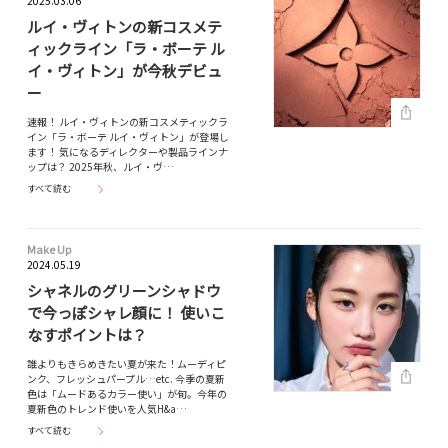
2025.03.06
ルイ・ヴィトンの新コスメテ
ィックライン「ラ・ボーテ ル
イ・ヴィトン」が今秋デビュ
ー
速報！ ルイ・ヴィトンの新コスメティックラ
イン「ラ・ボーテ ルイ・ヴィトン」が登場し
ます！ 気になるディレクターや製品ラインナ
ップは？ 2025年秋、ルイ・ヴ…
すべて読む
Make Up
2024.05.19
シャネルのグリーンシャドウ
で今っぽシャレ顔に！ 使いこ
なすポイントは？
誰よりもきらめきたい夏が来た！ムーディピ
ンク、フレッシュパープル…etc. 今季の夏新
色は「ムードあるカラー使い」が旬。今年の
夏新色のトレンド使いを人気H&a…
すべて読む