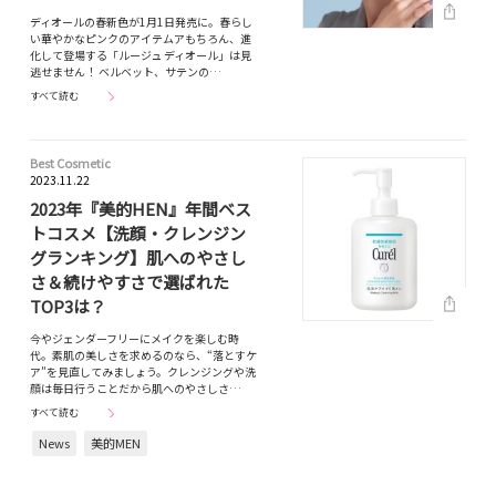
ディオールの春新色が1月1日発売に。春らし
い華やかなピンクのアイテムアもちろん、進
化して登場する「ルージュ ディオール」は見
逃せません！ ベルベット、サテンの…
すべて読む
Best Cosmetic
2023.11.22
2023年『美的HEN』年間ベス
トコスメ【洗顔・クレンジン
グランキング】肌へのやさし
さ＆続けやすさで選ばれた
TOP3は？
今やジェンダーフリーにメイクを楽しむ時
代。素肌の美しさを求めるのなら、“落とすケ
ア”を見直してみましょう。クレンジングや洗
顔は毎日行うことだから肌へのやさしさ…
すべて読む
News
美的MEN