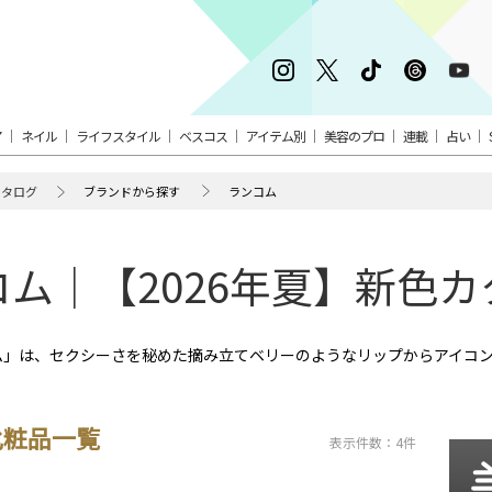
ア
ネイル
ライフスタイル
ベスコス
アイテム別
美容のプロ
連載
占い
カタログ
ブランドから探す
ランコム
コム｜【2026年夏】新色カ
コム」は、セクシーさを秘めた摘み立てベリーのようなリップからアイコ
化粧品一覧
表示件数：4件