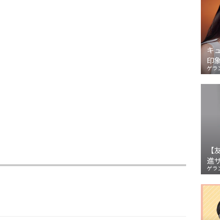
キ
印
ゲラ
【
進
ゲラ