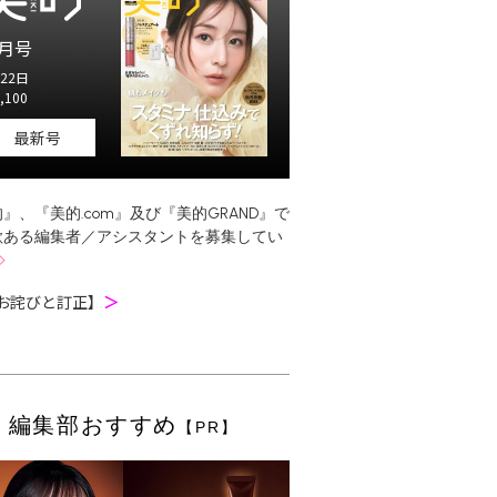
月号
22日
,100
最新号
』、『美的.com』及び『美的GRAND』で
欲ある編集者／アシスタントを募集してい
お詫びと訂正】
＞
編集部おすすめ
【PR】