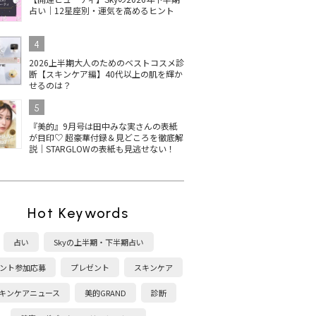
占い｜12星座別・運気を高めるヒント
4
2026上半期大人のためのベストコスメ診
断【スキンケア編】40代以上の肌を輝か
せるのは？
5
『美的』9月号は田中みな実さんの表紙
が目印♡ 超豪華付録＆見どころを徹底解
説｜STARGLOWの表紙も見逃せない！
Hot Keywords
占い
Skyの上半期・下半期占い
ント参加応募
プレゼント
スキンケア
キンケアニュース
美的GRAND
診断