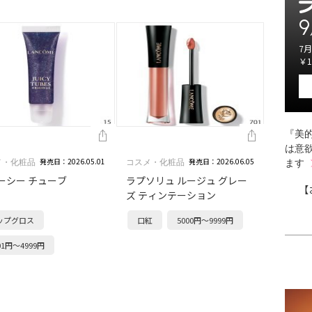
9
7月
￥1
『美的
は意
発売日：2026.05.01
発売日：2026.06.05
メ・化粧品
コスメ・化粧品
ます
ーシー チューブ
ラプソリュ ルージュ グレー
【
ズ ティンテーション
ップグロス
口紅
5000円～9999円
01円～4999円