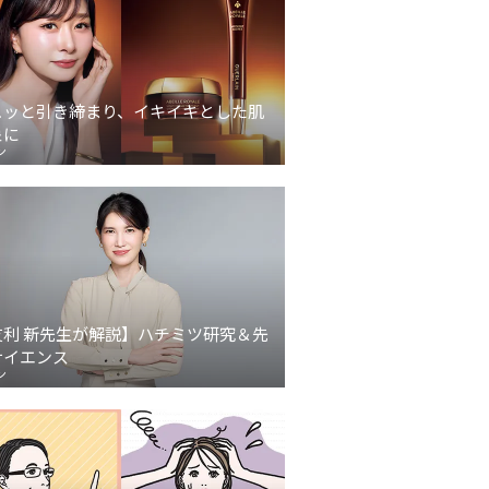
ュッと引き締まり、イキイキとした肌
象に
ン
友利 新先生が解説】ハチミツ研究＆先
サイエンス
ン