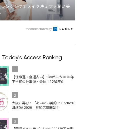
クレンジングでメイク映えする潤い美
へ
Recommended by
Today's Access Ranking
1
【仕事運・金運占い】Skyが占う2026年
下半期の仕事運・金運｜12星座別
2
大阪に再び！「あいたい美的 in HANKYU
UMEDA 2026」参加応募開始！
3
【開運ビューティ】Skyの2026年下半期