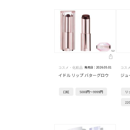
発売日：2026.05.01
コスメ・化粧品
コス
イドル リップ バターグロウ
ジュ
口紅
5000円～9999円
リ
22