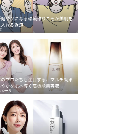
が健やかになる環境作りこそが美肌を
に入れる近道
堂
容のプロたちも注目する、マルチ効果
健やかな肌へ導く高機能美容液
クシール