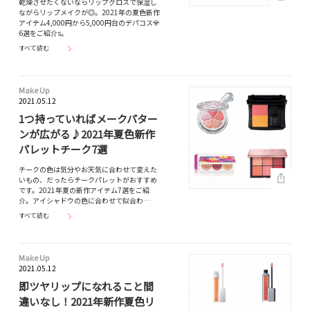
乾燥させたくないならリップグロスで保湿し
ながらリップメイクが◎。2021年の夏色新作
アイテム4,000円から5,000円台のデパコス全
6選をご紹介s。
すべて読む
Make Up
2021.05.12
1つ持っていればメークパター
ンが広がる♪2021年夏色新作
パレットチーク7選
チークの色は気分やお天気に合わせて変えた
いもの、だったらチークパレットがおすすめ
です。2021年夏の新作アイテム7選をご紹
介。アイシャドウの色に合わせて似合わ…
すべて読む
Make Up
2021.05.12
即ツヤリップになれること間
違いなし！2021年新作夏色リ