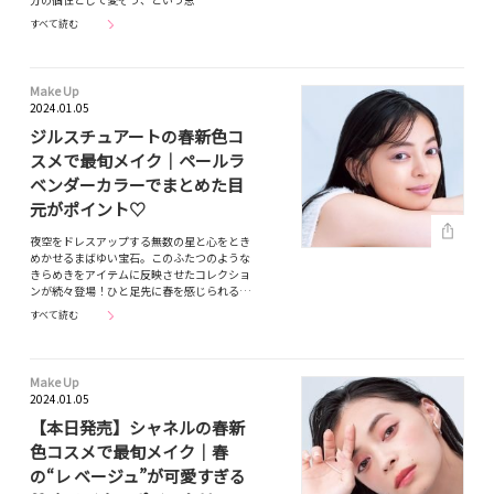
すべて読む
Make Up
2024.01.05
ジルスチュアートの春新色コ
スメで最旬メイク｜ペールラ
ベンダーカラーでまとめた目
元がポイント♡
夜空をドレスアップする無数の星と心をとき
めかせるまばゆい宝石。このふたつのような
きらめきをアイテムに反映させたコレクショ
ンが続々登場！ひと足先に春を感じられる…
すべて読む
Make Up
2024.01.05
【本日発売】シャネルの春新
色コスメで最旬メイク｜春
の“レ ベージュ”が可愛すぎる