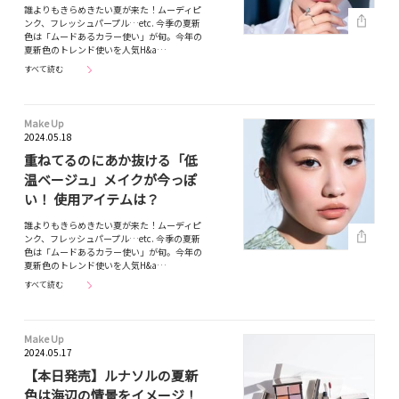
誰よりもきらめきたい夏が来た！ムーディピ
ンク、フレッシュパープル…etc. 今季の夏新
色は「ムードあるカラー使い」が旬。今年の
夏新色のトレンド使いを人気H&a…
すべて読む
Make Up
2024.05.18
重ねてるのにあか抜ける「低
温ベージュ」メイクが今っぽ
い！ 使用アイテムは？
誰よりもきらめきたい夏が来た！ムーディピ
ンク、フレッシュパープル…etc. 今季の夏新
色は「ムードあるカラー使い」が旬。今年の
夏新色のトレンド使いを人気H&a…
すべて読む
Make Up
2024.05.17
【本日発売】ルナソルの夏新
色は海辺の情景をイメージ！