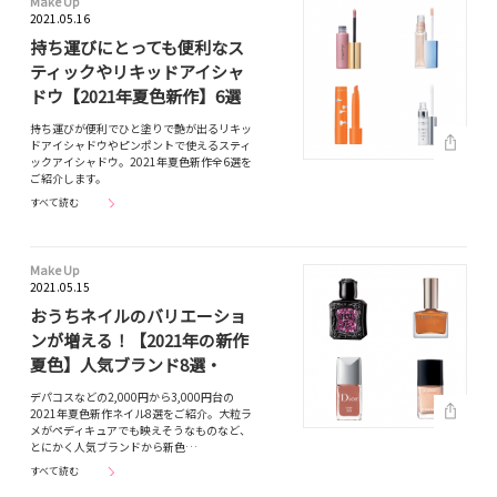
Make Up
2021.05.16
持ち運びにとっても便利なス
ティックやリキッドアイシャ
ドウ【2021年夏色新作】6選
持ち運びが便利でひと塗りで艶が出るリキッ
ドアイシャドウやピンポントで使えるスティ
ックアイシャドウ。2021年夏色新作全6選を
ご紹介します。
すべて読む
Make Up
2021.05.15
おうちネイルのバリエーショ
ンが増える！【2021年の新作
夏色】人気ブランド8選・
デパコスなどの2,000円から3,000円台の
2021年夏色新作ネイル8選をご紹介。大粒ラ
メがペディキュアでも映えそうなものなど、
とにかく人気ブランドから新色…
すべて読む