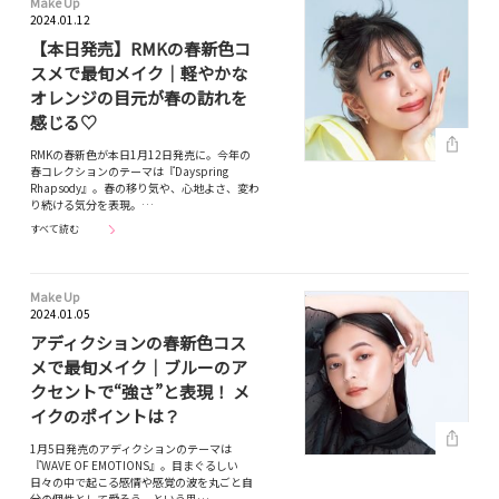
Make Up
2024.01.12
【本日発売】RMKの春新色コ
スメで最旬メイク｜軽やかな
オレンジの目元が春の訪れを
感じる♡
RMKの春新色が本日1月12日発売に。今年の
春コレクションのテーマは『Dayspring
Rhapsody』。春の移り気や、心地よさ、変わ
り続ける気分を表現。…
すべて読む
Make Up
2024.01.05
アディクションの春新色コス
メで最旬メイク｜ブルーのア
クセントで“強さ”と表現！ メ
イクのポイントは？
1月5日発売のアディクションのテーマは
『WAVE OF EMOTIONS』。目まぐるしい
日々の中で起こる感情や感覚の波を丸ごと自
分の個性として愛そう、という思…