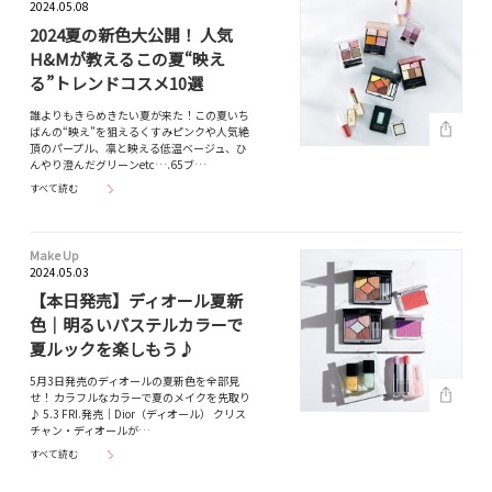
2024.05.08
2024夏の新色大公開！ 人気
H&Mが教えるこの夏“映え
る”トレンドコスメ10選
誰よりもきらめきたい夏が来た！この夏いち
ばんの“映え”を狙えるくすみピンクや人気絶
頂のパープル、凛と映える低温ベージュ、ひ
んやり澄んだグリーンetc….65ブ…
すべて読む
Make Up
2024.05.03
【本日発売】ディオール夏新
色｜明るいパステルカラーで
夏ルックを楽しもう♪
5月3日発売のディオールの夏新色を全部見
せ！ カラフルなカラーで夏のメイクを先取り
♪ 5.3 FRI.発売｜Dior（ディオール） クリス
チャン・ディオールが…
すべて読む