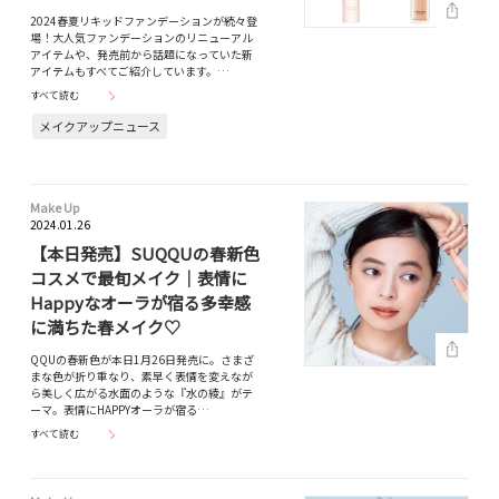
2024春夏リキッドファンデーションが続々登
場！大人気ファンデーションのリニューアル
アイテムや、発売前から話題になっていた新
アイテムもすべてご紹介しています。…
すべて読む
メイクアップニュース
Make Up
2024.01.26
【本日発売】SUQQUの春新色
コスメで最旬メイク｜表情に
Happyなオーラが宿る多幸感
に満ちた春メイク♡
QQUの春新色が本日1月26日発売に。さまざ
まな色が折り重なり、素早く表情を変えなが
ら美しく広がる水面のような『水の綾』がテ
ーマ。表情にHAPPYオーラが宿る…
すべて読む