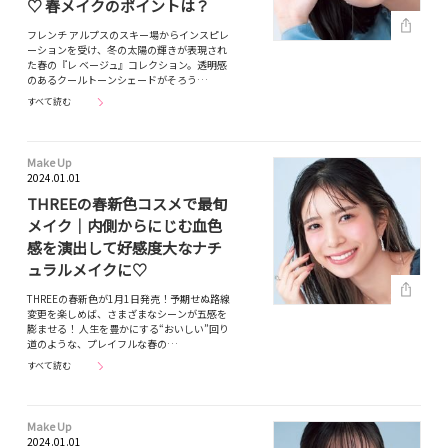
♡ 春メイクのポイントは？
フレンチ アルプスのスキー場からインスピレ
ーションを受け、冬の太陽の輝きが表現され
た春の『レ ベージュ』コレクション。透明感
のあるクールトーンシェードがそろう…
すべて読む
Make Up
2024.01.01
THREEの春新色コスメで最旬
メイク｜内側からにじむ血色
感を演出して好感度大なナチ
ュラルメイクに♡
THREEの春新色が1月1日発売！予期せぬ路線
変更を楽しめば、さまざまなシーンが五感を
膨ませる！ 人生を豊かにする“おいしい”回り
道のような、プレイフルな春の…
すべて読む
Make Up
2024.01.01