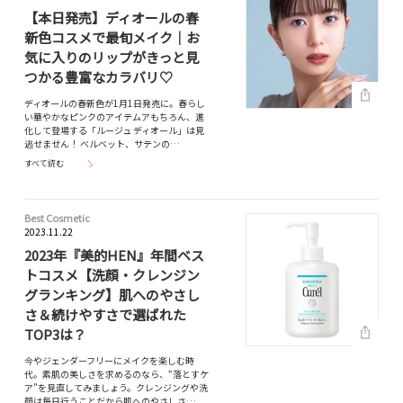
【本日発売】ディオールの春
新色コスメで最旬メイク｜お
気に入りのリップがきっと見
つかる豊富なカラバリ♡
ディオールの春新色が1月1日発売に。春らし
い華やかなピンクのアイテムアもちろん、進
化して登場する「ルージュ ディオール」は見
逃せません！ ベルベット、サテンの…
すべて読む
Best Cosmetic
2023.11.22
2023年『美的HEN』年間ベス
トコスメ【洗顔・クレンジン
グランキング】肌へのやさし
さ＆続けやすさで選ばれた
TOP3は？
今やジェンダーフリーにメイクを楽しむ時
代。素肌の美しさを求めるのなら、“落とすケ
ア”を見直してみましょう。クレンジングや洗
顔は毎日行うことだから肌へのやさしさ…