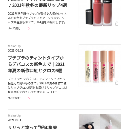
♪2021年秋冬の最新リップ4選
2021年秋色新作リップが登場♪人気のシャネ
ルの新色やプチプラのマキアージュまで。リ
ップ美容液も併せて、全4選をお届けします。
すべて読む
Make Up
2021.06.28
プチプラのティントタイプか
らデパコスの新色まで｜2021
年夏の新作口紅とグロス6選
プチプラからデパコス、ティントタイプから
保湿力の高いものまで。2021年夏の新作口紅
とリップグロス6選をお届け♪リップグロスは
保湿目的でおうちでも使えるし、口…
すべて読む
Make Up
2021.06.15
ササッと塗って“好印象美