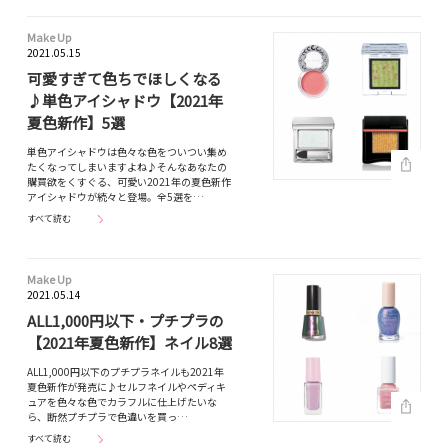
Make Up
2021.05.15
可愛すぎて色ちでほしくなる
♪単色アイシャドウ【2021年
夏色新作】5選
単色アイシャドウは色々な色をついつい集め
たくなってしまいますよね♪そんなあなたの
購買欲をくすぐる、可愛い2021年の夏色新作
アイシャドウが続々と登場。全5選を…
すべて読む
Make Up
2021.05.14
ALL1,000円以下・プチプラの
【2021年夏色新作】ネイル8選
ALL1,000円以下のプチプラネイルも2021年
夏色新作が発売に♪セルフネイルやペディキ
ュアを色々な色でカラフルに仕上げたいな
ら、断然プチプラで色違いを買っ…
すべて読む