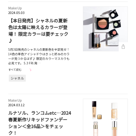
Make Up
2024.05.03
【本日発売】シャネルの夏新
色は太陽に映えるカラーが登
場！ 限定カラーは要チェック
♪
5月3日発売のシャネルの夏新色を全部見せ！
14色の単色アイシャドウはきっと好みのカラ
ーが見つかるはず♪ 限定のカラーマスカラも
必見です。 5.3 FRI.発…
すべて読む
シャネル
Make Up
2024.03.12
ルナソル、ランコムetc…2024
春夏新作リキッドファンデー
ション＜全16品＞をチェッ
ク！