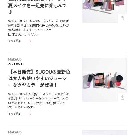
夏メイクを一足先に楽しんで
♪
5月17日発売のLUNASOL（ルナソル）の夏新
色を全部見せ！ 幻想的な色と光の溶け合いが
大人の肌を彩る♪ 5.17 FRI.発売｜
LUNASOL（ ルナソル…
すべて読む
Make Up
2024.05.10
【本日発売】SUQQUの夏新色
は大人も使いやすいジューシ
ーなツヤカラーが登場！
5月10日発売のSUQQU（スック）の夏新色を
全部見せ！ ジューシーなツヤカラーで大人の
肌を彩る♪ 5.10 FRI.発売｜SUQQU（スッ
ク） とろりとみず…
すべて読む
Make Up