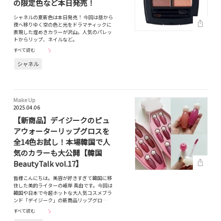
の限定色など本日発売！
シャネルの夏新色は本日発売！ 今回は昼から
夜へ移りゆく空の色と光をドラマティックに
表現した煌めきカラーが沢山。人気のパレッ
トからリップ、ネイルなど。
すべて読む
シャネル
Make Up
2025.04.06
【新商品】デイジークのピュ
アウォーターリップグロスを
全14色お試し！本場韓国で人
気のカラーも大公開【韓国
BeautyTalk vol.17】
皆様こんにちは。美容が好きすぎて韓国に移
住した美的ライターの峰岸 真由です。今回は
韓国や日本で今超ホットな大人気コスメブラ
ンド「デイジーク」の新商品リップグロ…
すべて読む