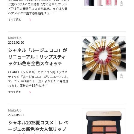
と変わりたい”の気持ちに応える全71ブラン
ド741色の春新色コスメが集結。まずは人気
ヘアメイクが推す春新色をチェ…
すべて読む
Make Up
2026.02.20
シャネル「ルージュ ココ」が
リニューアル！リップスティ
ック15色を全色スウォッチ
CHANEL（シャネル）のアイコン的リップス
ティック「ルージュ ココ」がリニューアルし
て、2026年3月20日（金）より新たに発売さ
れます。圧巻の全15色のバ…
すべて読む
Make Up
2025.05.02
シャネル2025夏コスメ｜レ ベ
ージュの新色や大人気リップ