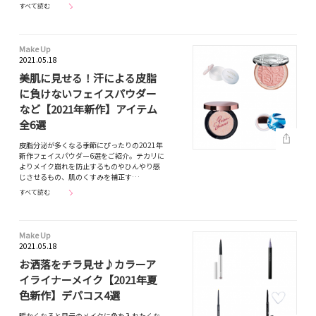
すべて読む
Make Up
2021.05.18
美肌に見せる！汗による皮脂
に負けないフェイスパウダー
など【2021年新作】アイテム
全6選
皮脂分泌が多くなる季節にぴったりの2021年
新作フェイスパウダー6選をご紹介。テカリに
よりメイク崩れを防止するものやひんやり感
じさせるもの、肌のくすみを補正す…
すべて読む
Make Up
2021.05.18
お洒落をチラ見せ♪カラーア
イライナーメイク【2021年夏
色新作】デパコス4選
暖かくなると目元のメイクに色を入れたくな