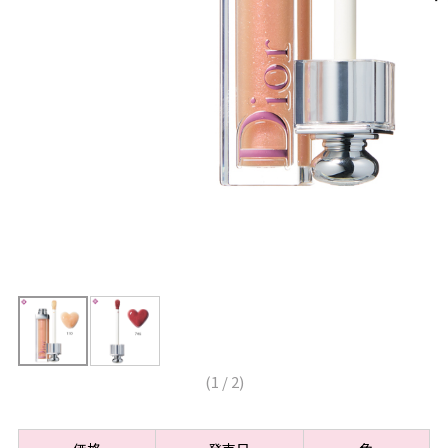
(
1
/
2
)