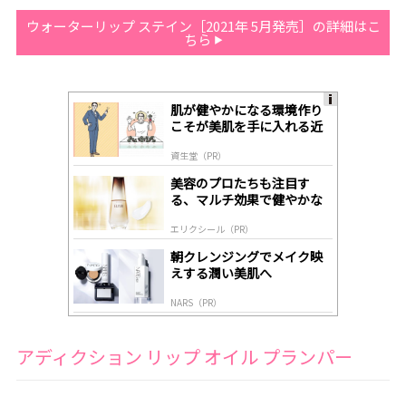
ウォーターリップ ステイン［2021年 5月発売］の詳細はこ
ちら
肌が健やかになる環境作り
A
こそが美肌を手に入れる近
ds
道
by
資生堂（PR）
lo
gl
美容のプロたちも注目す
y
る、マルチ効果で健やかな
肌へ導く高機能美容液
エリクシール（PR）
朝クレンジングでメイク映
えする潤い美肌へ
NARS（PR）
アディクション リップ オイル プランパー