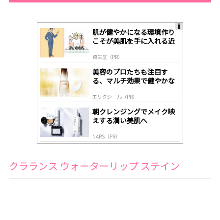
肌が健やかになる環境作り
A
こそが美肌を手に入れる近
ds
道
by
資生堂（PR）
lo
gl
美容のプロたちも注目す
y
る、マルチ効果で健やかな
肌へ導く高機能美容液
エリクシール（PR）
朝クレンジングでメイク映
えする潤い美肌へ
NARS（PR）
クラランス ウォーターリップ ステイン