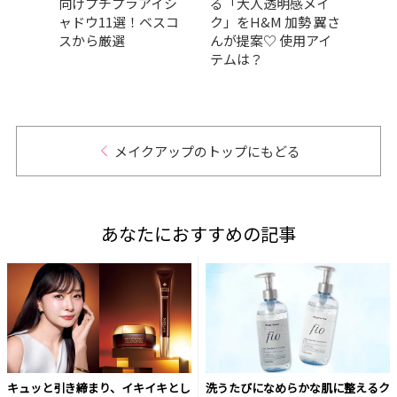
ブロ
向けプチプラアイシ
る「大人透明感メイ
GRA
200円
ャドウ11選！ベスコ
ク」をH&M 加勢 翼さ
ベス
すめ
スから厳選
んが提案♡ 使用アイ
部門
テムは？
肌の
だア
的GR
メイクアップのトップにもどる
あなたにおすすめの記事
キュッと引き締まり、イキイキとし
洗うたびになめらかな肌に整えるク