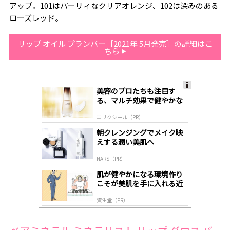
アップ。101はパーリィなクリアオレンジ、102は深みのある
ローズレッド。
リップ オイル プランパー［2021年 5月発売］の詳細はこ
ちら
美容のプロたちも注目す
A
る、マルチ効果で健やかな
ds
肌へ導く高機能美容液
by
エリクシール（PR）
lo
gl
朝クレンジングでメイク映
y
えする潤い美肌へ
NARS（PR）
肌が健やかになる環境作り
こそが美肌を手に入れる近
道
資生堂（PR）