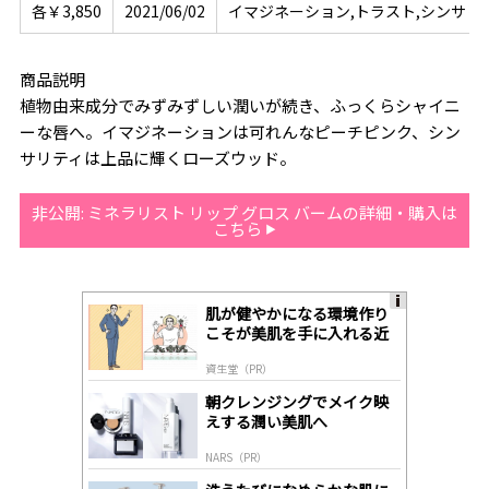
各￥3,850
2021/06/02
イマジネーション,トラスト,シンサリテ
商品説明
植物由来成分でみずみずしい潤いが続き、ふっくらシャイニ
ーな唇へ。イマジネーションは可れんなピーチピンク、シン
サリティは上品に輝くローズウッド。
非公開: ミネラリスト リップ グロス バームの詳細・購入は
こちら
肌が健やかになる環境作り
A
こそが美肌を手に入れる近
ds
道
by
資生堂（PR）
lo
gl
朝クレンジングでメイク映
y
えする潤い美肌へ
NARS（PR）