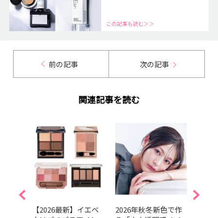
この記事も読む＞＞
前の記事
次の記事
関連記事を読む
崩れな
【2026最新】イエベ
2026年秋冬新色で作
202