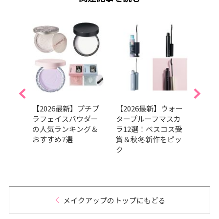
すみ
【2026最新】プチプ
【2026最新】ウォー
【20
化が
ラフェイスパウダー
タープルーフマスカ
向け
グラ
の人気ランキング＆
ラ12選！ベスコス受
選！
ァン
おすすめ7選
賞＆秋冬新作をピッ
ら厳
ク
メイクアップのトップにもどる