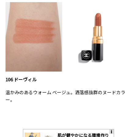
106 ドーヴィル
温かみのあるウォーム ベージュ。洒落感抜群のヌードカラ
ー。
肌が健やかになる環境作り
A