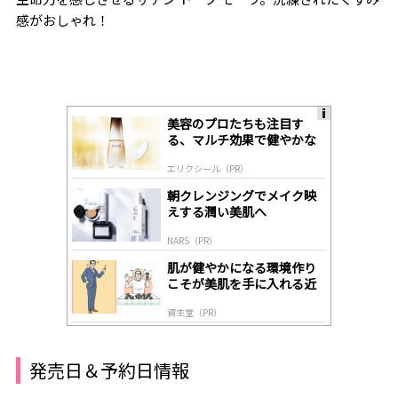
感がおしゃれ！
美容のプロたちも注目す
A
る、マルチ効果で健やかな
ds
肌へ導く高機能美容液
by
エリクシール（PR）
lo
gl
朝クレンジングでメイク映
y
えする潤い美肌へ
NARS（PR）
肌が健やかになる環境作り
こそが美肌を手に入れる近
道
資生堂（PR）
発売日＆予約日情報