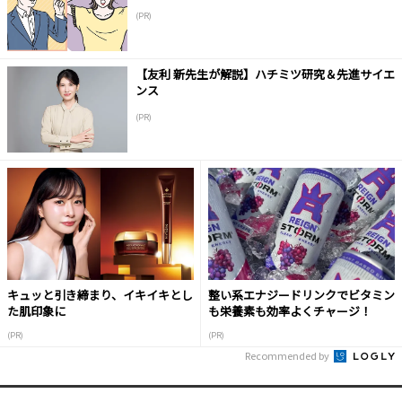
(PR)
【友利 新先生が解説】ハチミツ研究＆先進サイエ
ンス
(PR)
キュッと引き締まり、イキイキとし
整い系エナジードリンクでビタミン
た肌印象に
も栄養素も効率よくチャージ！
(PR)
(PR)
Recommended by