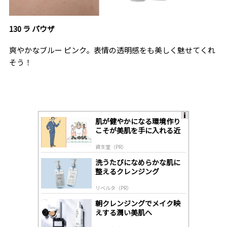
130 ラ パウザ
爽やかなブルー ピンク。表情の透明感をも美しく魅せてくれ
そう！
肌が健やかになる環境作り
A
こそが美肌を手に入れる近
ds
道
by
資生堂（PR）
lo
gl
洗うたびになめらかな肌に
y
整えるクレンジング
リベルタ（PR）
朝クレンジングでメイク映
えする潤い美肌へ