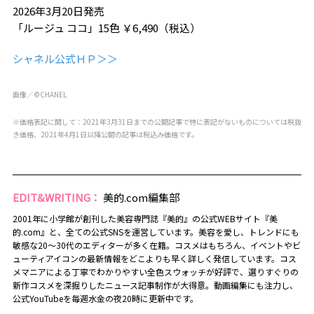
2026年3月20日発売
「ルージュ ココ」15色 ￥6,490（税込）
シャネル公式ＨＰ＞＞
画像／©CHANEL
※価格表記に関して：2021年3月31日までの公開記事で特に表記がないものについては税抜
き価格、2021年4月1日以降公開の記事は税込み価格です。
EDIT&WRITING：
美的.com編集部
2001年に小学館が創刊した美容専門誌『美的』の公式WEBサイト『美
的.com』と、全ての公式SNSを運営しています。美容を愛し、トレンドにも
敏感な20～30代のエディターが多く在籍。コスメはもちろん、イベントやビ
ューティアイコンの最新情報をどこよりも早く詳しく発信しています。コス
メマニアによる丁寧でわかりやすい全色スウォッチが好評で、選りすぐりの
新作コスメを深掘りしたニュース記事制作が大得意。動画編集にも注力し、
公式YouTubeを毎週水金の夜20時に更新中です。