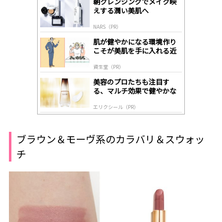
朝クレンジングでメイク映
A
えする潤い美肌へ
ds
by
NARS（PR）
lo
gl
肌が健やかになる環境作り
y
こそが美肌を手に入れる近
道
資生堂（PR）
美容のプロたちも注目す
る、マルチ効果で健やかな
肌へ導く高機能美容液
エリクシール（PR）
ブラウン＆モーヴ系のカラバリ＆スウォッ
チ