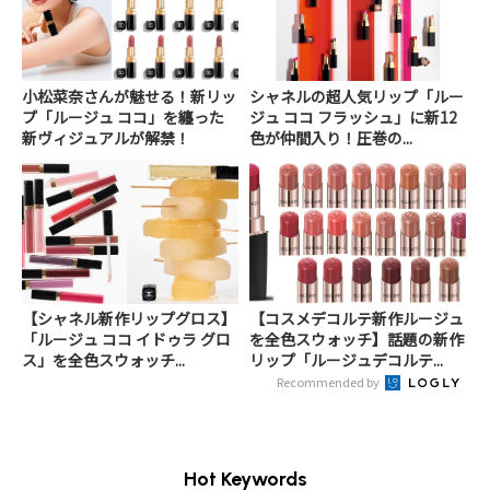
小松菜奈さんが魅せる！新リッ
シャネルの超人気リップ「ルー
プ「ルージュ ココ」を纏った
ジュ ココ フラッシュ」に新12
新ヴィジュアルが解禁！
色が仲間入り！圧巻の...
【シャネル新作リップグロス】
【コスメデコルテ新作ルージュ
「ルージュ ココ イドゥラ グロ
を全色スウォッチ】話題の新作
ス」を全色スウォッチ...
リップ「ルージュデコルテ...
Recommended by
Hot Keywords