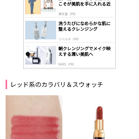
こそが美肌を手に入れる近
ds
道
by
資生堂（PR）
lo
gl
洗うたびになめらかな肌に
y
整えるクレンジング
リベルタ（PR）
朝クレンジングでメイク映
えする潤い美肌へ
NARS（PR）
レッド系のカラバリ＆スウォッチ