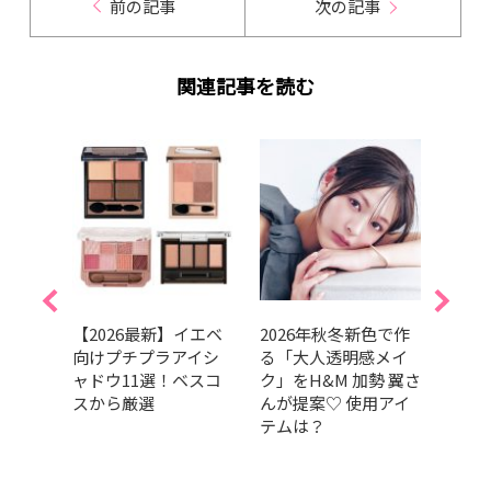
前の記事
次の記事
関連記事を読む
崩れな
【2026最新】イエベ
2026年秋冬新色で作
202
ブロ
向けプチプラアイシ
る「大人透明感メイ
GRA
200円
ャドウ11選！ベスコ
ク」をH&M 加勢 翼さ
ベス
すめ
スから厳選
んが提案♡ 使用アイ
部門
テムは？
肌の
だア
的GR