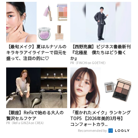
【最旬メイク】夏はルナソルの
【西野亮廣】ビジネス書最新刊
キラキラアイライナーで目元を
『北極星 僕たちはどう働く
盛って、注目の的に♡
か』
PR（FINCHI on GOETHE）
【銀座】ReFaで始める大人の
「惹かれたメイク」ランキング
贅沢セルフケア
TOP5 【2026年美的3月号】
PR（ReFa GINZA on CREA）
コンフォートカラ...
Recommended by