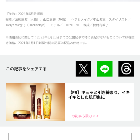
『美的』2024年6月号掲載
撮影／三瓶康友（人物）、山口恵史（静物） ヘア＆メイク／中山友恵 スタイリスト／
Toriyama悦代（One8tokyo） モデル／JOOYOUNG 構成／松村有希子
※価格表記に関して：2021年3月31日までの公開記事で特に表記がないものについては税抜
き価格、2021年4月1日以降公開の記事は税込み価格です。
この記事をシェアする
【PR】キュッと引き締まり、イキ
イキとした肌印象に
この記事も読む＞＞