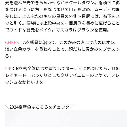
元を澄んだ光できらめかせながらクールダウン。眉頭下に影
をつけるように右上をなじませて目元を深め、ムーディな眼
差しに。上まぶたのキワの黒目の外側～目尻には、右下をス
ッと引く。涙袋には上段中央を。目尻側を長めに広げること
でワイドな目元をメイク。マスカラはブラウンを使用。
CHEEK
：Aを頬骨に沿って、こめかみの方まで広めにオン。
淡い血色カラーを重ねることで、顔だちに温かみをプラスす
る。
LIP
：Bを唇全体にじか塗りしてヌーディに色づけたら、Dを
レイヤード。ぷっくりとしたクリアイエローのツヤで、フレ
ッシュなかわいさを
＼2024夏新色はこちらをチェック／