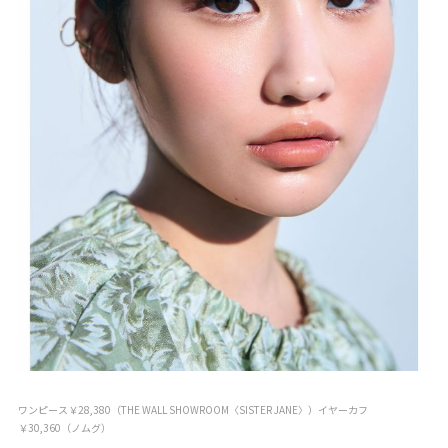
ワンピース￥28,380（THE WALL SHOWROOM〈SISTER JANE〉）イヤーカフ
￥30,360（ノムグ）