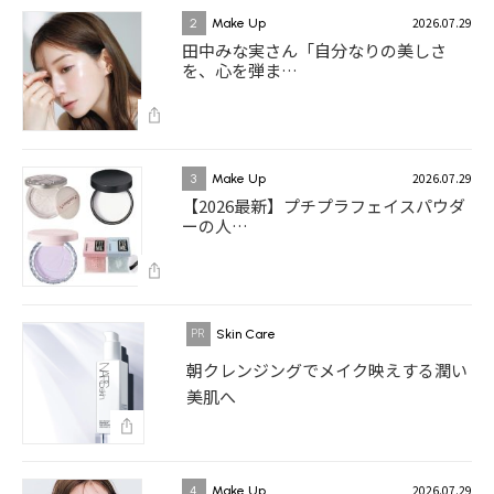
2026.07.29
2
Make Up
田中みな実さん「自分なりの美しさ
を、心を弾ま…
2026.07.29
3
Make Up
【2026最新】プチプラフェイスパウダ
ーの人…
Skin Care
朝クレンジングでメイク映えする潤い
美肌へ
2026.07.29
4
Make Up