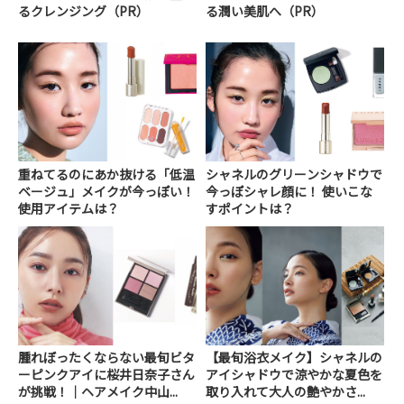
るクレンジング（PR）
る潤い美肌へ（PR）
重ねてるのにあか抜ける「低温
シャネルのグリーンシャドウで
ベージュ」メイクが今っぽい！
今っぽシャレ顔に！ 使いこな
使用アイテムは？
すポイントは？
腫れぼったくならない最旬ビタ
【最旬浴衣メイク】シャネルの
ーピンクアイに桜井日奈子さん
アイシャドウで涼やかな夏色を
が挑戦！｜ヘアメイク中山...
取り入れて大人の艶やかさ...