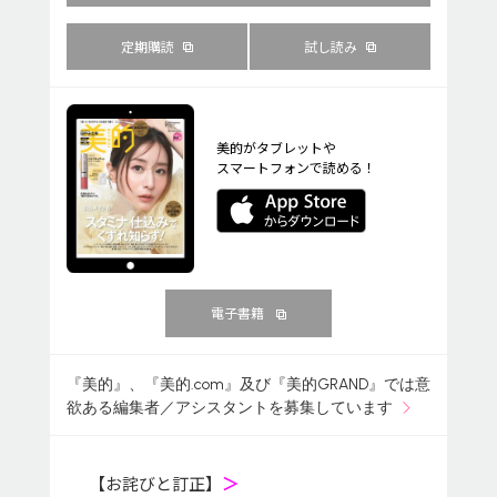
定期購読
試し読み
美的がタブレットや
スマートフォンで読める！
電子書籍
『美的』、『美的.com』及び『美的GRAND』では意
欲ある編集者／アシスタントを募集しています
【お詫びと訂正】
＞