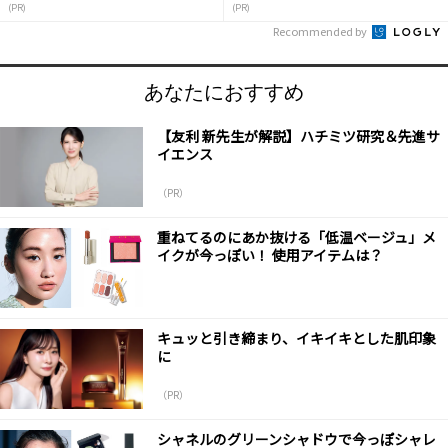
(PR)
(PR)
Recommended by
あなたにおすすめ
【友利 新先生が解説】ハチミツ研究＆先進サ
イエンス
（PR）
重ねてるのにあか抜ける「低温ベージュ」メ
イクが今っぽい！ 使用アイテムは？
キュッと引き締まり、イキイキとした肌印象
に
（PR）
シャネルのグリーンシャドウで今っぽシャレ