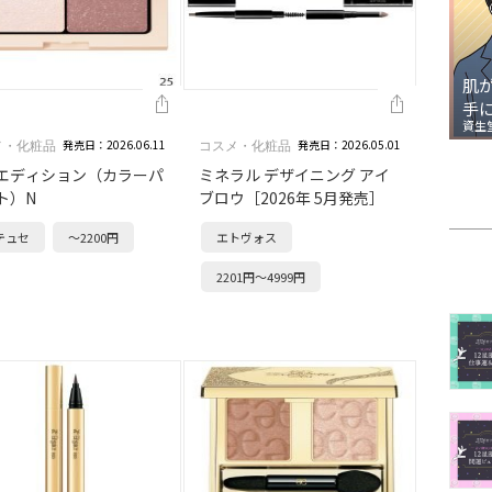
肌
手
資生
発売日：2026.06.11
発売日：2026.05.01
メ・化粧品
コスメ・化粧品
エディション（カラーパ
ミネラル デザイニング アイ
ト）N
ブロウ［2026年 5月発売］
テュセ
～2200円
エトヴォス
2201円～4999円