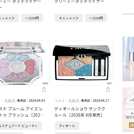
ーミー タッチライナー
クリーミータッチライナー
ー
ャンメイク
～2200円
キャンメイク
～2200円
発売日：2026.04.03
発売日：2026.04.17
メ・化粧品
コスメ・化粧品
スド ブルーム アイズ レ
ディオールショウ サンクク
トゥ ブラッシュ［2026
ルール［2026年 4月発売］
4月発売］
ルスチュアート ビューティ
ディオール