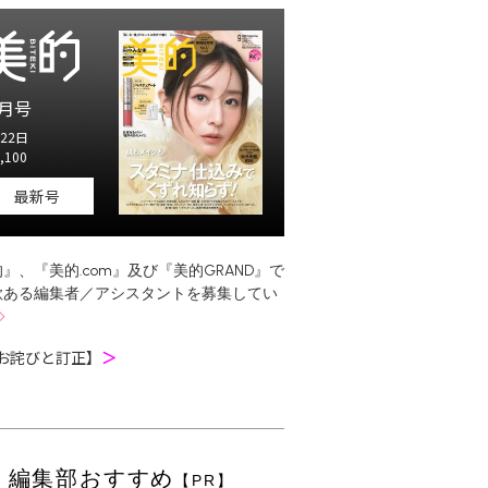
月号
22日
,100
最新号
』、『美的.com』及び『美的GRAND』で
欲ある編集者／アシスタントを募集してい
お詫びと訂正】
＞
編集部おすすめ
【PR】