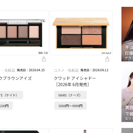
キ
印
ゲラ
発売日：2026.04.25
発売日：2026.06.12
メ・化粧品
コスメ・化粧品
ウブラウンアイズ
クワッド アイシャドー
［2026年 6月発売］
ATE（ケイト）
NARS（ナーズ）
200円
5000円～9999円
美
で
エリ