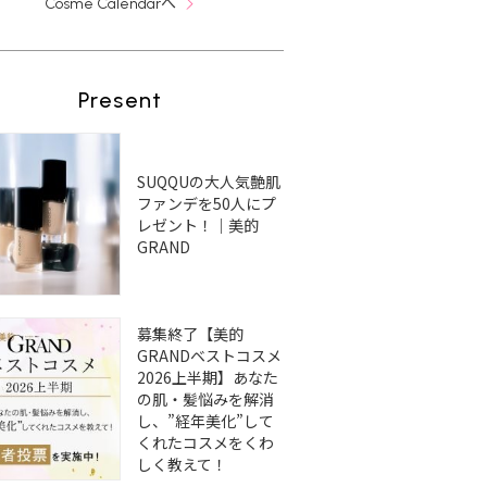
へ
Cosme Calendar
Present
SUQQUの大人気艶肌
ファンデを50人にプ
レゼント！｜美的
GRAND
募集終了【美的
GRANDベストコスメ
2026上半期】あなた
の肌・髪悩みを解消
し、”経年美化”して
くれたコスメをくわ
しく教えて！