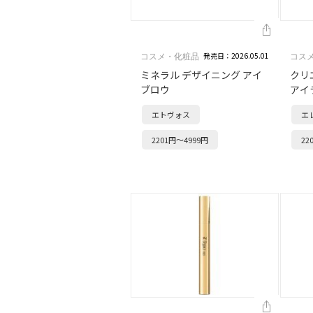
発売日：2026.05.01
コスメ・化粧品
コス
ミネラル デザイニング アイ
クリ
ブロウ
アイ
エトヴォス
エ
2201円～4999円
22