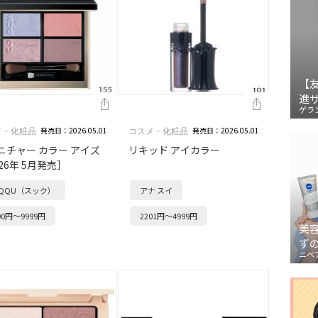
【
進
ゲラ
発売日：2026.05.01
発売日：2026.05.01
メ・化粧品
コスメ・化粧品
ニチャー カラー アイズ
リキッド アイカラー
26年 5月発売］
UQQU（スック）
アナ スイ
00円～9999円
2201円～4999円
美
ず
ニベ