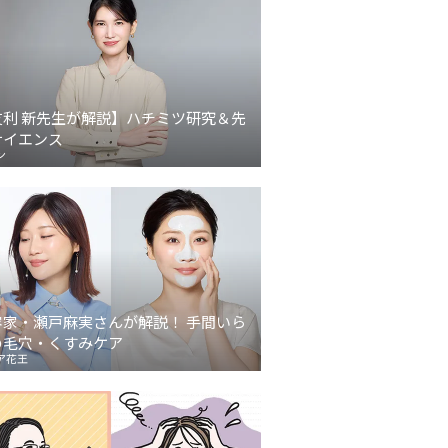
友利 新先生が解説】ハチミツ研究＆先
サイエンス
ン
容家・瀬戸麻実さんが解説！ 手間いら
の毛穴・くすみケア
ア花王