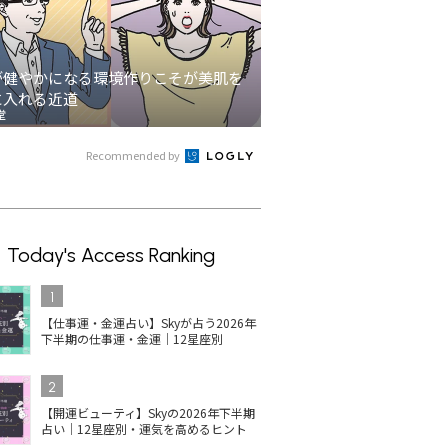
が健やかになる環境作りこそが美肌を
に入れる近道
堂
Recommended by
Today's Access Ranking
1
【仕事運・金運占い】Skyが占う2026年
下半期の仕事運・金運｜12星座別
2
【開運ビューティ】Skyの2026年下半期
占い｜12星座別・運気を高めるヒント