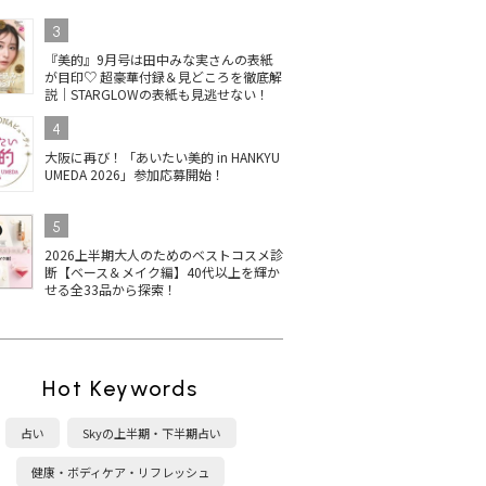
3
『美的』9月号は田中みな実さんの表紙
が目印♡ 超豪華付録＆見どころを徹底解
説｜STARGLOWの表紙も見逃せない！
4
大阪に再び！「あいたい美的 in HANKYU
UMEDA 2026」参加応募開始！
5
2026上半期大人のためのベストコスメ診
断【ベース＆メイク編】40代以上を輝か
せる全33品から探索！
Hot Keywords
占い
Skyの上半期・下半期占い
健康・ボディケア・リフレッシュ