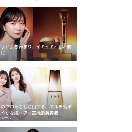
ュッと引き締まり、イキイキとした肌
象に
ン
容のプロたちも注目する、マルチ効果
健やかな肌へ導く高機能美容液
クシール