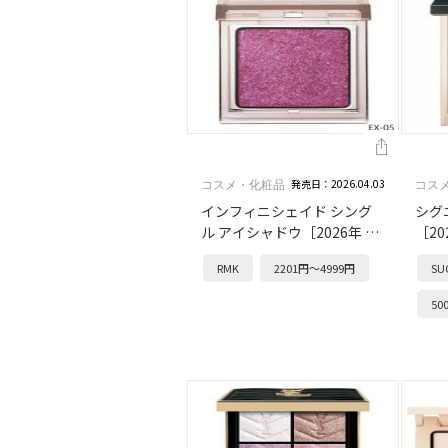
発売日：2026.04.03
コスメ・化粧品
コス
インフィニシェイド シング
シグ
ル アイシャドウ［2026年 4
［20
月発売］
RMK
2201円～4999円
S
50