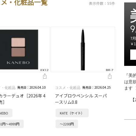
スメ・化粧品一覧
表示件数：55件
9
7月
￥1
『美的
は意
発売日：2026.04.10
発売日：2026.04.25
メ・化粧品
コスメ・化粧品
ます
カラーデュオ［2026年 4
アイブロウペンシル スーパ
【
売］
ースリム0.8
NEBO
KATE（ケイト）
01円～4999円
～2200円