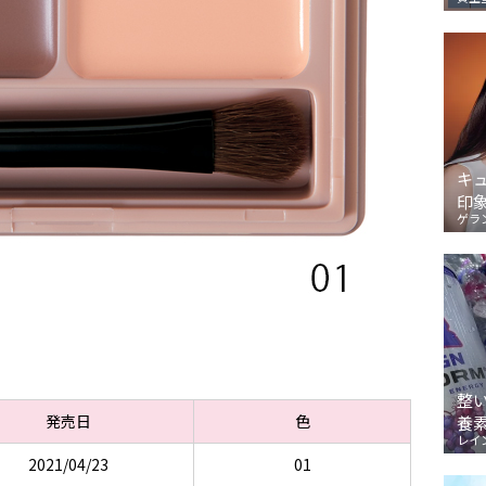
キ
印
ゲラ
整
発売日
色
養
レイ
2021/04/23
01