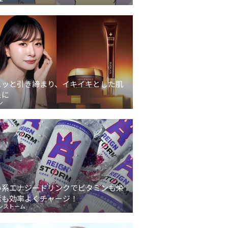
ュッと引き締まり、イキイキとした肌
象に
ン
い系エナジードリンクでビタミンも栄
素も効率よくチャージ！
ンストーム