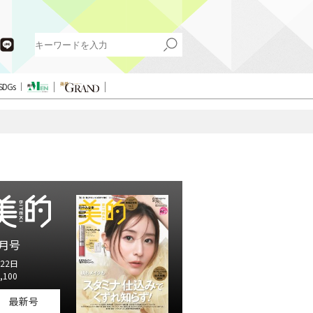
SDGs
月号
22日
,100
最新号