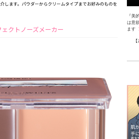
ご紹介します。パウダーからクリームタイプまでお好みのものを
『美的
は意
フェクトノーズメーカー
ます
【
肌
手
資生