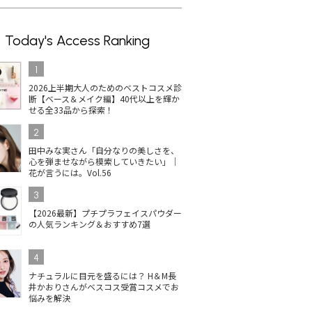
Today's Access Ranking
1
2026上半期大人のためのベストコスメ診
断【ベース＆メイク編】40代以上を輝か
せる全33品から探索！
2
田中みな実さん「自分なりの美しさを、
心を弾ませながら模索していきたい」｜
花が言うには。Vol.56
3
【2026最新】プチプラフェイスパウダー
の人気ランキング＆おすすめ7選
4
ナチュラルに目元を盛るには？ H＆M長
井かおりさんがベスコス受賞コスメでお
悩みを解決