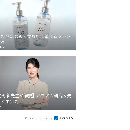
うたびになめらかな肌に整えるクレン
ング
ルタ
友利 新先生が解説】ハチミツ研究＆先
サイエンス
ン
Recommended by