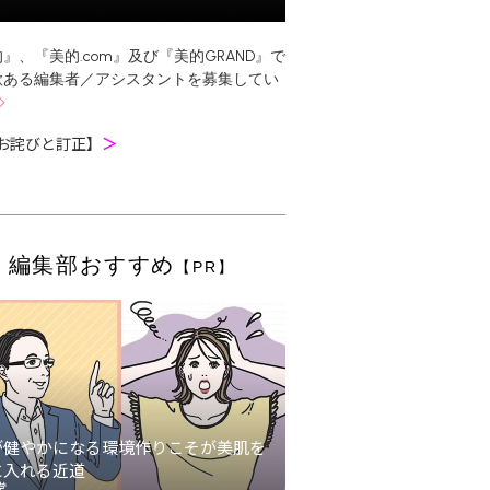
』、『美的.com』及び『美的GRAND』で
欲ある編集者／アシスタントを募集してい
お詫びと訂正】
＞
編集部おすすめ
【PR】
が健やかになる環境作りこそが美肌を
に入れる近道
堂