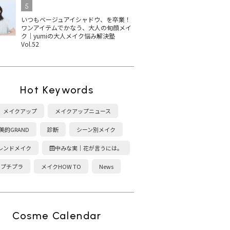
5
いつもベージュアイシャドウ、を卒業！
ワンアイテムでかなう、大人の旬顔メイ
ク｜yumiの大人メイク悩み解決塾
Vol.52
Hot Keywords
メイクアップ
メイクアップニュース
美的GRAND
診断
シーン別メイク
レンドメイク
田中みな実｜花が言うには。
プチプラ
メイクHOW TO
News
Cosme Calendar