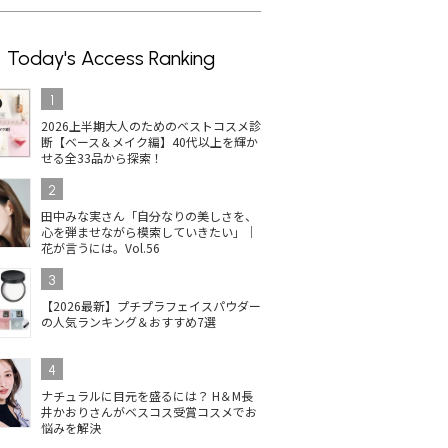
Today's Access Ranking
1
2026上半期大人のためのベストコスメ診
断【ベース＆メイク編】40代以上を輝か
せる全33品から探索！
2
田中みな実さん「自分なりの美しさを、
心を弾ませながら模索していきたい」｜
花が言うには。Vol.56
3
【2026最新】プチプラフェイスパウダー
の人気ランキング＆おすすめ7選
4
ナチュラルに目元を盛るには？ H＆M長
井かおりさんがベスコス受賞コスメでお
悩みを解決