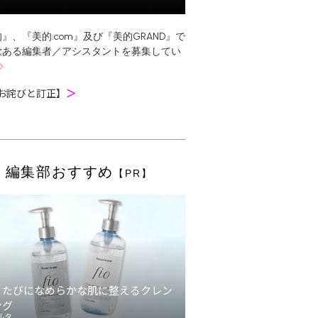
』、『美的.com』及び『美的GRAND』で
欲ある編集者／アシスタントを募集してい
お詫びと訂正】
＞
編集部おすすめ
【PR】
うたびになめらかな肌に整えるクレン
ング
ルタ