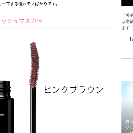
キープする優れモノばかりです。
『美的
ラッシュマスカラ
は意
ます
【
洗
ジ
リベ