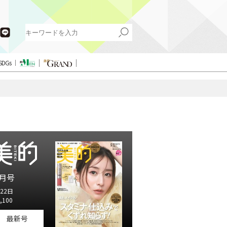
SDGs
月号
22日
,100
最新号