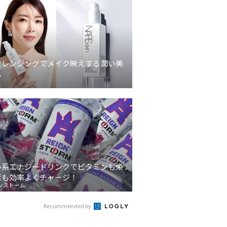
クレンジングでメイク映えする潤い美
へ
い系エナジードリンクでビタミンも栄
素も効率よくチャージ！
ンストーム
Recommended by