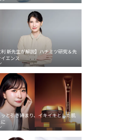
友利 新先生が解説】ハチミツ研究＆先
サイエンス
ン
ュッと引き締まり、イキイキとした肌
象に
ン