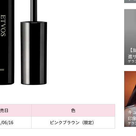
【
進
ゲラ
売日
色
キ
印
/06/16
ピンクブラウン（限定）
ゲラ