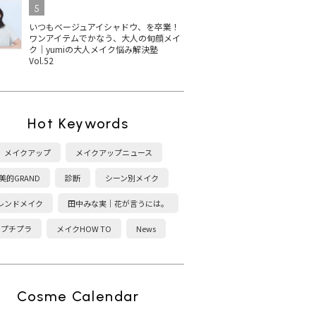
5
いつもベージュアイシャドウ、を卒業！
ワンアイテムでかなう、大人の旬顔メイ
ク｜yumiの大人メイク悩み解決塾
Vol.52
Hot Keywords
メイクアップ
メイクアップニュース
美的GRAND
診断
シーン別メイク
レンドメイク
田中みな実｜花が言うには。
プチプラ
メイクHOW TO
News
Cosme Calendar