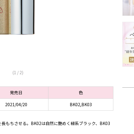
(
1
/
2
)
発売日
色
2021/04/20
BK02,BK03
長もちさせる。BK02は自然に艶めく緑系ブラック、BK03